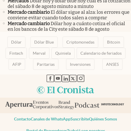
Mercados
Dólar hoy y dólar blue hoy: cuál es la cotización
del sábado 8 de agosto minuto a minuto
Mercado cambiario
El dólar sigue al alza: los errores que
conviene evitar cuando todos salen a comprar
Mercado cambiario
Dólar hoy: a cuánto cotiza el oficial
en los bancos de la City este sábado 8 de agosto
Dólar
Dólar Blue
Criptomonedas
Bitcoin
Fintech
Merval
Quiniela
Calendario de feriados
AFIP
Paritarias
Inversiones
ANSES
abre en nueva pestaña
abre en nueva pestaña
abre en nueva pestaña
abre en nueva pestaña
abre en nueva pestaña
Contacto
Canales de WhatsApp
Suscribite
Quiénes Somos
Portal de Proveedores
Trabajá con nosotros