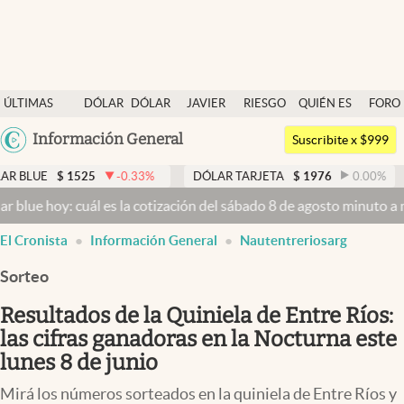
Últimas noticias
ÚLTIMAS
DÓLAR
DÓLAR
JAVIER
RIESGO
QUIÉN ES
FORO
Dólar
NOTICIAS
BLUE
MILEI
PAÍS
QUIÉN
Argentina
Información General
Members
Suscribite x $999
España
Economía y Política
525
-0.33
%
DÓLAR TARJETA
$
1976
0.00
%
DÓLAR M
México
 cuál es la cotización del sábado 8 de agosto minuto a minuto
Dólar 
Finanzas y Mercados
USA
El Cronista
Información General
Nautentreriosarg
Mercados Online
Colombia
Uruguay
Sorteo
Negocios
Resultados de la Quiniela de Entre Ríos:
Columnistas
las cifras ganadoras en la Nocturna este
Otras secciones
lunes 8 de junio
Apertura
Mirá los números sorteados en la quiniela de Entre Ríos y