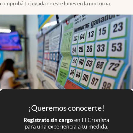
comprobá tu jugada de este lunes en la nocturna.
Infotechnology
Clase
Clima
Mundial 2026
Eventos Corporativos
El Cronista Studio
Mediakit
abre en nueva pestaña
Argentina
¡Queremos conocerte!
Registrate sin cargo
en El Cronista
para una experiencia a tu medida.