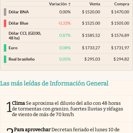
Variación
Venta
Compra
0,00
%
$
1520,00
$
1470,00
Dólar BNA
-0,33
%
$
1525,00
$
1505,00
Dólar Blue
Dólar CCL (GD30,
0,87
%
$
1585,52
$
1576,89
48 hs)
0,08
%
$
1733,27
$
1731,97
Euro
0,05
%
$
295,03
$
294,82
Real brasileño
Las más leídas de Información General
1
Clima
Se aproxima el diluvio del año con 48 horas
de tormentas con granizo, fuertes lluvias y ráfagas
de viento de más de 70 km/h
Para aprovechar
Decretan feriado el lunes 10 de