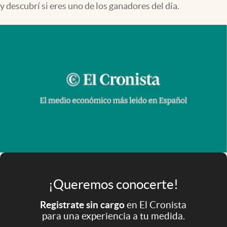
y descubrí si eres uno de los ganadores del día.
Infotechnology
Clase
Clima
Mundial 2026
Eventos Corporativos
El Cronista Studio
Mediakit
abre en nueva pestaña
Argentina
¡Queremos conocerte!
Registrate sin cargo
en El Cronista
para una experiencia a tu medida.