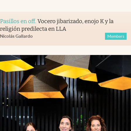
Pasillos en off
.
Vocero jibarizado, enojo K y la
religión predilecta en LLA
Nicolás Gallardo
Members