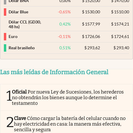
0,00
%
$
1520,00
$
1470,00
Dólar BNA
-0,65
%
$
1530,00
$
1510,00
Dólar Blue
Dólar CCL (GD30,
0,42
%
$
1577,99
$
1574,21
48 hs)
-0,11
%
$
1726,06
$
1724,61
Euro
0,51
%
$
293,62
$
293,40
Real brasileño
Las más leídas de Información General
1
Oficial
Por nueva Ley de Sucesiones, los herederos
no obtendrán los bienes aunque lo determine el
testamento
2
Clave
Cómo cargar la batería del celular cuando no
hay electricidad en casa: la manera más efectiva,
sencilla y segura