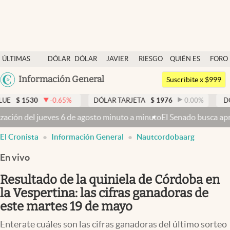
Últimas noticias
ÚLTIMAS
DÓLAR
DÓLAR
JAVIER
RIESGO
QUIÉN ES
FORO
Dólar
NOTICIAS
BLUE
MILEI
PAÍS
QUIÉN
Argentina
Información General
Members
Suscribite x $999
España
Economía y Política
0.65
%
DÓLAR TARJETA
$
1976
0.00
%
DÓLAR MEP
$
152
México
minuto a minuto
El Senado busca aprobar la Ley de Propiedad Privada,
Finanzas y Mercados
USA
El Cronista
Información General
Nautcordobaarg
Mercados Online
Colombia
Uruguay
En vivo
Negocios
Resultado de la quiniela de Córdoba en
Columnistas
la Vespertina: las cifras ganadoras de
Otras secciones
este martes 19 de mayo
Apertura
Enterate cuáles son las cifras ganadoras del último sorteo