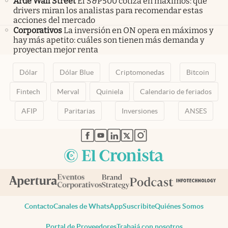
Arde Wall Street
El S&P500 cotiza en máximos: qué
drivers miran los analistas para recomendar estas
acciones del mercado
Corporativos
La inversión en ON opera en máximos y
hay más apetito: cuáles son tienen más demanda y
proyectan mejor renta
Dólar
Dólar Blue
Criptomonedas
Bitcoin
Fintech
Merval
Quiniela
Calendario de feriados
AFIP
Paritarias
Inversiones
ANSES
abre en nueva pestaña
abre en nueva pestaña
abre en nueva pestaña
abre en nueva pestaña
abre en nueva pestaña
Contacto
Canales de WhatsApp
Suscribite
Quiénes Somos
Portal de Proveedores
Trabajá con nosotros