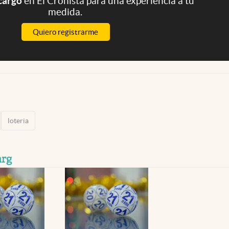
 cargo
en El Cronista para una experiencia a tu
medida.
Quiero registrarme
loteria
arg