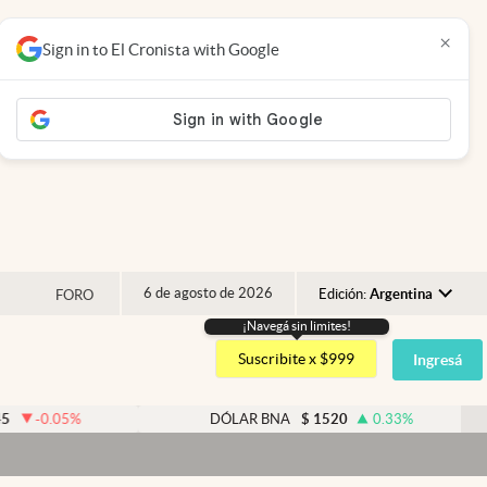
×
Sign in to El Cronista with Google
6 de agosto de 2026
Edición:
Argentina
FORO
¡Navegá sin limites!
Argentina
Suscribite x $999
Ingresá
España
México
%
DÓLAR BNA
$
1520
0.33
%
USA
Colombia