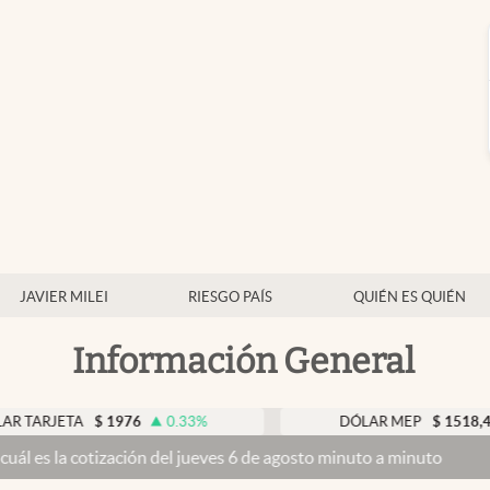
JAVIER MILEI
RIESGO PAÍS
QUIÉN ES QUIÉN
Información General
TA
$
1976
0.33
%
DÓLAR MEP
$
1518,45
-0.05
tización del jueves 6 de agosto minuto a minuto