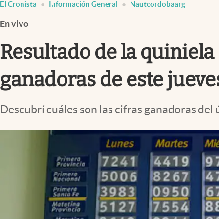
El Cronista
Información General
Nautcordobaarg
Infotechnology
En vivo
Clase
Clima
Resultado de la quiniela 
Mundial 2026
ganadoras de este jueves
Eventos Corporativos
El Cronista Studio
Descubrí cuáles son las cifras ganadoras del ú
Mediakit
abre en nueva pestaña