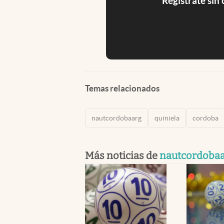
Registrate sin
Temas relacionados
nautcordobaarg
quiniela
cordoba
Más noticias de
nautcordoba