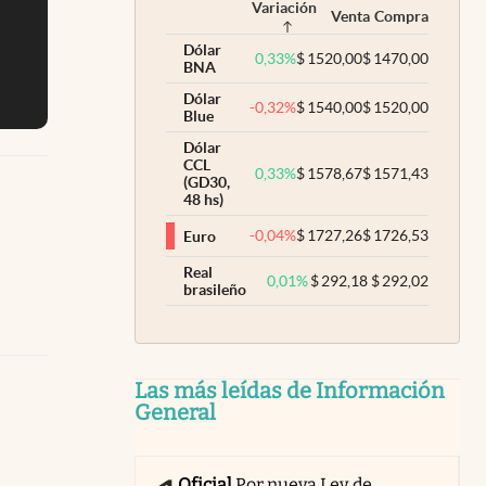
Variación
Venta
Compra
Dólar
0,33
%
$
1520,00
$
1470,00
BNA
Dólar
-0,32
%
$
1540,00
$
1520,00
Blue
Dólar
CCL
0,33
%
$
1578,67
$
1571,43
(GD30,
48 hs)
-0,04
%
$
1727,26
$
1726,53
Euro
Real
0,01
%
$
292,18
$
292,02
brasileño
Las más leídas de Información
General
Oficial
Por nueva Ley de