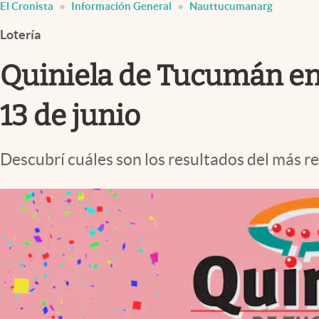
El Cronista
Información General
Nauttucumanarg
Infotechnology
Lotería
Clase
Clima
Quiniela de Tucumán en 
Mundial 2026
13 de junio
Eventos Corporativos
El Cronista Studio
Descubrí cuáles son los resultados del más r
Mediakit
abre en nueva pestaña