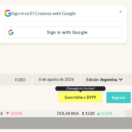
×
Sign in to El Cronista with Google
6 de agosto de 2026
Edición:
Argentina
FORO
¡Navegá sin limites!
Argentina
Suscribite x $999
Ingresá
España
México
05
%
DÓLAR BNA
$
1520
0.33
%
USA
Colombia