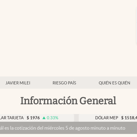
JAVIER MILEI
RIESGO PAÍS
QUIÉN ES QUIÉN
Información General
ETA
$
1976
0.33
%
DÓLAR MEP
$
1518,45
-0.
zación del miércoles 5 de agosto minuto a minuto