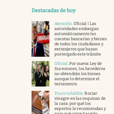
Destacadas de hoy
Atención
.
Oficial | Las
autoridades embargan
automáticamente las
cuentas bancarias y bienes
de todos los ciudadanos y
extranjeros que hayan
postergado este trámite
Oficial
.
Por nueva Ley de
Sucesiones, los herederos
no obtendrán los bienes
aunque lo determine el
testamento
Truco infalible
.
Rociar
vinagre en las esquinas de
la casa: por qué los
expertos lo recomiendan y
para qué sirve hacerlo