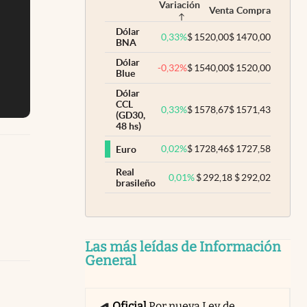
Variación
Venta
Compra
Dólar
0,33
%
$
1520,00
$
1470,00
BNA
Dólar
-0,32
%
$
1540,00
$
1520,00
Blue
Dólar
CCL
0,33
%
$
1578,67
$
1571,43
(GD30,
48 hs)
0,02
%
$
1728,46
$
1727,58
Euro
Real
0,01
%
$
292,18
$
292,02
brasileño
Las más leídas de Información
General
Oficial
Por nueva Ley de