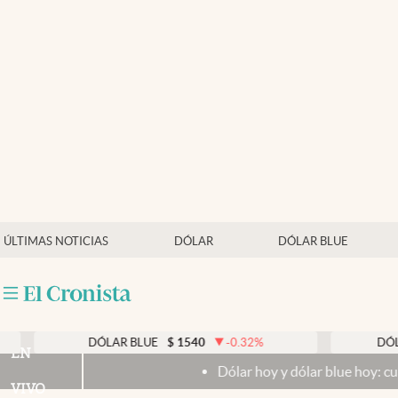
Últimas noticias
Dólar
Members
Economía y Política
Finanzas y Mercados
Mercados Online
ÚLTIMAS NOTICIAS
DÓLAR
DÓLAR BLUE
Negocios
Columnistas
Otras secciones
DÓLAR BLUE
$
1540
-0.32
%
DÓLAR TARJ
EN
Dólar hoy y dólar blue hoy: cuál es la coti
Apertura
VIVO