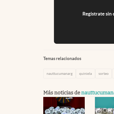
Registrate sin
Temas relacionados
nauttucumanarg
quiniela
sorteo
Más noticias de
nauttucuman