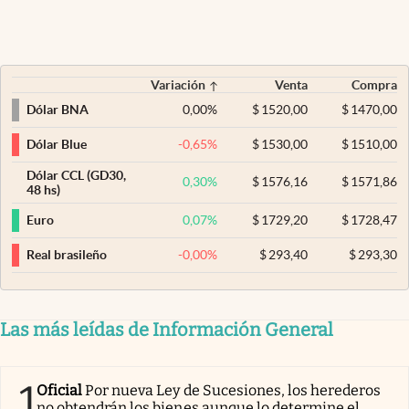
Variación
Venta
Compra
0,00
%
$
1520,00
$
1470,00
Dólar BNA
-0,65
%
$
1530,00
$
1510,00
Dólar Blue
Dólar CCL (GD30,
0,30
%
$
1576,16
$
1571,86
48 hs)
0,07
%
$
1729,20
$
1728,47
Euro
-0,00
%
$
293,40
$
293,30
Real brasileño
Las más leídas de Información General
1
Oficial
Por nueva Ley de Sucesiones, los herederos
no obtendrán los bienes aunque lo determine el