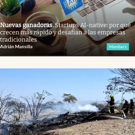
Nuevas ganadoras
.
Startups AI-native: por qué
crecen más rápido y desafían a las empresas
tradicionales
Adrián Mansilla
Members