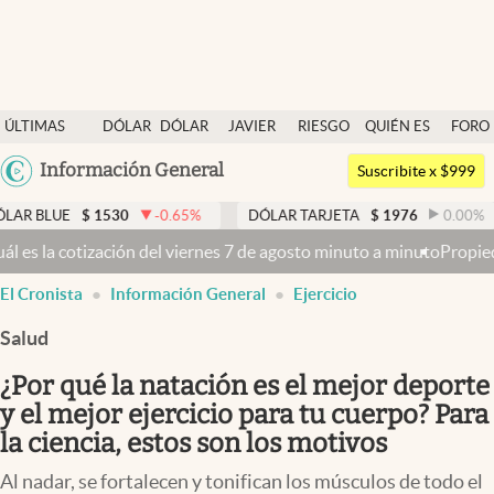
Últimas noticias
ÚLTIMAS
DÓLAR
DÓLAR
JAVIER
RIESGO
QUIÉN ES
FORO
Dólar
NOTICIAS
BLUE
MILEI
PAÍS
QUIÉN
Argentina
Información General
Members
Suscribite x $999
España
Economía y Política
1530
-0.65
%
DÓLAR TARJETA
$
1976
0.00
%
DÓLAR 
México
ernes 7 de agosto minuto a minuto
Propiedad privada: con cruces y c
Finanzas y Mercados
USA
El Cronista
Información General
Ejercicio
Mercados Online
Colombia
Uruguay
Salud
Negocios
¿Por qué la natación es el mejor deporte
Columnistas
y el mejor ejercicio para tu cuerpo? Para
Otras secciones
la ciencia, estos son los motivos
Apertura
Al nadar, se fortalecen y tonifican los músculos de todo el