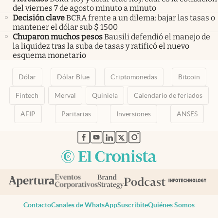
del viernes 7 de agosto minuto a minuto
Decisión clave
BCRA frente a un dilema: bajar las tasas o
mantener el dólar sub $ 1500
Chuparon muchos pesos
Bausili defendió el manejo de
la liquidez tras la suba de tasas y ratificó el nuevo
esquema monetario
Dólar
Dólar Blue
Criptomonedas
Bitcoin
Fintech
Merval
Quiniela
Calendario de feriados
AFIP
Paritarias
Inversiones
ANSES
abre en nueva pestaña
abre en nueva pestaña
abre en nueva pestaña
abre en nueva pestaña
abre en nueva pestaña
Contacto
Canales de WhatsApp
Suscribite
Quiénes Somos