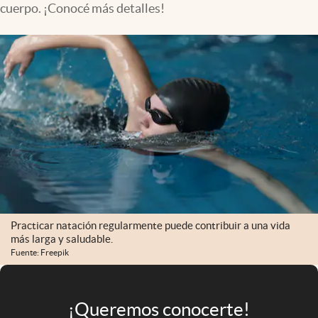
cuerpo. ¡Conocé más detalles!
Infotechnology
Clase
Clima
Mundial 2026
Eventos Corporativos
El Cronista Studio
Mediakit
abre en nueva pestaña
Argentina
Practicar natación regularmente puede contribuir a una vida
más larga y saludable.
Fuente: Freepik
¡Queremos conocerte!