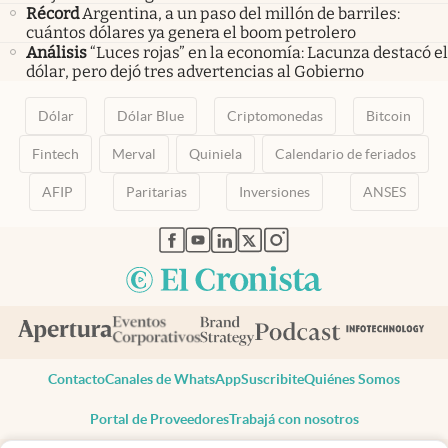
Récord
Argentina, a un paso del millón de barriles:
cuántos dólares ya genera el boom petrolero
Análisis
“Luces rojas” en la economía: Lacunza destacó el
dólar, pero dejó tres advertencias al Gobierno
Dólar
Dólar Blue
Criptomonedas
Bitcoin
Fintech
Merval
Quiniela
Calendario de feriados
AFIP
Paritarias
Inversiones
ANSES
abre en nueva pestaña
abre en nueva pestaña
abre en nueva pestaña
abre en nueva pestaña
abre en nueva pestaña
Contacto
Canales de WhatsApp
Suscribite
Quiénes Somos
Portal de Proveedores
Trabajá con nosotros