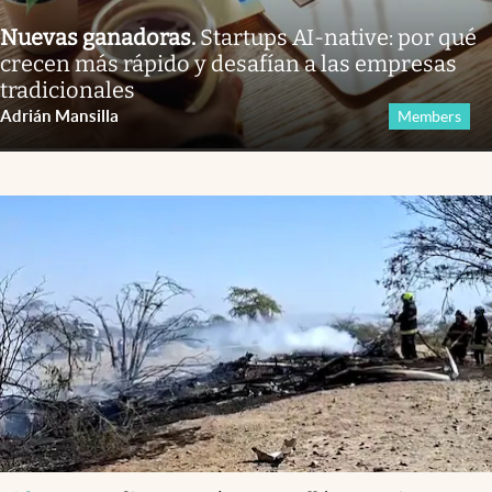
Nuevas ganadoras
.
Startups AI-native: por qué
crecen más rápido y desafían a las empresas
tradicionales
Adrián Mansilla
Members