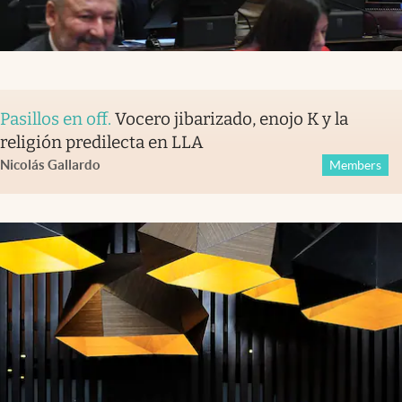
Pasillos en off
.
Vocero jibarizado, enojo K y la
religión predilecta en LLA
Nicolás Gallardo
Members