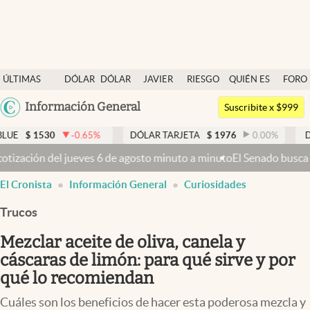
Últimas noticias
ÚLTIMAS
DÓLAR
DÓLAR
JAVIER
RIESGO
QUIÉN ES
FORO
Dólar
NOTICIAS
BLUE
MILEI
PAÍS
QUIÉN
Argentina
Información General
Members
Suscribite x $999
España
Economía y Política
-0.65
%
DÓLAR TARJETA
$
1976
0.00
%
DÓLAR MEP
México
de agosto minuto a minuto
El Senado busca aprobar la Ley de Propieda
Finanzas y Mercados
USA
El Cronista
Información General
Curiosidades
Mercados Online
Colombia
Uruguay
Trucos
Negocios
Mezclar aceite de oliva, canela y
Columnistas
cáscaras de limón: para qué sirve y por
Otras secciones
qué lo recomiendan
Apertura
Cuáles son los beneficios de hacer esta poderosa mezcla y