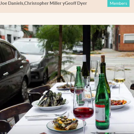
Joe Daniels
,
Christopher Miller
y
Geoff Dyer
Members