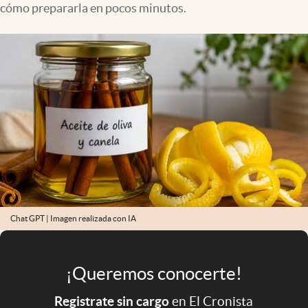
cómo prepararla en pocos minutos.
Infotechnology
Clase
Clima
Mundial 2026
Eventos Corporativos
El Cronista Studio
Mediakit
abre en nueva pestaña
Argentina
Chat GPT | Imagen realizada con IA
¡Queremos conocerte!
Registrate sin cargo
en El Cronista