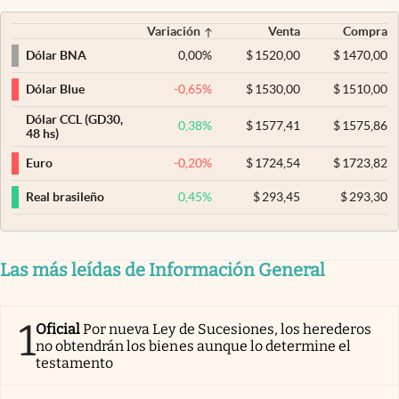
Variación
Venta
Compra
0,00
%
$
1520,00
$
1470,00
Dólar BNA
-0,65
%
$
1530,00
$
1510,00
Dólar Blue
Dólar CCL (GD30,
0,38
%
$
1577,41
$
1575,86
48 hs)
-0,20
%
$
1724,54
$
1723,82
Euro
0,45
%
$
293,45
$
293,30
Real brasileño
Las más leídas de Información General
1
Oficial
Por nueva Ley de Sucesiones, los herederos
no obtendrán los bienes aunque lo determine el
testamento