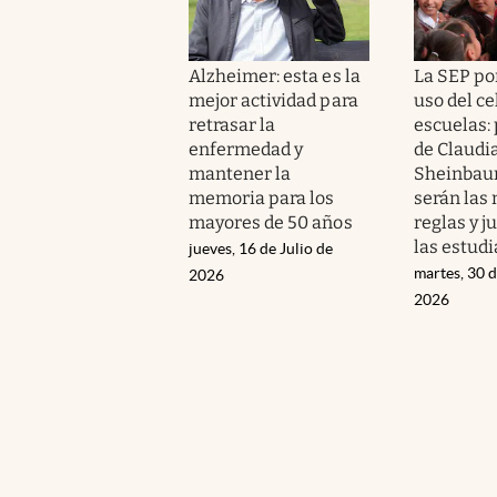
Alzheimer: esta es la
La SEP po
mejor actividad para
uso del ce
retrasar la
escuelas:
enfermedad y
de Claudi
mantener la
Sheinbau
memoria para los
serán las
mayores de 50 años
reglas y j
las estud
jueves, 16 de Julio de
martes, 30 d
2026
2026