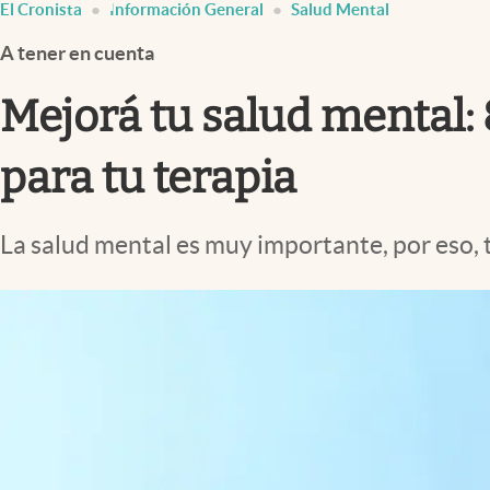
El Cronista
Información General
Salud Mental
Infotechnology
A tener en cuenta
Clase
Clima
Mejorá tu salud mental: 
Mundial 2026
para tu terapia
Eventos Corporativos
El Cronista Studio
La salud mental es muy importante, por eso, 
Mediakit
abre en nueva pestaña