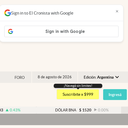
×
Sign in to El Cronista with Google
8 de agosto de 2026
Edición:
Argentina
FORO
¡Navegá sin limites!
Argentina
Suscribite x $999
Ingresá
España
México
43
%
DÓLAR BNA
$
1520
0.00
%
USA
Colombia