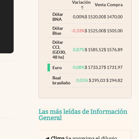
Variación
Venta
Compra
Dólar
0,00
%
$
1520,00
$
1470,00
BNA
Dólar
-0,33
%
$
1525,00
$
1505,00
Blue
Dólar
CCL
0,87
%
$
1585,52
$
1576,89
(GD30,
48 hs)
0,08
%
$
1733,27
$
1731,97
Euro
Real
0,05
%
$
295,03
$
294,82
brasileño
Las más leídas de Información
General
Clima
Se aproxima el diluvio