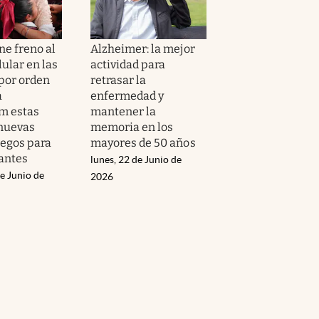
ne freno al
Alzheimer: la mejor
lular en las
actividad para
 por orden
retrasar la
a
enfermedad y
m estas
mantener la
 nuevas
memoria en los
uegos para
mayores de 50 años
iantes
lunes, 22 de Junio de
e Junio de
2026