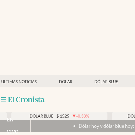
Últimas noticias
Dólar
Members
Economía y Política
Finanzas y Mercados
Mercados Online
ÚLTIMAS NOTICIAS
DÓLAR
DÓLAR BLUE
Negocios
Columnistas
Otras secciones
DÓLAR BLUE
$
1525
-0.33
%
DÓLAR TAR
EN
Dólar hoy y dólar blue hoy: cuál es la
Apertura
VIVO