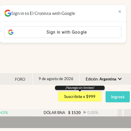
×
Sign in to El Cronista with Google
9 de agosto de 2026
Edición:
Argentina
FORO
¡Navegá sin limites!
Argentina
Suscribite x $999
Ingresá
España
México
DÓLAR BNA
$
1520
0.00
%
DÓLA
USA
Colombia