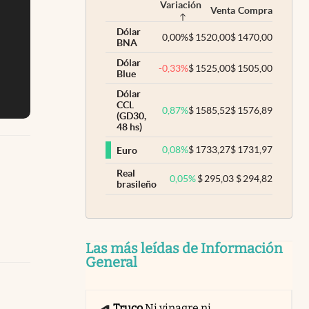
Variación
Venta
Compra
Dólar
0,00
%
$
1520,00
$
1470,00
BNA
Dólar
-0,33
%
$
1525,00
$
1505,00
Blue
Dólar
CCL
0,87
%
$
1585,52
$
1576,89
(GD30,
48 hs)
0,08
%
$
1733,27
$
1731,97
Euro
Real
0,05
%
$
295,03
$
294,82
brasileño
Las más leídas de Información
General
Truco
Ni vinagre ni