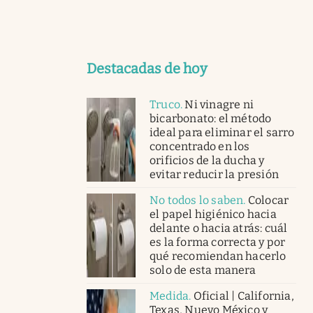
Destacadas de hoy
Truco
.
Ni vinagre ni
bicarbonato: el método
ideal para eliminar el sarro
concentrado en los
orificios de la ducha y
evitar reducir la presión
No todos lo saben
.
Colocar
el papel higiénico hacia
delante o hacia atrás: cuál
es la forma correcta y por
qué recomiendan hacerlo
solo de esta manera
Medida
.
Oficial | California,
Texas, Nuevo México y