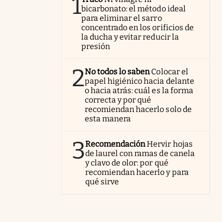
1
bicarbonato: el método ideal
para eliminar el sarro
concentrado en los orificios de
la ducha y evitar reducir la
presión
2
No todos lo saben
Colocar el
papel higiénico hacia delante
o hacia atrás: cuál es la forma
correcta y por qué
recomiendan hacerlo solo de
esta manera
3
Recomendación
Hervir hojas
de laurel con ramas de canela
y clavo de olor: por qué
recomiendan hacerlo y para
qué sirve