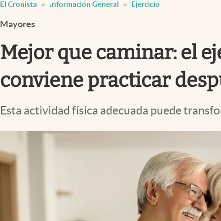
El Cronista
Información General
Ejercicio
Infotechnology
Mayores
Clase
Clima
Mejor que caminar: el ej
Mundial 2026
conviene practicar desp
Eventos Corporativos
El Cronista Studio
Esta actividad física adecuada puede transfo
Mediakit
abre en nueva pestaña