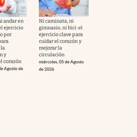
ni andar en
Ni caminata, ni
el ejercicio
gimnasio, ni bici: el
o por
ejercicio clave para
para
cuidar el corazón y
 la
mejorar la
n y
circulación
el corazón
miércoles, 05 de Agosto
de Agosto de
de 2026