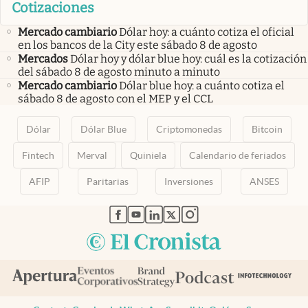
Cotizaciones
Mercado cambiario
Dólar hoy: a cuánto cotiza el oficial
en los bancos de la City este sábado 8 de agosto
Mercados
Dólar hoy y dólar blue hoy: cuál es la cotización
del sábado 8 de agosto minuto a minuto
Mercado cambiario
Dólar blue hoy: a cuánto cotiza el
sábado 8 de agosto con el MEP y el CCL
Dólar
Dólar Blue
Criptomonedas
Bitcoin
Fintech
Merval
Quiniela
Calendario de feriados
AFIP
Paritarias
Inversiones
ANSES
abre en nueva pestaña
abre en nueva pestaña
abre en nueva pestaña
abre en nueva pestaña
abre en nueva pestaña