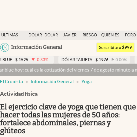
Últimas noticias
ÚLTIMAS
DÓLAR
DÓLAR
JAVIER
RIESGO
QUIÉN ES
FORO
Dólar
NOTICIAS
BLUE
MILEI
PAÍS
QUIÉN
Argentina
Información General
Members
Suscribite x $999
España
Economía y Política
525
-0.33
%
DÓLAR TARJETA
$
1976
0.00
%
DÓLAR ME
México
 cuál es la cotización del viernes 7 de agosto minuto a minuto
Dólar
Finanzas y Mercados
USA
El Cronista
Información General
Yoga
Mercados Online
Colombia
Uruguay
Actividad física
Negocios
El ejercicio clave de yoga que tienen que
Columnistas
hacer todas las mujeres de 50 años:
Otras secciones
fortalece abdominales, piernas y
Apertura
glúteos