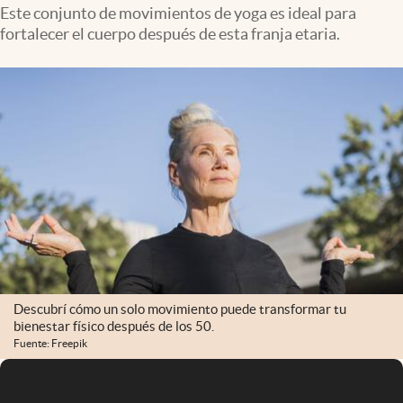
Infotechnology
Este conjunto de movimientos de yoga es ideal para
fortalecer el cuerpo después de esta franja etaria.
Clase
Clima
Mundial 2026
Eventos Corporativos
El Cronista Studio
Mediakit
abre en nueva pestaña
Argentina
Descubrí cómo un solo movimiento puede transformar tu
bienestar físico después de los 50.
Fuente: Freepik