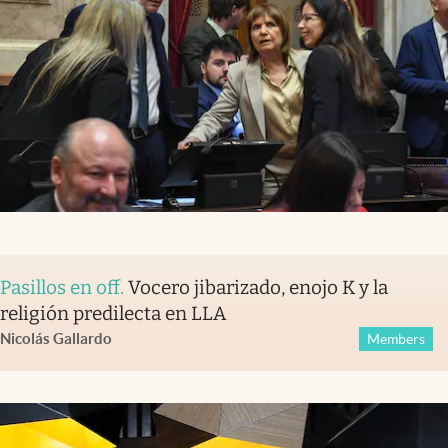
Pasillos en off
.
Vocero jibarizado, enojo K y la
religión predilecta en LLA
Nicolás Gallardo
Members