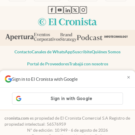
abre en nueva pestaña
abre en nueva pestaña
abre en nueva pestaña
abre en nueva pestaña
abre en nueva pestaña
Contacto
Canales de WhatsApp
Suscribite
Quiénes Somos
Portal de Proveedores
Trabajá con nosotros
Copyright 2025 cronista.com
×
Sign in to El Cronista with Google
Todos los derechos reservados
Términos y condiciones
Privacidad
Consentimiento
Tel:
+54 11 7078-3270
cronista.com
es propiedad de El Cronista Comercial S.A Registro de
propiedad intelectual: 56576959
N° de edición: 10.949 - 6 de agosto de 2026