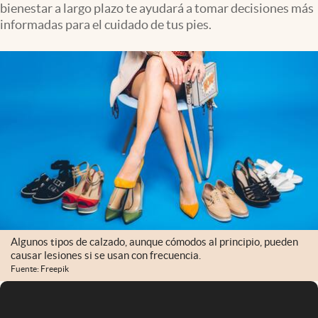
bienestar a largo plazo te ayudará a tomar decisiones más
Infotechnology
informadas para el cuidado de tus pies.
Clase
Clima
Mundial 2026
Eventos Corporativos
El Cronista Studio
Mediakit
abre en nueva pestaña
Argentina
Algunos tipos de calzado, aunque cómodos al principio, pueden
causar lesiones si se usan con frecuencia.
Fuente: Freepik