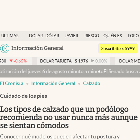
Últimas noticias
ÚLTIMAS
DÓLAR
DÓLAR
JAVIER
RIESGO
QUIÉN ES
FORO
Dólar
NOTICIAS
BLUE
MILEI
PAÍS
QUIÉN
Argentina
Información General
Members
Suscribite x $999
España
Economía y Política
DÓLAR TARJETA
$
1976
0.00
%
DÓLAR MEP
$
1520,48
México
to minuto a minuto
El Senado busca aprobar la Ley de Propiedad Priva
Finanzas y Mercados
USA
El Cronista
Información General
Calzado
Mercados Online
Colombia
Uruguay
Cuidado de los pies
Negocios
Los tipos de calzado que un podólogo
Columnistas
recomienda no usar nunca más aunque
Otras secciones
se sientan cómodos
Apertura
Conocer qué modelos pueden afectar tu postura y