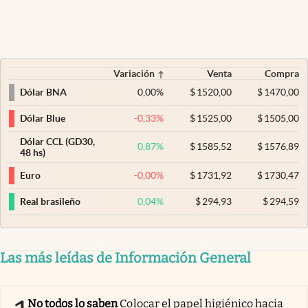
Variación
Venta
Compra
0,00
%
$
1520,00
$
1470,00
Dólar BNA
-0,33
%
$
1525,00
$
1505,00
Dólar Blue
Dólar CCL (GD30,
0,87
%
$
1585,52
$
1576,89
48 hs)
-0,00
%
$
1731,92
$
1730,47
Euro
0,04
%
$
294,93
$
294,59
Real brasileño
Las más leídas de Información General
No todos lo saben
Colocar el papel higiénico hacia