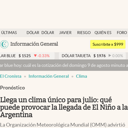
Últimas noticias
ÚLTIMAS
DÓLAR
DÓLAR
JAVIER
RIESGO
QUIÉN ES
FORO
Dólar
NOTICIAS
BLUE
MILEI
PAÍS
QUIÉN
Argentina
Información General
Members
Suscribite x $999
España
Economía y Política
1525
-0.33
%
DÓLAR TARJETA
$
1976
0.00
%
DÓLAR M
México
cuál es la cotización del domingo 9 de agosto minuto a minuto
Dóla
Finanzas y Mercados
USA
El Cronista
Información General
Clima
Mercados Online
Colombia
Uruguay
Pronóstico
Negocios
Llega un clima único para julio: qué
Columnistas
puede provocar la llegada de El Niño a la
Otras secciones
Argentina
Apertura
La Organización Meteorológica Mundial (OMM) advirtió