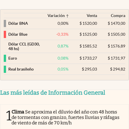
Variación
Venta
Compra
0,00
%
$
1520,00
$
1470,00
Dólar BNA
-0,33
%
$
1525,00
$
1505,00
Dólar Blue
Dólar CCL (GD30,
0,87
%
$
1585,52
$
1576,89
48 hs)
0,08
%
$
1733,27
$
1731,97
Euro
0,05
%
$
295,03
$
294,82
Real brasileño
Las más leídas de Información General
1
Clima
Se aproxima el diluvio del año con 48 horas
de tormentas con granizo, fuertes lluvias y ráfagas
de viento de más de 70 km/h