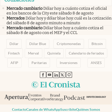
Mercado cambiario
Dólar hoy: a cuánto cotiza el oficial
en los bancos de la City este sábado 8 de agosto
Mercados
Dólar hoy y dólar blue hoy: cuál es la cotización
del sábado 8 de agosto minuto a minuto
Mercado cambiario
Dólar blue hoy: a cuánto cotiza el
sábado 8 de agosto con el MEP y el CCL
Dólar
Dólar Blue
Criptomonedas
Bitcoin
Fintech
Merval
Quiniela
Calendario de feriados
AFIP
Paritarias
Inversiones
ANSES
abre en nueva pestaña
abre en nueva pestaña
abre en nueva pestaña
abre en nueva pestaña
abre en nueva pestaña
Contacto
Canales de WhatsApp
Suscribite
Quiénes Somos