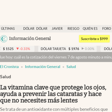
Últimas noticias
ÚLTIMAS
DÓLAR
DÓLAR
JAVIER
RIESGO
QUIÉN ES
FORO
Dólar
NOTICIAS
BLUE
MILEI
PAÍS
QUIÉN
Argentina
Información General
Members
Suscribite x $999
España
Economía y Política
33
%
DÓLAR TARJETA
$
1976
0.00
%
DÓLAR MEP
$
1526,
México
 la cotización del viernes 7 de agosto minuto a minuto
Dólar hoy y 
Finanzas y Mercados
USA
El Cronista
Información General
Salud
Mercados Online
Colombia
Uruguay
Salud
Negocios
La vitamina clave que protege los ojos,
Columnistas
ayuda a prevenir las cataratas y hace
Otras secciones
que no necesites más lentes
Apertura
Se trata de un antioxidante con múltiples beneficios que