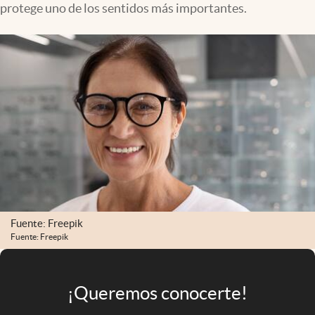
protege uno de los sentidos más importantes.
Infotechnology
Clase
Clima
Mundial 2026
Eventos Corporativos
El Cronista Studio
Mediakit
abre en nueva pestaña
Argentina
Fuente: Freepik
Fuente: Freepik
¡Queremos conocerte!