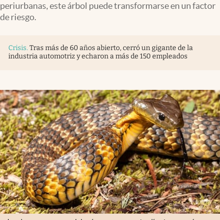
periurbanas, este árbol puede transformarse en un factor
Infotechnology
de riesgo.
Clase
Clima
Crisis
.
Tras más de 60 años abierto, cerró un gigante de la
industria automotriz y echaron a más de 150 empleados
Mundial 2026
Eventos Corporativos
El Cronista Studio
Mediakit
abre en nueva pestaña
Argentina