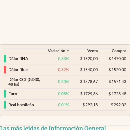
Variación
Venta
Compra
0,33
%
$
1520,00
$
1470,00
Dólar BNA
-0,32
%
$
1540,00
$
1520,00
Dólar Blue
Dólar CCL (GD30,
0,33
%
$
1578,67
$
1571,43
48 hs)
0,08
%
$
1729,36
$
1728,48
Euro
0,01
%
$
292,18
$
292,02
Real brasileño
Las más leídas de Información General