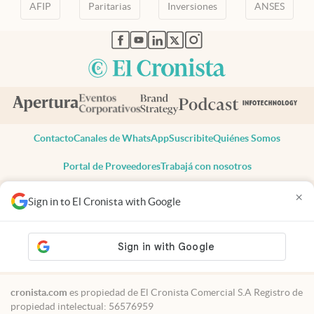
AFIP
Paritarias
Inversiones
ANSES
abre en nueva pestaña
abre en nueva pestaña
abre en nueva pestaña
abre en nueva pestaña
abre en nueva pestaña
Contacto
Canales de WhatsApp
Suscribite
Quiénes Somos
Portal de Proveedores
Trabajá con nosotros
Copyright 2025 cronista.com
×
Sign in to El Cronista with Google
Todos los derechos reservados
Términos y condiciones
Privacidad
Consentimiento
Tel:
+54 11 7078-3270
cronista.com
es propiedad de El Cronista Comercial S.A Registro de
propiedad intelectual: 56576959