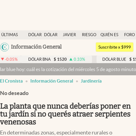
Últimas noticias
ÚLTIMAS
DÓLAR
DÓLAR
JAVIER
RIESGO
QUIÉN ES
FORO
Dólar
NOTICIAS
BLUE
MILEI
PAÍS
QUIÉN
Argentina
Información General
Members
Suscribite x $999
España
Economía y Política
DÓLAR BNA
$
1520
0.33
%
DÓLAR BLUE
$
1540
-0.32
México
 cuál es la cotización del miércoles 5 de agosto minuto a minuto
Dól
Finanzas y Mercados
USA
El Cronista
Información General
Jardinería
Mercados Online
Colombia
Uruguay
No deseado
Negocios
La planta que nunca deberías poner en
Columnistas
tu jardín si no querés atraer serpientes
Otras secciones
venenosas
Apertura
En determinadas zonas, especialmente rurales o