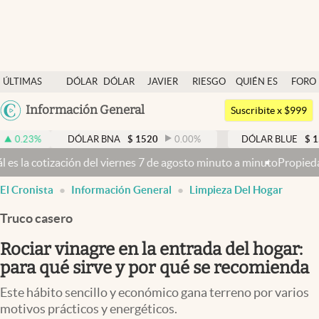
Últimas noticias
ÚLTIMAS
DÓLAR
DÓLAR
JAVIER
RIESGO
QUIÉN ES
FORO
Dólar
NOTICIAS
BLUE
MILEI
PAÍS
QUIÉN
Argentina
Información General
Members
Suscribite x $999
España
Economía y Política
DÓLAR BNA
$
1520
0.00
%
DÓLAR BLUE
$
1530
-0.65
México
rnes 7 de agosto minuto a minuto
Propiedad privada: con cruces y ch
Finanzas y Mercados
USA
El Cronista
Información General
Limpieza Del Hogar
Mercados Online
Colombia
Uruguay
Truco casero
Negocios
Rociar vinagre en la entrada del hogar:
Columnistas
para qué sirve y por qué se recomienda
Otras secciones
Este hábito sencillo y económico gana terreno por varios
Apertura
motivos prácticos y energéticos.