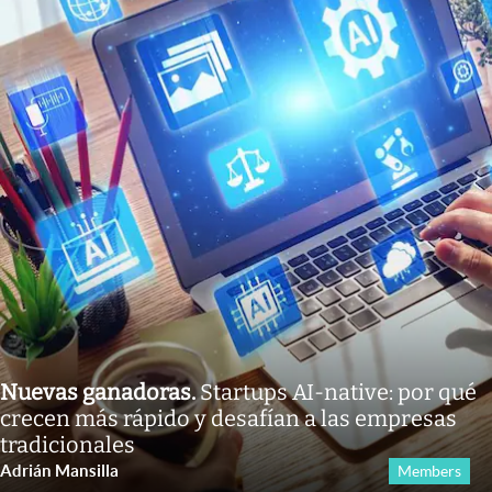
Nuevas ganadoras
.
Startups AI-native: por qué
crecen más rápido y desafían a las empresas
tradicionales
Adrián Mansilla
Members