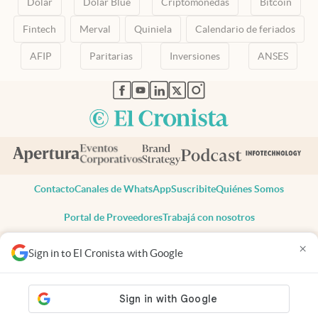
Dólar
Dólar Blue
Criptomonedas
Bitcoin
Fintech
Merval
Quiniela
Calendario de feriados
AFIP
Paritarias
Inversiones
ANSES
abre en nueva pestaña
abre en nueva pestaña
abre en nueva pestaña
abre en nueva pestaña
abre en nueva pestaña
Contacto
Canales de WhatsApp
Suscribite
Quiénes Somos
Portal de Proveedores
Trabajá con nosotros
Copyright 2025 cronista.com
×
Sign in to El Cronista with Google
Todos los derechos reservados
Términos y condiciones
Privacidad
Consentimiento
Tel:
+54 11 7078-3270