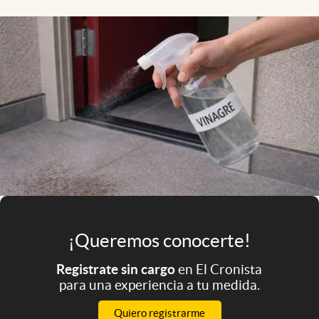
Infotechnology
Clase
Clima
Mundial 2026
Eventos Corporativos
El Cronista Studio
Mediakit
abre en nueva pestaña
Argentina
¡Queremos conocerte!
Registrate sin cargo
en El Cronista
para una experiencia a tu medida.
Quiero registrarme