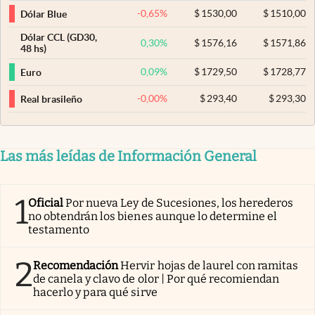
-0,65
%
$
1530,00
$
1510,00
Dólar Blue
Dólar CCL (GD30,
0,30
%
$
1576,16
$
1571,86
48 hs)
0,09
%
$
1729,50
$
1728,77
Euro
-0,00
%
$
293,40
$
293,30
Real brasileño
Las más leídas de Información General
1
Oficial
Por nueva Ley de Sucesiones, los herederos
no obtendrán los bienes aunque lo determine el
testamento
2
Recomendación
Hervir hojas de laurel con ramitas
de canela y clavo de olor | Por qué recomiendan
hacerlo y para qué sirve