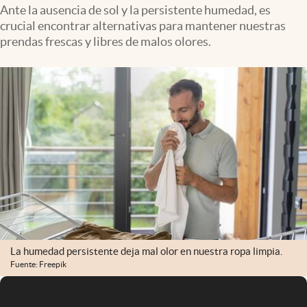
Infotechnology
Ante la ausencia de sol y la persistente humedad, es
crucial encontrar alternativas para mantener nuestras
Clase
prendas frescas y libres de malos olores.
Clima
Mundial 2026
Eventos Corporativos
El Cronista Studio
Mediakit
abre en nueva pestaña
Argentina
La humedad persistente deja mal olor en nuestra ropa limpia.
Fuente: Freepik