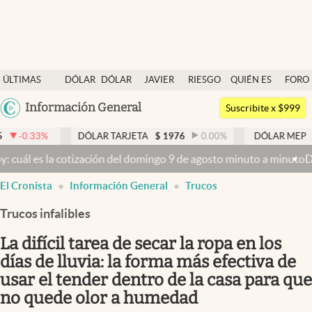
Últimas noticias
ÚLTIMAS
DÓLAR
DÓLAR
JAVIER
RIESGO
QUIÉN ES
FORO
Dólar
NOTICIAS
BLUE
MILEI
PAÍS
QUIÉN
Argentina
Información General
Members
Suscribite x $999
España
Economía y Política
DÓLAR TARJETA
$
1976
0.00
%
DÓLAR MEP
$
1526,03
México
 cotización del domingo 9 de agosto minuto a minuto
Dólar hoy y dó
Finanzas y Mercados
USA
El Cronista
Información General
Trucos
Mercados Online
Colombia
Uruguay
Trucos infalibles
Negocios
La difícil tarea de secar la ropa en los
Columnistas
días de lluvia: la forma más efectiva de
Otras secciones
usar el tender dentro de la casa para que
Apertura
no quede olor a humedad