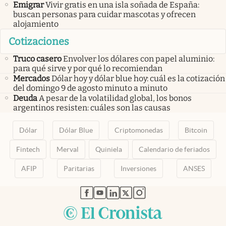
Emigrar
Vivir gratis en una isla soñada de España:
buscan personas para cuidar mascotas y ofrecen
alojamiento
Cotizaciones
Truco casero
Envolver los dólares con papel aluminio:
para qué sirve y por qué lo recomiendan
Mercados
Dólar hoy y dólar blue hoy: cuál es la cotización
del domingo 9 de agosto minuto a minuto
Deuda
A pesar de la volatilidad global, los bonos
argentinos resisten: cuáles son las causas
Dólar
Dólar Blue
Criptomonedas
Bitcoin
Fintech
Merval
Quiniela
Calendario de feriados
AFIP
Paritarias
Inversiones
ANSES
abre en nueva pestaña
abre en nueva pestaña
abre en nueva pestaña
abre en nueva pestaña
abre en nueva pestaña