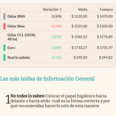
Variación
Venta
Compra
0,00
%
$
1520,00
$
1470,00
Dólar BNA
-0,33
%
$
1525,00
$
1505,00
Dólar Blue
Dólar CCL (GD30,
0,87
%
$
1585,52
$
1576,89
48 hs)
0,08
%
$
1733,27
$
1731,97
Euro
0,05
%
$
295,03
$
294,82
Real brasileño
Las más leídas de Información General
1
No todos lo saben
Colocar el papel higiénico hacia
delante o hacia atrás: cuál es la forma correcta y por
qué recomiendan hacerlo solo de esta manera