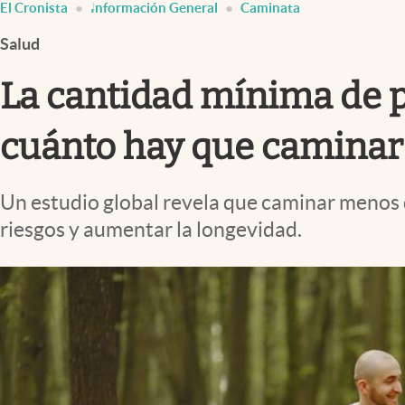
El Cronista
Información General
Caminata
Infotechnology
Salud
Clase
Clima
La cantidad mínima de p
Mundial 2026
cuánto hay que caminar 
Eventos Corporativos
El Cronista Studio
Un estudio global revela que caminar menos de
Mediakit
riesgos y aumentar la longevidad.
abre en nueva pestaña