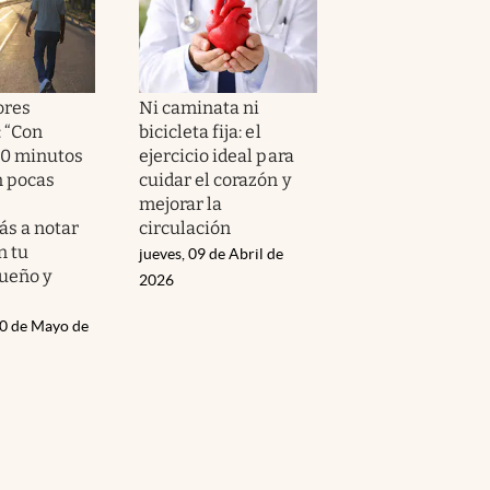
ores
Ni caminata ni
: “Con
bicicleta fija: el
30 minutos
ejercicio ideal para
n pocas
cuidar el corazón y
mejorar la
s a notar
circulación
n tu
jueves, 09 de Abril de
sueño y
2026
20 de Mayo de