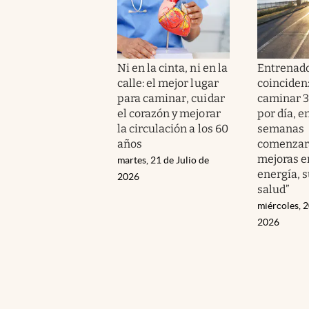
Ni en la cinta, ni en la
Entrenad
calle: el mejor lugar
coinciden
para caminar, cuidar
caminar 
el corazón y mejorar
por día, e
la circulación a los 60
semanas
años
comenzará
mejoras e
martes, 21 de Julio de
energía, 
2026
salud”
miércoles, 
2026