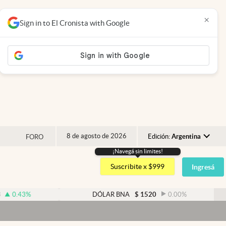
×
Sign in to El Cronista with Google
8 de agosto de 2026
Edición:
Argentina
FORO
¡Navegá sin limites!
Argentina
Suscribite x $999
Ingresá
España
México
DÓLAR BNA
$
1520
0.00
%
USA
Colombia