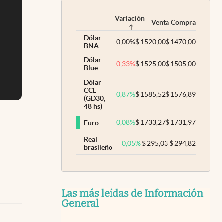
Variación
Venta
Compra
Dólar
0,00
%
$
1520,00
$
1470,00
BNA
Dólar
-0,33
%
$
1525,00
$
1505,00
Blue
Dólar
CCL
0,87
%
$
1585,52
$
1576,89
(GD30,
48 hs)
0,08
%
$
1733,27
$
1731,97
Euro
Real
0,05
%
$
295,03
$
294,82
brasileño
Las más leídas de Información
General