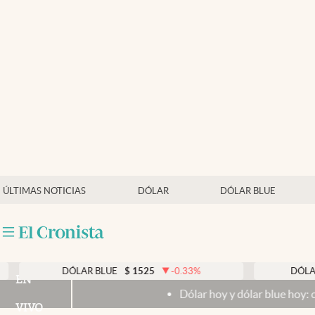
Últimas noticias
Dólar
Members
Economía y Política
Finanzas y Mercados
Mercados Online
ÚLTIMAS NOTICIAS
DÓLAR
DÓLAR BLUE
Negocios
Columnistas
Otras secciones
DÓLAR BLUE
$
1525
-0.33
%
DÓLAR TARJETA
EN
Dólar hoy y dólar blue hoy: cuál es la coti
Apertura
VIVO