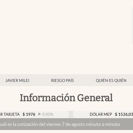
JAVIER MILEI
RIESGO PAÍS
QUIÉN ES QUIÉN
Información General
$
1976
0.00
%
DÓLAR MEP
$
1526,03
0.43
%
zación del viernes 7 de agosto minuto a minuto