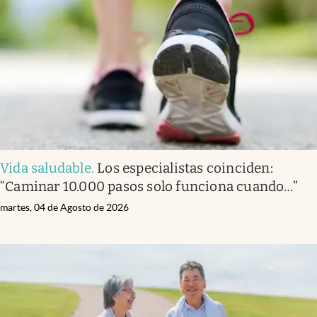
Infotechnology
Clase
Clima
Mundial 2026
Eventos Corporativos
El Cronista Studio
Vida saludable
.
Los especialistas coinciden:
Mediakit
“Caminar 10.000 pasos solo funciona cuando…”
abre en nueva pestaña
Argentina
martes, 04 de Agosto de 2026