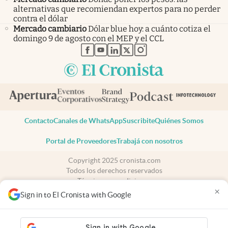
alternativas que recomiendan expertos para no perder
contra el dólar
Mercado cambiario
Dólar blue hoy: a cuánto cotiza el
domingo 9 de agosto con el MEP y el CCL
abre en nueva pestaña
abre en nueva pestaña
abre en nueva pestaña
abre en nueva pestaña
abre en nueva pestaña
Contacto
Canales de WhatsApp
Suscribite
Quiénes Somos
Portal de Proveedores
Trabajá con nosotros
Copyright 2025 cronista.com
Todos los derechos reservados
Términos y condiciones
×
Privacidad
Sign in to El Cronista with Google
Consentimiento
Tel:
+54 11 7078-3270