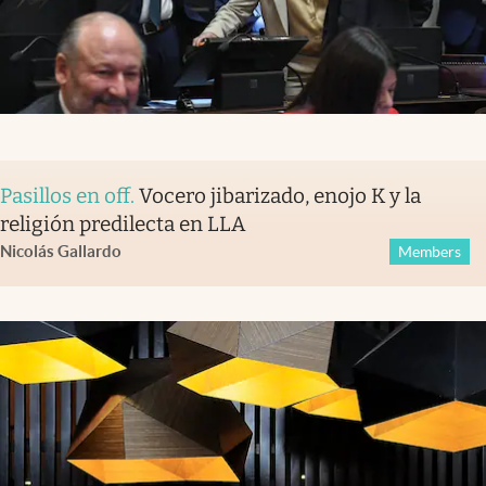
Pasillos en off
.
Vocero jibarizado, enojo K y la
religión predilecta en LLA
Nicolás Gallardo
Members