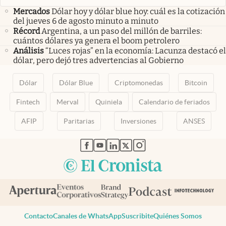
Mercados
Dólar hoy y dólar blue hoy: cuál es la cotización
del jueves 6 de agosto minuto a minuto
Récord
Argentina, a un paso del millón de barriles:
cuántos dólares ya genera el boom petrolero
Análisis
“Luces rojas” en la economía: Lacunza destacó el
dólar, pero dejó tres advertencias al Gobierno
Dólar
Dólar Blue
Criptomonedas
Bitcoin
Fintech
Merval
Quiniela
Calendario de feriados
AFIP
Paritarias
Inversiones
ANSES
abre en nueva pestaña
abre en nueva pestaña
abre en nueva pestaña
abre en nueva pestaña
abre en nueva pestaña
Contacto
Canales de WhatsApp
Suscribite
Quiénes Somos