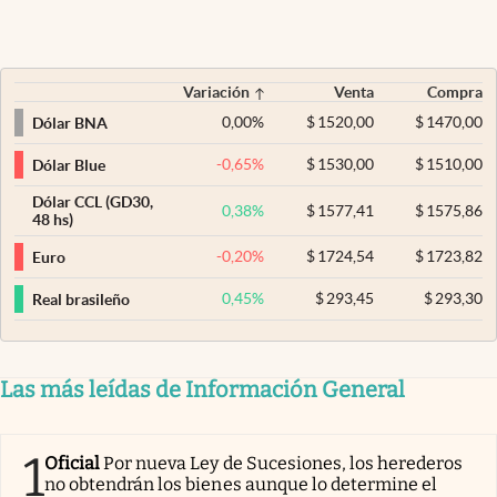
Variación
Venta
Compra
0,00
%
$
1520,00
$
1470,00
Dólar BNA
-0,65
%
$
1530,00
$
1510,00
Dólar Blue
Dólar CCL (GD30,
0,38
%
$
1577,41
$
1575,86
48 hs)
-0,20
%
$
1724,54
$
1723,82
Euro
0,45
%
$
293,45
$
293,30
Real brasileño
Las más leídas de Información General
1
Oficial
Por nueva Ley de Sucesiones, los herederos
no obtendrán los bienes aunque lo determine el