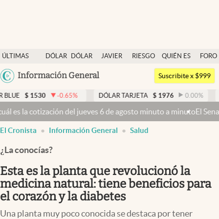
Últimas noticias
ÚLTIMAS
DÓLAR
DÓLAR
JAVIER
RIESGO
QUIÉN ES
FORO
Dólar
NOTICIAS
BLUE
MILEI
PAÍS
QUIÉN
Argentina
Información General
Members
Suscribite x $999
España
Economía y Política
30
-0.65
%
DÓLAR TARJETA
$
1976
0.00
%
DÓLAR MEP
México
 jueves 6 de agosto minuto a minuto
El Senado busca aprobar la Ley d
Finanzas y Mercados
USA
El Cronista
Información General
Salud
Mercados Online
Colombia
Uruguay
¿La conocías?
Negocios
Esta es la planta que revolucionó la
Columnistas
medicina natural: tiene beneficios para
Otras secciones
el corazón y la diabetes
Apertura
Una planta muy poco conocida se destaca por tener