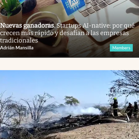
Nuevas ganadoras
.
Startups AI-native: por qué
crecen más rápido y desafían a las empresas
tradicionales
Adrián Mansilla
Members