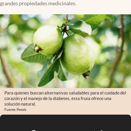
grandes propiedades medicinales.
Infotechnology
Clase
Clima
Mundial 2026
Eventos Corporativos
El Cronista Studio
Mediakit
abre en nueva pestaña
Argentina
Para quienes buscan alternativas saludables para el cuidado del
corazón y el manejo de la diabetes, esta fruta ofrece una
solución natural.
Fuente: Pexels