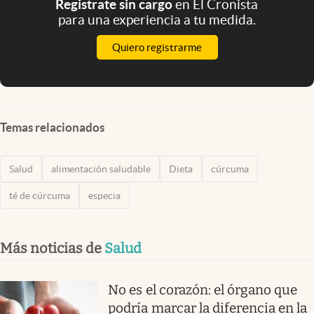
Registrate sin cargo
en El Cronista
para una experiencia a tu medida.
Quiero registrarme
Temas relacionados
Salud
alimentación saludable
Dieta
cúrcuma
té de cúrcuma
especia
Más noticias de
Salud
No es el corazón: el órgano que
podría marcar la diferencia en la