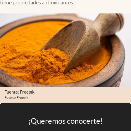
tiene propiedades antioxidantes.
Infotechnology
Clase
Clima
Mundial 2026
Eventos Corporativos
El Cronista Studio
Mediakit
abre en nueva pestaña
Argentina
Fuente: Freepik
Fuente: Freepik
¡Queremos conocerte!