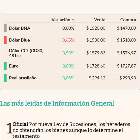
Variación
Venta
Compra
0,00
%
$
1520,00
$
1470,00
Dólar BNA
-0,65
%
$
1530,00
$
1510,00
Dólar Blue
Dólar CCL (GD30,
0,53
%
$
1579,83
$
1576,97
48 hs)
0,03
%
$
1728,60
$
1727,87
Euro
0,68
%
$
294,12
$
293,93
Real brasileño
Las más leídas de Información General
1
Oficial
Por nueva Ley de Sucesiones, los herederos
no obtendrán los bienes aunque lo determine el
testamento