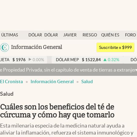
Últimas noticias
ÚLTIMAS
DÓLAR
DÓLAR
JAVIER
RIESGO
QUIÉN ES
FORO
Dólar
NOTICIAS
BLUE
MILEI
PAÍS
QUIÉN
Argentina
Información General
Members
Suscribite x $999
España
Economía y Política
6
0.00
%
DÓLAR MEP
$
1522,84
0.32
%
DÓLAR BNA
$
México
l capítulo de venta de tierras a extranjeros
Dólar hoy y dólar blue 
Finanzas y Mercados
USA
El Cronista
Información General
Salud
Mercados Online
Colombia
Uruguay
Salud
Negocios
Cuáles son los beneficios del té de
Columnistas
cúrcuma y cómo hay que tomarlo
Otras secciones
Esta milenaria especia de la medicina natural ayuda a
Apertura
aliviar la inflamación, refuerza el sistema inmunológico y