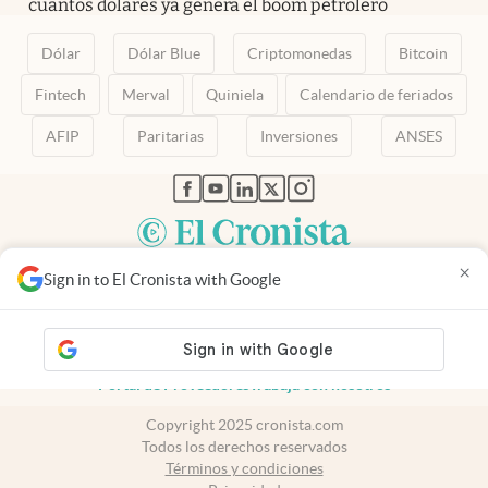
cuántos dólares ya genera el boom petrolero
Dólar
Dólar Blue
Criptomonedas
Bitcoin
Fintech
Merval
Quiniela
Calendario de feriados
AFIP
Paritarias
Inversiones
ANSES
abre en nueva pestaña
abre en nueva pestaña
abre en nueva pestaña
abre en nueva pestaña
abre en nueva pestaña
×
Sign in to El Cronista with Google
Contacto
Canales de WhatsApp
Suscribite
Quiénes Somos
Portal de Proveedores
Trabajá con nosotros
Copyright 2025 cronista.com
Todos los derechos reservados
Términos y condiciones