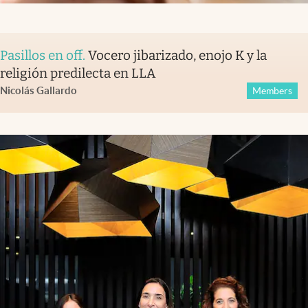
Pasillos en off
.
Vocero jibarizado, enojo K y la
religión predilecta en LLA
Nicolás Gallardo
Members