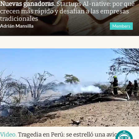
Nuevas ganadoras
.
Startups AI-native: por qué
crecen más rápido y desafían a las empresas
tradicionales
Adrián Mansilla
Members
Video
.
Tragedia en Perú: se estrelló una avioneta