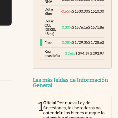
BNA
Dólar
-0,65
%
$
1530,00
$
1510,00
Blue
Dólar
CCL
0,30
%
$
1576,16
$
1571,86
(GD30,
48 hs)
0,08
%
$
1729,35
$
1728,62
Euro
Real
0,26
%
$
294,19
$
293,97
brasileño
Las más leídas de Información
General
1
Oficial
Por nueva Ley de
Sucesiones, los herederos no
obtendrán los bienes aunque lo
determine el testamento