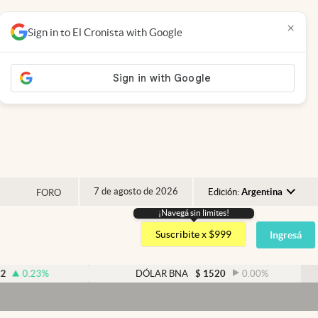
×
Sign in to El Cronista with Google
7 de agosto de 2026
Edición:
Argentina
FORO
¡Navegá sin limites!
Argentina
Suscribite x $999
Ingresá
España
México
%
DÓLAR BNA
$
1520
0.00
%
USA
Colombia