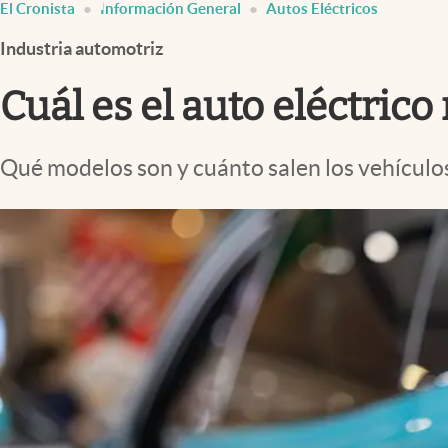
El Cronista
Información General
Autos Eléctricos
Infotechnology
Industria automotriz
Clase
Clima
Cuál es el auto eléctri
Mundial 2026
Eventos Corporativos
Qué modelos son y cuánto salen los vehículo
El Cronista Studio
Mediakit
abre en nueva pestaña