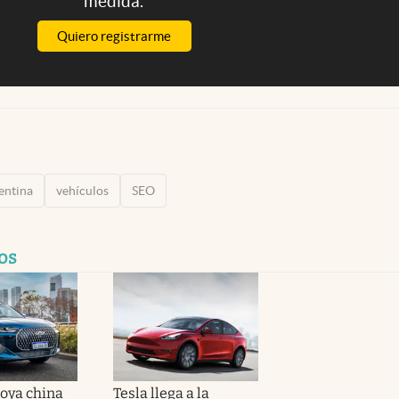
medida.
Quiero registrarme
gentina
vehículos
SEO
cos
joya china
Tesla llega a la