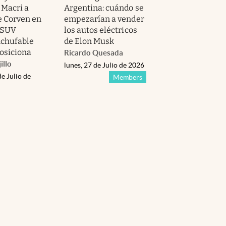
 Macri a
Argentina: cuándo se
e Corven en
empezarían a vender
l SUV
los autos eléctricos
nchufable
de Elon Musk
posiciona
Ricardo Quesada
illo
lunes, 27 de Julio de 2026
de Julio de
Members