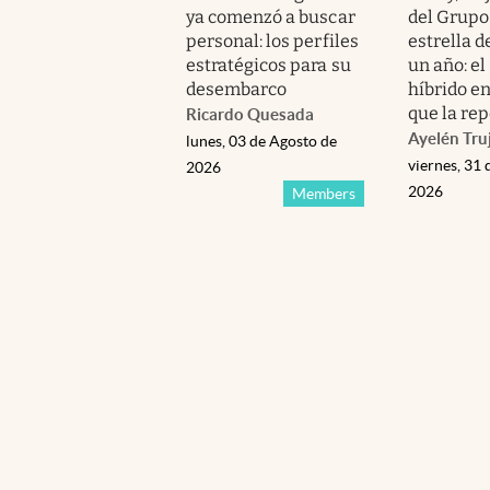
ya comenzó a buscar
del Grupo
personal: los perfiles
estrella d
estratégicos para su
un año: e
desembarco
híbrido e
que la re
Ricardo Quesada
Ayelén Truj
lunes, 03 de Agosto de
viernes, 31 
2026
2026
Members