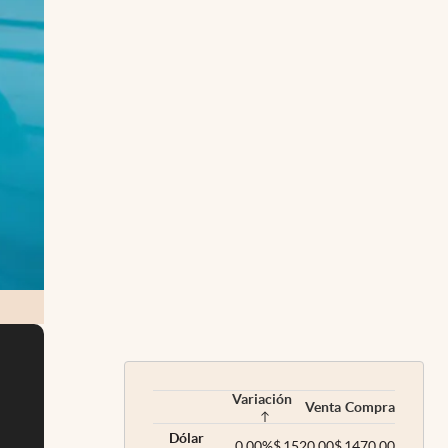
Variación
Venta
Compra
Dólar
0,00
%
$
1520,00
$
1470,00