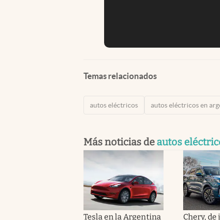
Temas relacionados
autos eléctricos
autos eléctricos en ar
Más noticias de
autos eléctri
Tesla en la Argentina
Chery, de 