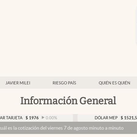
JAVIER MILEI
RIESGO PAÍS
QUIÉN ES QUIÉN
Información General
A
$
1976
0.00
%
DÓLAR MEP
$
1521,52
0.23
zación del viernes 7 de agosto minuto a minuto