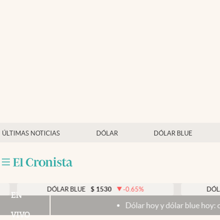
Últimas noticias
Dólar
Members
Economía y Política
Finanzas y Mercados
Mercados Online
ÚLTIMAS NOTICIAS
DÓLAR
DÓLAR BLUE
Negocios
Columnistas
Otras secciones
DÓLAR BLUE
$
1530
-0.65
%
DÓLAR TARJET
EN
Dólar hoy y dólar blue hoy: cuál es la coti
Apertura
VIVO