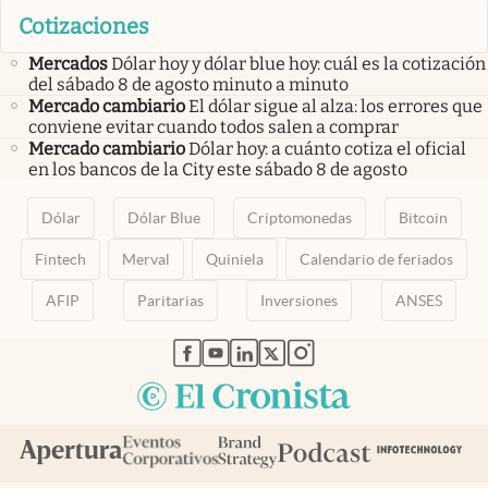
Cotizaciones
Mercados
Dólar hoy y dólar blue hoy: cuál es la cotización
del sábado 8 de agosto minuto a minuto
Mercado cambiario
El dólar sigue al alza: los errores que
conviene evitar cuando todos salen a comprar
Mercado cambiario
Dólar hoy: a cuánto cotiza el oficial
en los bancos de la City este sábado 8 de agosto
Dólar
Dólar Blue
Criptomonedas
Bitcoin
Fintech
Merval
Quiniela
Calendario de feriados
AFIP
Paritarias
Inversiones
ANSES
abre en nueva pestaña
abre en nueva pestaña
abre en nueva pestaña
abre en nueva pestaña
abre en nueva pestaña