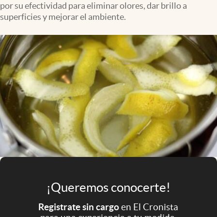
por su efectividad para eliminar olores, dar brillo a
Infotechnology
superficies y mejorar el ambiente.
Clase
Clima
Mundial 2026
Eventos Corporativos
El Cronista Studio
Mediakit
abre en nueva pestaña
Argentina
¡Queremos conocerte!
Registrate sin cargo
en El Cronista