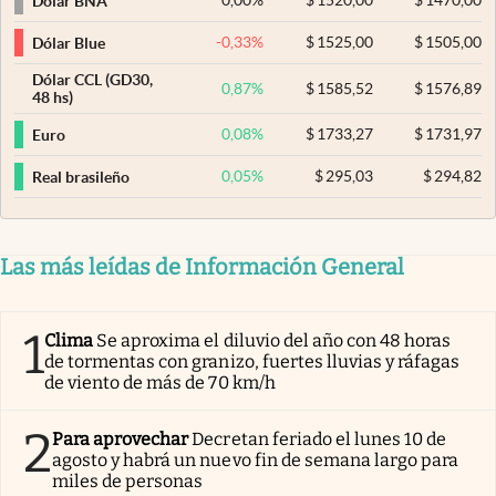
0,00
%
$
1520,00
$
1470,00
Dólar BNA
-0,33
%
$
1525,00
$
1505,00
Dólar Blue
Dólar CCL (GD30,
0,87
%
$
1585,52
$
1576,89
48 hs)
0,08
%
$
1733,27
$
1731,97
Euro
0,05
%
$
295,03
$
294,82
Real brasileño
Las más leídas de Información General
1
Clima
Se aproxima el diluvio del año con 48 horas
de tormentas con granizo, fuertes lluvias y ráfagas
de viento de más de 70 km/h
2
Para aprovechar
Decretan feriado el lunes 10 de
agosto y habrá un nuevo fin de semana largo para
miles de personas