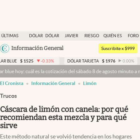
Últimas noticias
ÚLTIMAS
DÓLAR
DÓLAR
JAVIER
RIESGO
QUIÉN ES
FORO
Dólar
NOTICIAS
BLUE
MILEI
PAÍS
QUIÉN
Argentina
Información General
Members
Suscribite x $999
España
Economía y Política
-0.33
%
DÓLAR TARJETA
$
1976
0.00
%
DÓLAR MEP
México
 es la cotización del sábado 8 de agosto minuto a minuto
Dólar hoy 
Finanzas y Mercados
USA
El Cronista
Información General
Limón
Mercados Online
Colombia
Uruguay
Trucos
Negocios
Cáscara de limón con canela: por qué
Columnistas
recomiendan esta mezcla y para qué
Otras secciones
sirve
Apertura
Este método natural se volvió tendencia en los hogares