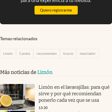
para una experiencia a tu medida.
Quiero registrarme
Temas relacionados
Limón
Canela
recomiendan
trucos
mezclador
Más noticias de
Limón
Limón en el lavavajillas: para qué
sirve y por qué recomiendan
ponerlo cada vez que se usa
13:20