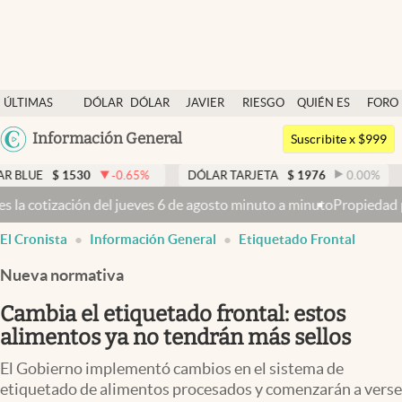
Últimas noticias
ÚLTIMAS
DÓLAR
DÓLAR
JAVIER
RIESGO
QUIÉN ES
FORO
Dólar
NOTICIAS
BLUE
MILEI
PAÍS
QUIÉN
Argentina
Información General
Members
Suscribite x $999
España
Economía y Política
530
-0.65
%
DÓLAR TARJETA
$
1976
0.00
%
DÓLAR M
México
es 6 de agosto minuto a minuto
Propiedad privada: con cruces y chic
Finanzas y Mercados
USA
El Cronista
Información General
Etiquetado Frontal
Mercados Online
Colombia
Uruguay
Nueva normativa
Negocios
Cambia el etiquetado frontal: estos
Columnistas
alimentos ya no tendrán más sellos
Otras secciones
El Gobierno implementó cambios en el sistema de
Apertura
etiquetado de alimentos procesados y comenzarán a verse