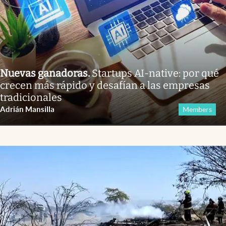
Nuevas ganadoras
.
Startups AI-native: por qué
crecen más rápido y desafían a las empresas
tradicionales
Adrián Mansilla
Members