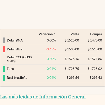
Variación
Venta
Compra
0,00
%
$
1520,00
$
1470,00
Dólar BNA
-0,65
%
$
1530,00
$
1510,00
Dólar Blue
Dólar CCL (GD30,
0,30
%
$
1576,16
$
1571,86
48 hs)
0,04
%
$
1728,75
$
1728,02
Euro
0,04
%
$
293,54
$
293,43
Real brasileño
Las más leídas de Información General