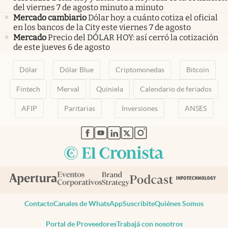
del viernes 7 de agosto minuto a minuto
Mercado cambiario
Dólar hoy: a cuánto cotiza el oficial
en los bancos de la City este viernes 7 de agosto
Mercado
Precio del DÓLAR HOY: así cerró la cotización
de este jueves 6 de agosto
Dólar
Dólar Blue
Criptomonedas
Bitcoin
Fintech
Merval
Quiniela
Calendario de feriados
AFIP
Paritarias
Inversiones
ANSES
abre en nueva pestaña
abre en nueva pestaña
abre en nueva pestaña
abre en nueva pestaña
abre en nueva pestaña
Contacto
Canales de WhatsApp
Suscribite
Quiénes Somos
Portal de Proveedores
Trabajá con nosotros