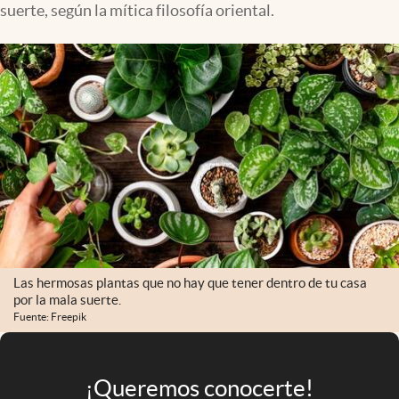
suerte, según la mítica filosofía oriental.
Infotechnology
Clase
Clima
Mundial 2026
Eventos Corporativos
El Cronista Studio
Mediakit
abre en nueva pestaña
Argentina
Las hermosas plantas que no hay que tener dentro de tu casa
por la mala suerte.
Fuente: Freepik
¡Queremos conocerte!