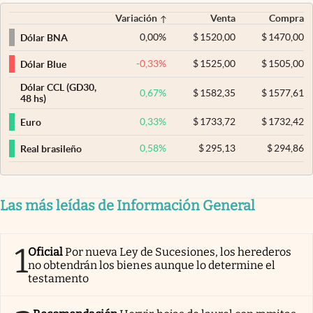
Variación
Venta
Compra
0,00
%
$
1520,00
$
1470,00
Dólar BNA
-0,33
%
$
1525,00
$
1505,00
Dólar Blue
Dólar CCL (GD30,
0,67
%
$
1582,35
$
1577,61
48 hs)
0,33
%
$
1733,72
$
1732,42
Euro
0,58
%
$
295,13
$
294,86
Real brasileño
Las más leídas de Información General
1
Oficial
Por nueva Ley de Sucesiones, los herederos
no obtendrán los bienes aunque lo determine el
testamento