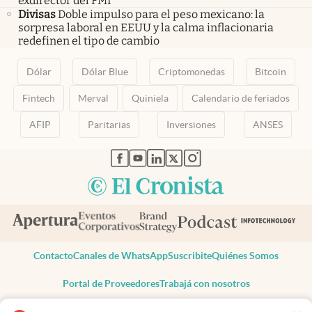
exdirector del FMI
Divisas
Doble impulso para el peso mexicano: la
sorpresa laboral en EEUU y la calma inflacionaria
redefinen el tipo de cambio
Dólar
Dólar Blue
Criptomonedas
Bitcoin
Fintech
Merval
Quiniela
Calendario de feriados
AFIP
Paritarias
Inversiones
ANSES
abre en nueva pestaña
abre en nueva pestaña
abre en nueva pestaña
abre en nueva pestaña
abre en nueva pestaña
Contacto
Canales de WhatsApp
Suscribite
Quiénes Somos
Portal de Proveedores
Trabajá con nosotros
Copyright 2025 cronista.com