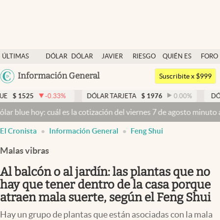
Últimas noticias
ÚLTIMAS
DÓLAR
DÓLAR
JAVIER
RIESGO
QUIÉN ES
FORO
Dólar
NOTICIAS
BLUE
MILEI
PAÍS
QUIÉN
Argentina
Información General
Members
Suscribite x $999
España
Economía y Política
-0.33
%
DÓLAR TARJETA
$
1976
0.00
%
DÓLAR MEP
$
México
: cuál es la cotización del viernes 7 de agosto minuto a minuto
Dóla
Finanzas y Mercados
USA
El Cronista
Información General
Feng Shui
Mercados Online
Colombia
Uruguay
Malas vibras
Negocios
Al balcón o al jardín: las plantas que no
Columnistas
hay que tener dentro de la casa porque
Otras secciones
atraen mala suerte, según el Feng Shui
Apertura
Hay un grupo de plantas que están asociadas con la mala