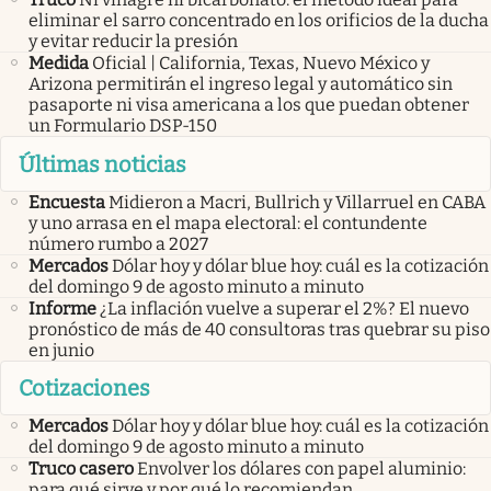
eliminar el sarro concentrado en los orificios de la ducha
y evitar reducir la presión
Medida
Oficial | California, Texas, Nuevo México y
Arizona permitirán el ingreso legal y automático sin
pasaporte ni visa americana a los que puedan obtener
un Formulario DSP-150
Últimas noticias
Encuesta
Midieron a Macri, Bullrich y Villarruel en CABA
y uno arrasa en el mapa electoral: el contundente
número rumbo a 2027
Mercados
Dólar hoy y dólar blue hoy: cuál es la cotización
del domingo 9 de agosto minuto a minuto
Informe
¿La inflación vuelve a superar el 2%? El nuevo
pronóstico de más de 40 consultoras tras quebrar su piso
en junio
Cotizaciones
Mercados
Dólar hoy y dólar blue hoy: cuál es la cotización
del domingo 9 de agosto minuto a minuto
Truco casero
Envolver los dólares con papel aluminio:
para qué sirve y por qué lo recomiendan