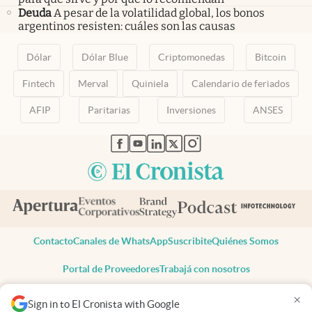
Deuda
A pesar de la volatilidad global, los bonos
argentinos resisten: cuáles son las causas
Dólar
Dólar Blue
Criptomonedas
Bitcoin
Fintech
Merval
Quiniela
Calendario de feriados
AFIP
Paritarias
Inversiones
ANSES
abre en nueva pestaña
abre en nueva pestaña
abre en nueva pestaña
abre en nueva pestaña
abre en nueva pestaña
Contacto
Canales de WhatsApp
Suscribite
Quiénes Somos
Portal de Proveedores
Trabajá con nosotros
Copyright 2025 cronista.com
×
Sign in to El Cronista with Google
Todos los derechos reservados