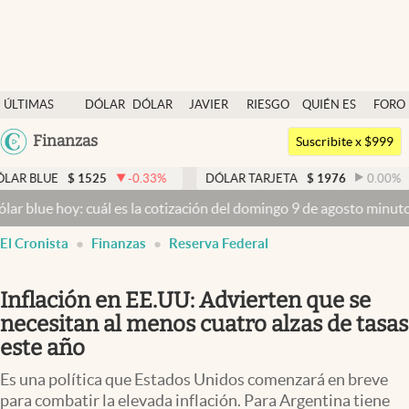
Últimas noticias
ÚLTIMAS
DÓLAR
DÓLAR
JAVIER
RIESGO
QUIÉN ES
FORO
Dólar
NOTICIAS
BLUE
MILEI
PAÍS
QUIÉN
Argentina
Finanzas
Members
Suscribite x $999
España
Economía y Política
1525
-0.33
%
DÓLAR TARJETA
$
1976
0.00
%
DÓLAR 
México
: cuál es la cotización del domingo 9 de agosto minuto a minuto
Dó
Finanzas y Mercados
USA
El Cronista
Finanzas
Reserva Federal
Mercados Online
Colombia
Uruguay
Negocios
Inflación en EE.UU: Advierten que se
Columnistas
necesitan al menos cuatro alzas de tasas
este año
Otras secciones
Es una política que Estados Unidos comenzará en breve
Apertura
para combatir la elevada inflación. Para Argentina tiene