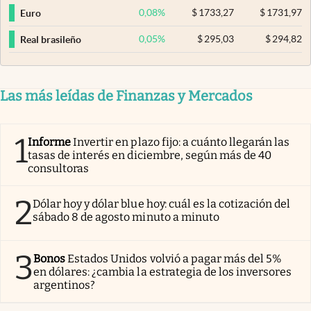
0,08
%
$
1733,27
$
1731,97
Euro
0,05
%
$
295,03
$
294,82
Real brasileño
Las más leídas de Finanzas y Mercados
1
Informe
Invertir en plazo fijo: a cuánto llegarán las
tasas de interés en diciembre, según más de 40
consultoras
2
Dólar hoy y dólar blue hoy: cuál es la cotización del
sábado 8 de agosto minuto a minuto
3
Bonos
Estados Unidos volvió a pagar más del 5%
en dólares: ¿cambia la estrategia de los inversores
argentinos?