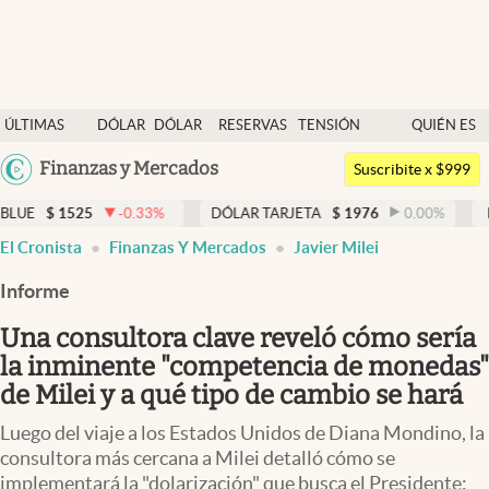
Últimas noticias
ÚLTIMAS
DÓLAR
DÓLAR
RESERVAS
TENSIÓN
QUIÉN ES
Dólar
NOTICIAS
BLUE
BCRA
GEOPOLÍTICA
QUIÉN
Argentina
Finanzas y Mercados
Members
Suscribite x $999
España
Economía y Política
25
-0.33
%
DÓLAR TARJETA
$
1976
0.00
%
DÓLAR ME
México
El Cronista
Finanzas Y Mercados
Javier Milei
Finanzas y Mercados
USA
Informe
Mercados Online
Colombia
Uruguay
Una consultora clave reveló cómo sería
Negocios
la inminente "competencia de monedas"
Columnistas
de Milei y a qué tipo de cambio se hará
Otras secciones
Luego del viaje a los Estados Unidos de Diana Mondino, la
consultora más cercana a Milei detalló cómo se
Apertura
implementará la "dolarización" que busca el Presidente: