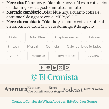
Mercados
Dólar hoy y dólar blue hoy: cuál es la cotización
del domingo 9 de agosto minuto a minuto
Mercado cambiario
Dólar blue hoy: a cuánto cotiza el
domingo 9 de agosto con el MEP y el CCL
Mercado cambiario
Dólar hoy: a cuánto cotiza el oficial
en los bancos de la City este domingo 9 de agosto
Dólar
Dólar Blue
Criptomonedas
Bitcoin
Fintech
Merval
Quiniela
Calendario de feriados
AFIP
Paritarias
Inversiones
ANSES
abre en nueva pestaña
abre en nueva pestaña
abre en nueva pestaña
abre en nueva pestaña
abre en nueva pestaña
Contacto
Canales de WhatsApp
Suscribite
Quiénes Somos