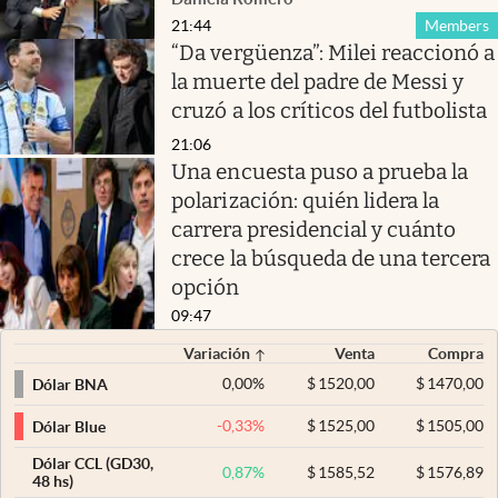
21:44
Members
“Da vergüenza”: Milei reaccionó a
la muerte del padre de Messi y
cruzó a los críticos del futbolista
21:06
Una encuesta puso a prueba la
polarización: quién lidera la
carrera presidencial y cuánto
crece la búsqueda de una tercera
opción
09:47
Variación
Venta
Compra
0,00
%
$
1520,00
$
1470,00
Dólar BNA
-0,33
%
$
1525,00
$
1505,00
Dólar Blue
Dólar CCL (GD30,
0,87
%
$
1585,52
$
1576,89
48 hs)