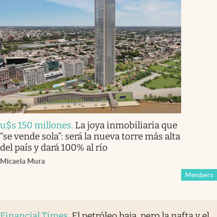
u$s 150 millones
.
La joya inmobiliaria que
“se vende sola”: será la nueva torre más alta
del país y dará 100% al río
Micaela Mura
Members
Financial Times
.
El petróleo baja, pero la nafta y el