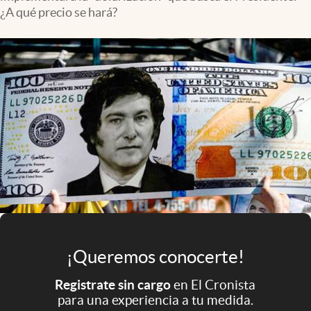
Infotechnology
¿A qué precio se hará?
Clase
Clima
Mundial 2026
Eventos Corporativos
El Cronista Studio
Mediakit
abre en nueva pestaña
Argentina
¡Queremos conocerte!
Registrate sin cargo
en El Cronista
para una experiencia a tu medida.