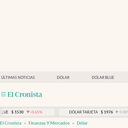
Últimas noticias
Dólar
Members
Economía y Política
Finanzas y Mercados
Mercados Online
ÚLTIMAS NOTICIAS
DÓLAR
DÓLAR BLUE
Negocios
Columnistas
Otras secciones
30
-0.65
%
DÓLAR TARJETA
$
1976
0.00
%
Apertura
El Cronista
Finanzas Y Mercados
Dólar