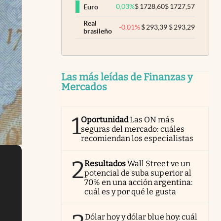
0,03
%
$
1728,60
$
1727,57
Euro
Real
-0,01
%
$
293,39
$
293,29
brasileño
Las más leídas de Finanzas y
Mercados
1
Oportunidad
Las ON más
seguras del mercado: cuáles
recomiendan los especialistas
2
Resultados
Wall Street ve un
potencial de suba superior al
70% en una acción argentina:
cuál es y por qué le gusta
Dólar hoy y dólar blue hoy: cuál