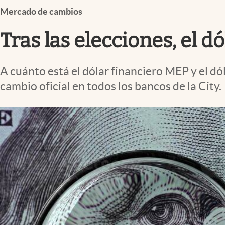
Infotechnology
Mercado de cambios
Clase
Tras las elecciones, el d
Clima
Mundial 2026
A cuánto está el dólar financiero MEP y el dó
Eventos Corporativos
cambio oficial en todos los bancos de la City.
El Cronista Studio
Mediakit
abre en nueva pestaña