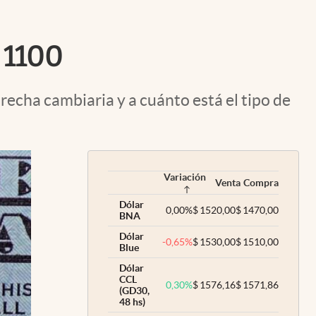
Uruguay
$ 1100
recha cambiaria y a cuánto está el tipo de
Variación
Venta
Compra
Dólar
0,00
%
$
1520,00
$
1470,00
BNA
Dólar
-0,65
%
$
1530,00
$
1510,00
Blue
Dólar
CCL
0,30
%
$
1576,16
$
1571,86
(GD30,
48 hs)