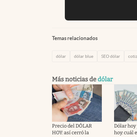
Temas relacionados
dólar
dólar blue
SEO dólar
coti
Más noticias de
dólar
Precio del DÓLAR
Dólar hoy 
HOY: así cerró la
hoy: cuál e