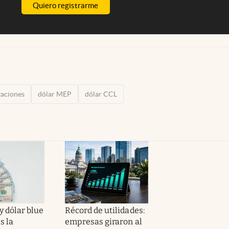
Quiero registrarme
zaciones
dólar MEP
dólar CCL
y dólar blue
Récord de utilidades:
s la
empresas giraron al