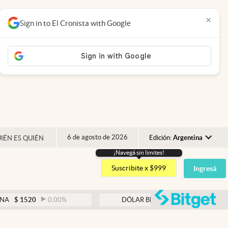
×
Sign in to El Cronista with Google
6 de agosto de 2026
Edición:
Argentina
IÉN ES QUIÉN
¡Navegá sin limites!
Argentina
Suscribite x $999
Ingresá
España
México
abre
0.00
%
DÓLAR BLUE
$
1530
-0.65
%
USA
Colombia