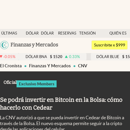
Últimas noticias
ÚLTIMAS
DÓLAR
DÓLAR
RESERVAS
TENSIÓN
QUIÉN ES
Dólar
NOTICIAS
BLUE
BCRA
GEOPOLÍTICA
QUIÉN
Argentina
Finanzas y Mercados
Members
Suscribite x $999
España
Economía y Política
DÓLAR BNA
$
1520
0.33
%
DÓLAR BLUE
$
1540
-0.3
México
El Cronista
Finanzas Y Mercados
CNV
Finanzas y Mercados
USA
Mercados Online
Colombia
Oficial
Exclusivo Members
Uruguay
Negocios
Se podrá invertir en Bitcoin en la Bolsa: cómo
Columnistas
hacerlo con Cedear
Otras secciones
La CNV autorizó a que se pueda invertir en Cedear de Bitcoin a
Apertura
través de la Bolsa. El nuevo esquema permite seguir a la cripto
desde las aplicaciones del celular.