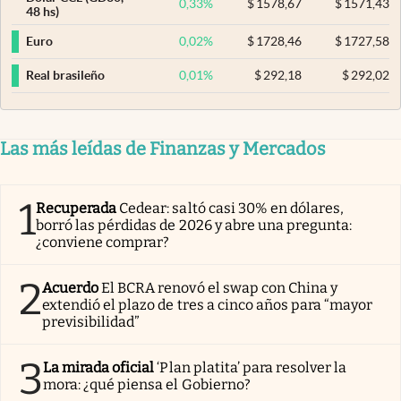
0,33
%
$
1578,67
$
1571,43
48 hs)
0,02
%
$
1728,46
$
1727,58
Euro
0,01
%
$
292,18
$
292,02
Real brasileño
Las más leídas de Finanzas y Mercados
1
Recuperada
Cedear: saltó casi 30% en dólares,
borró las pérdidas de 2026 y abre una pregunta:
¿conviene comprar?
2
Acuerdo
El BCRA renovó el swap con China y
extendió el plazo de tres a cinco años para “mayor
previsibilidad”
3
La mirada oficial
‘Plan platita’ para resolver la
mora: ¿qué piensa el Gobierno?