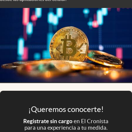
Infotechnology
Clase
Clima
Mundial 2026
Eventos Corporativos
El Cronista Studio
Mediakit
abre en nueva pestaña
Argentina
¡Queremos conocerte!
Registrate sin cargo
en El Cronista
para una experiencia a tu medida.