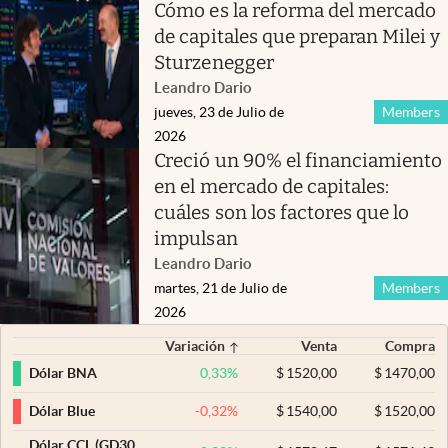
Cómo es la reforma del mercado
de capitales que preparan Milei y
Sturzenegger
Leandro Dario
jueves, 23 de Julio de
Members
2026
Creció un 90% el financiamiento
en el mercado de capitales:
cuáles son los factores que lo
impulsan
Leandro Dario
martes, 21 de Julio de
Members
2026
Variación
Venta
Compra
0,33
%
$
1520,00
$
1470,00
Dólar BNA
-0,32
%
$
1540,00
$
1520,00
Dólar Blue
Dólar CCL (GD30,