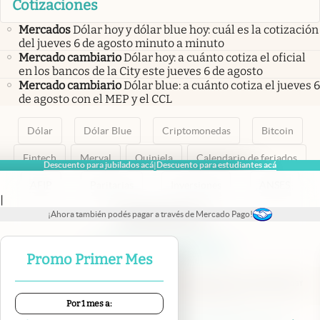
Cotizaciones
Mercados
Dólar hoy y dólar blue hoy: cuál es la cotización
del jueves 6 de agosto minuto a minuto
Mercado cambiario
Dólar hoy: a cuánto cotiza el oficial
en los bancos de la City este jueves 6 de agosto
Mercado cambiario
Dólar blue: a cuánto cotiza el jueves 6
de agosto con el MEP y el CCL
Dólar
Dólar Blue
Criptomonedas
Bitcoin
Fintech
Merval
Quiniela
Calendario de feriados
Descuento para jubilados acá
Descuento para estudiantes acá
|
AFIP
Paritarias
Inversiones
ANSES
|
¡Ahora también podés pagar a través de Mercado Pago!
abre en nueva pestaña
abre en nueva pestaña
abre en nueva pestaña
abre en nueva pestaña
abre en nueva pestaña
Promo Primer Mes
Por 1 mes a:
Contacto
Canales de WhatsApp
Suscribite
Quiénes Somos