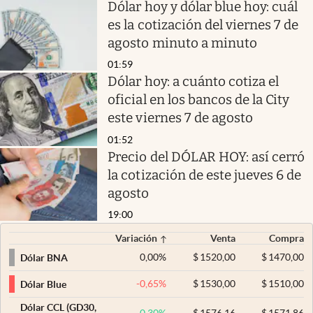
Dólar hoy y dólar blue hoy: cuál
es la cotización del viernes 7 de
agosto minuto a minuto
01:59
Dólar hoy: a cuánto cotiza el
oficial en los bancos de la City
este viernes 7 de agosto
01:52
Precio del DÓLAR HOY: así cerró
la cotización de este jueves 6 de
agosto
19:00
Variación
Venta
Compra
0,00
%
$
1520,00
$
1470,00
Dólar BNA
-0,65
%
$
1530,00
$
1510,00
Dólar Blue
Dólar CCL (GD30,
0,30
%
$
1576,16
$
1571,86