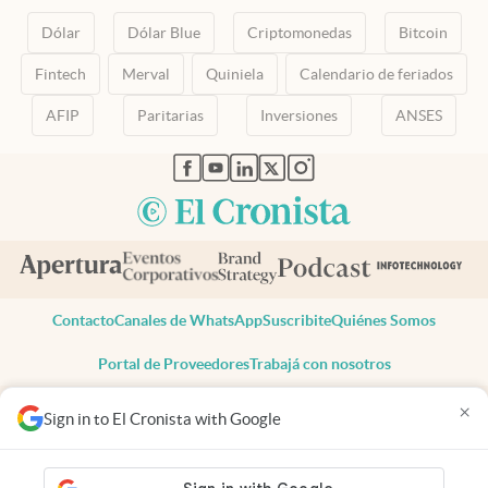
Dólar
Dólar Blue
Criptomonedas
Bitcoin
Fintech
Merval
Quiniela
Calendario de feriados
AFIP
Paritarias
Inversiones
ANSES
abre en nueva pestaña
abre en nueva pestaña
abre en nueva pestaña
abre en nueva pestaña
abre en nueva pestaña
Contacto
Canales de WhatsApp
Suscribite
Quiénes Somos
Portal de Proveedores
Trabajá con nosotros
Copyright 2025 cronista.com
×
Sign in to El Cronista with Google
Todos los derechos reservados
Términos y condiciones
Privacidad