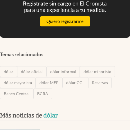
Registrate sin cargo
en El Cronista
para una experiencia a tu medida.
Quiero registrarme
Temas relacionados
dólar
dólar oficial
dólar informal
dólar minorista
dólar mayorista
dólar MEP
dólar CCL
Reservas
Banco Central
BCRA
Más noticias de
dólar