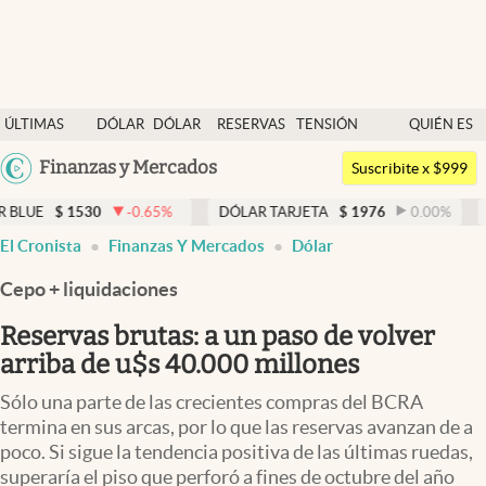
Últimas noticias
ÚLTIMAS
DÓLAR
DÓLAR
RESERVAS
TENSIÓN
QUIÉN ES
Dólar
NOTICIAS
BLUE
BCRA
GEOPOLÍTICA
QUIÉN
Argentina
Finanzas y Mercados
Members
Suscribite x $999
España
Economía y Política
1530
-0.65
%
DÓLAR TARJETA
$
1976
0.00
%
DÓLAR M
México
El Cronista
Finanzas Y Mercados
Dólar
Finanzas y Mercados
USA
Cepo + liquidaciones
Mercados Online
Colombia
Uruguay
Reservas brutas: a un paso de volver
Negocios
arriba de u$s 40.000 millones
Columnistas
Sólo una parte de las crecientes compras del BCRA
Otras secciones
termina en sus arcas, por lo que las reservas avanzan de a
poco. Si sigue la tendencia positiva de las últimas ruedas,
Apertura
superaría el piso que perforó a fines de octubre del año