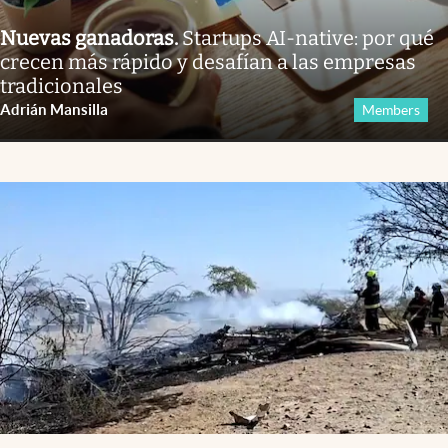
Nuevas ganadoras
.
Startups AI-native: por qué
crecen más rápido y desafían a las empresas
tradicionales
Adrián Mansilla
Members