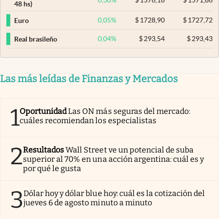
48 hs)
0,05
%
$
1728,90
$
1727,72
Euro
0,04
%
$
293,54
$
293,43
Real brasileño
Las más leídas de Finanzas y Mercados
1
Oportunidad
Las ON más seguras del mercado:
cuáles recomiendan los especialistas
2
Resultados
Wall Street ve un potencial de suba
superior al 70% en una acción argentina: cuál es y
por qué le gusta
3
Dólar hoy y dólar blue hoy: cuál es la cotización del
jueves 6 de agosto minuto a minuto