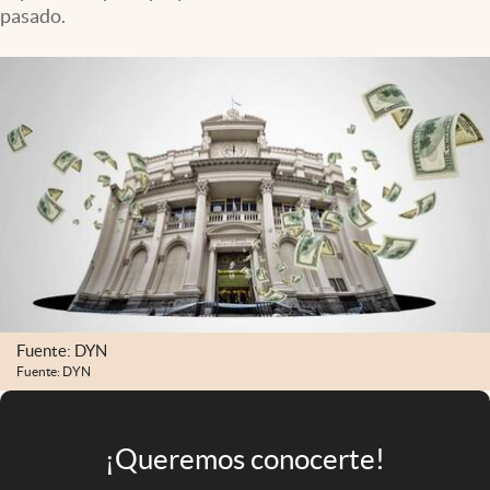
Infotechnology
pasado.
Clase
Clima
Mundial 2026
Eventos Corporativos
El Cronista Studio
Mediakit
abre en nueva pestaña
Argentina
Fuente: DYN
Fuente: DYN
¡Queremos conocerte!