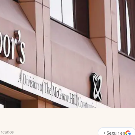
ercados
+
Seguir
en