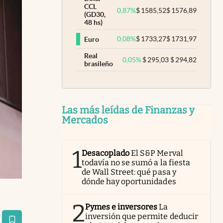
CCL
0,87
%
$
1585,52
$
1576,89
(GD30,
48 hs)
0,08
%
$
1733,27
$
1731,97
Euro
Real
0,05
%
$
295,03
$
294,82
brasileño
Las más leídas de Finanzas y
Mercados
1
Desacoplado
El S&P Merval
todavía no se sumó a la fiesta
de Wall Street: qué pasa y
dónde hay oportunidades
2
Pymes e inversores
La
inversión que permite deducir