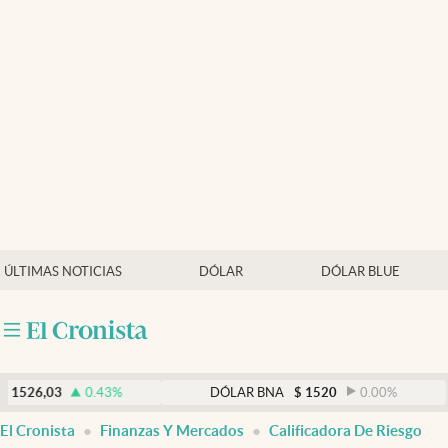
Últimas noticias
Dólar
Members
Economía y Política
Finanzas y Mercados
Mercados Online
ÚLTIMAS NOTICIAS
DÓLAR
DÓLAR BLUE
Negocios
Columnistas
Otras secciones
03
0.43
%
DÓLAR BNA
$
1520
0.00
%
Apertura
El Cronista
Finanzas Y Mercados
Calificadora De Riesgo