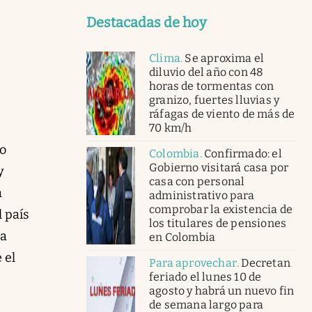
Destacadas de hoy
Clima
.
Se aproxima el
diluvio del año con 48
horas de tormentas con
granizo, fuertes lluvias y
ráfagas de viento de más de
70 km/h
zo
Colombia
.
Confirmado: el
Gobierno visitará casa por
y
casa con personal
a
administrativo para
comprobar la existencia de
l país
los titulares de pensiones
da
en Colombia
 el
Para aprovechar
.
Decretan
feriado el lunes 10 de
agosto y habrá un nuevo fin
de semana largo para