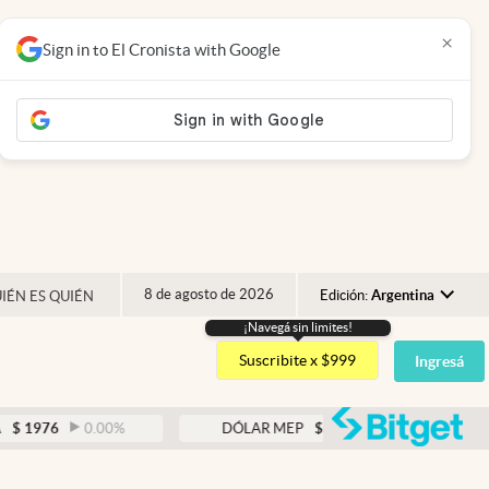
×
Sign in to El Cronista with Google
8 de agosto de 2026
Edición:
Argentina
IÉN ES QUIÉN
¡Navegá sin limites!
Argentina
Suscribite x $999
Ingresá
España
México
abre
0.00
%
DÓLAR MEP
$
1526,03
0.43
%
USA
Colombia