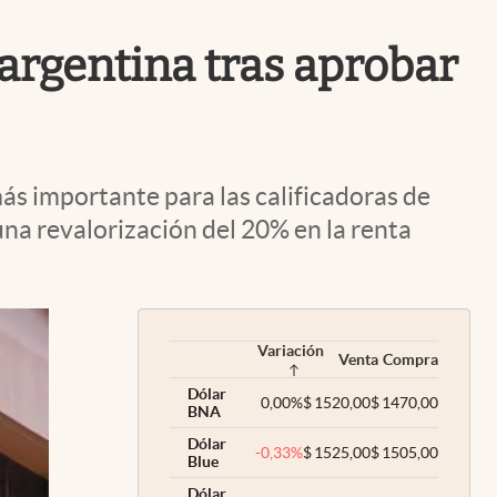
Uruguay
 argentina tras aprobar
más importante para las calificadoras de
una revalorización del 20% en la renta
Variación
Venta
Compra
Dólar
0,00
%
$
1520,00
$
1470,00
BNA
Dólar
-0,33
%
$
1525,00
$
1505,00
Blue
Dólar