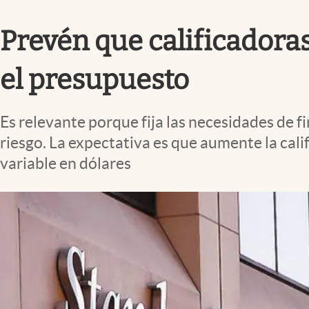
Infotechnology
Prevén que calificadoras
Clase
Clima
el presupuesto
Mundial 2026
Eventos Corporativos
Es relevante porque fija las necesidades de f
El Cronista Studio
riesgo. La expectativa es que aumente la cali
variable en dólares
Mediakit
abre en nueva pestaña