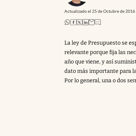
Actualizado el
25 de Octubre de 2016
abre en nueva pestaña
abre en nueva pestaña
abre en nueva pestaña
abre en nueva pestaña
La ley de Presupuesto se es
relevante porque fija las n
año que viene, y así suminist
dato más importante para las
Por lo general, una o dos s