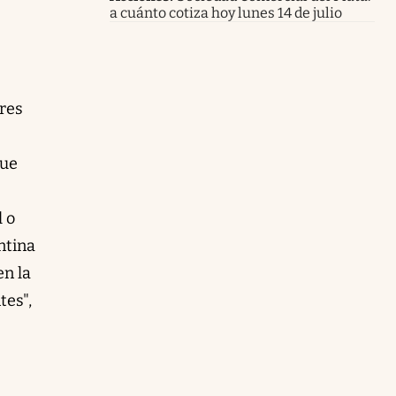
a cuánto cotiza hoy lunes 14 de julio
ares
que
l o
ntina
en la
tes",