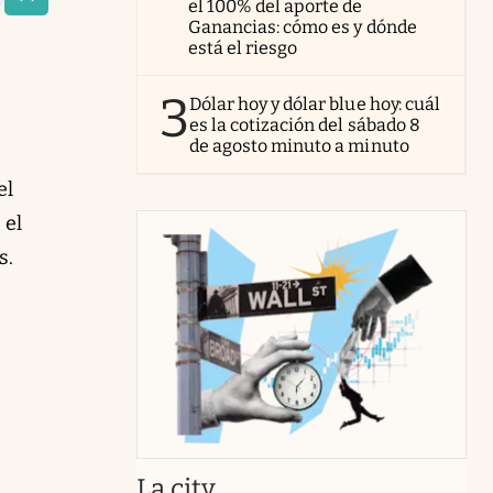
estaña
el 100% del aporte de
Ganancias: cómo es y dónde
está el riesgo
3
Dólar hoy y dólar blue hoy: cuál
es la cotización del sábado 8
de agosto minuto a minuto
el
 el
s.
abre en nueva pestaña
La city