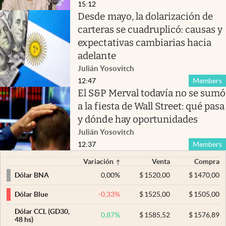
15:12
Desde mayo, la dolarización de
carteras se cuadruplicó: causas y
expectativas cambiarias hacia
adelante
Julián Yosovitch
12:47
Members
El S&P Merval todavía no se sumó
a la fiesta de Wall Street: qué pasa
y dónde hay oportunidades
Julián Yosovitch
12:37
Members
Variación
Venta
Compra
0,00
%
$
1520,00
$
1470,00
Dólar BNA
-0,33
%
$
1525,00
$
1505,00
Dólar Blue
Dólar CCL (GD30,
0,87
%
$
1585,52
$
1576,89
48 hs)