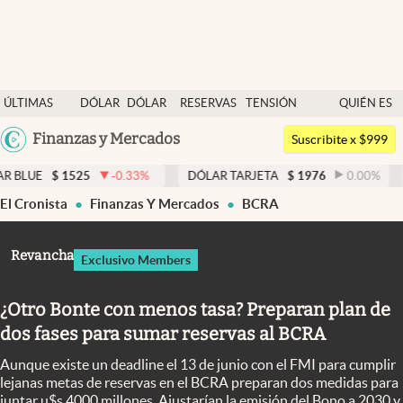
Últimas noticias
ÚLTIMAS
DÓLAR
DÓLAR
RESERVAS
TENSIÓN
QUIÉN ES
Dólar
NOTICIAS
BLUE
BCRA
GEOPOLÍTICA
QUIÉN
Argentina
Finanzas y Mercados
Members
Suscribite x $999
España
Economía y Política
1525
-0.33
%
DÓLAR TARJETA
$
1976
0.00
%
DÓLAR 
México
El Cronista
Finanzas Y Mercados
BCRA
Finanzas y Mercados
USA
Mercados Online
Colombia
Revancha
Exclusivo Members
Uruguay
Negocios
¿Otro Bonte con menos tasa? Preparan plan de
Columnistas
dos fases para sumar reservas al BCRA
Otras secciones
Aunque existe un deadline el 13 de junio con el FMI para cumplir
Apertura
lejanas metas de reservas en el BCRA preparan dos medidas para
juntar u$s 4000 millones. Ajustarían la emisión del Bono a 2030 y