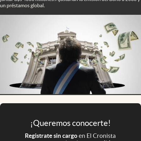
Infotechnology
un préstamos global.
Clase
Clima
Mundial 2026
Eventos Corporativos
El Cronista Studio
Mediakit
abre en nueva pestaña
Argentina
¡Queremos conocerte!
Registrate sin cargo
en El Cronista