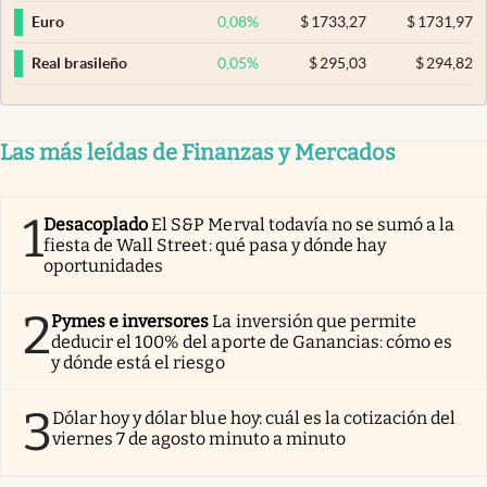
0,08
%
$
1733,27
$
1731,97
Euro
0,05
%
$
295,03
$
294,82
Real brasileño
Las más leídas de Finanzas y Mercados
1
Desacoplado
El S&P Merval todavía no se sumó a la
fiesta de Wall Street: qué pasa y dónde hay
oportunidades
2
Pymes e inversores
La inversión que permite
deducir el 100% del aporte de Ganancias: cómo es
y dónde está el riesgo
3
Dólar hoy y dólar blue hoy: cuál es la cotización del
viernes 7 de agosto minuto a minuto