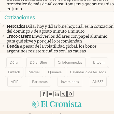
pronóstico de más de 40 consultoras tras quebrar su piso
en junio
Cotizaciones
Mercados
Dólar hoy y dólar blue hoy: cuál es la cotización
del domingo 9 de agosto minuto a minuto
Truco casero
Envolver los dólares con papel aluminio:
para qué sirve y por qué lo recomiendan
Deuda
A pesar de la volatilidad global, los bonos
argentinos resisten: cuáles son las causas
Dólar
Dólar Blue
Criptomonedas
Bitcoin
Fintech
Merval
Quiniela
Calendario de feriados
AFIP
Paritarias
Inversiones
ANSES
abre en nueva pestaña
abre en nueva pestaña
abre en nueva pestaña
abre en nueva pestaña
abre en nueva pestaña