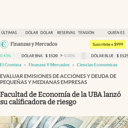
Últimas noticias
ÚLTIMAS
DÓLAR
DÓLAR
RESERVAS
TENSIÓN
QUIÉN ES
Dólar
NOTICIAS
BLUE
BCRA
GEOPOLÍTICA
QUIÉN
Argentina
Finanzas y Mercados
Members
Suscribite x $999
España
Economía y Política
DÓLAR BNA
$
1520
0.00
%
DÓLAR BLUE
$
1525
-0.33
%
México
El Cronista
Finanzas Y Mercados
Ciencias Economicas
Finanzas y Mercados
USA
EVALUAR EMISIONES DE ACCIONES Y DEUDA DE
Mercados Online
Colombia
PEQUEÑAS Y MEDIANAS EMPRESAS
Uruguay
Negocios
Facultad de Economía de la UBA lanzó
Columnistas
su calificadora de riesgo
Otras secciones
Apertura