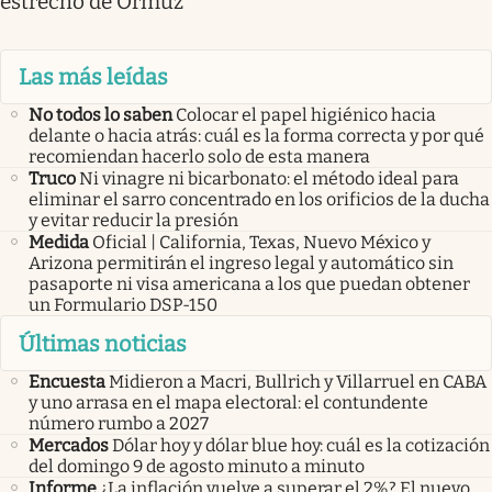
estrecho de Ormuz
Las más leídas
No todos lo saben
Colocar el papel higiénico hacia
delante o hacia atrás: cuál es la forma correcta y por qué
recomiendan hacerlo solo de esta manera
Truco
Ni vinagre ni bicarbonato: el método ideal para
eliminar el sarro concentrado en los orificios de la ducha
y evitar reducir la presión
Medida
Oficial | California, Texas, Nuevo México y
Arizona permitirán el ingreso legal y automático sin
pasaporte ni visa americana a los que puedan obtener
un Formulario DSP-150
Últimas noticias
Encuesta
Midieron a Macri, Bullrich y Villarruel en CABA
y uno arrasa en el mapa electoral: el contundente
número rumbo a 2027
Mercados
Dólar hoy y dólar blue hoy: cuál es la cotización
del domingo 9 de agosto minuto a minuto
Informe
¿La inflación vuelve a superar el 2%? El nuevo