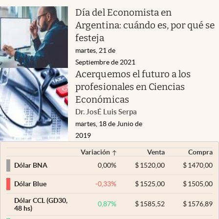
Día del Economista en
Argentina: cuándo es, por qué se
festeja
martes, 21 de
Septiembre de 2021
Acerquemos el futuro a los
profesionales en Ciencias
Económicas
Dr. JosÉ Luis Serpa
martes, 18 de Junio de
2019
Variación
Venta
Compra
0,00
%
$
1520,00
$
1470,00
Dólar BNA
-0,33
%
$
1525,00
$
1505,00
Dólar Blue
Dólar CCL (GD30,
0,87
%
$
1585,52
$
1576,89
48 hs)