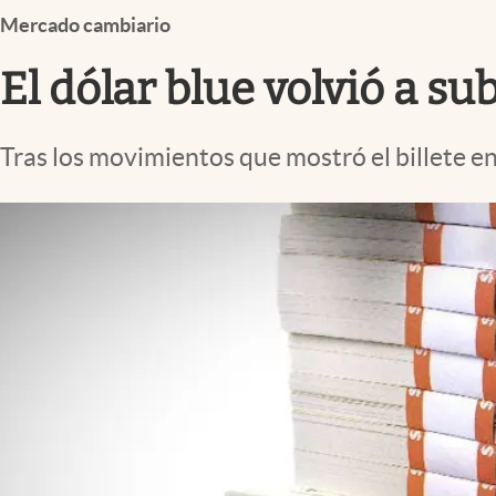
Infotechnology
Mercado cambiario
Clase
El dólar blue volvió a sub
Clima
Mundial 2026
Tras los movimientos que mostró el billete e
Eventos Corporativos
El Cronista Studio
Mediakit
abre en nueva pestaña