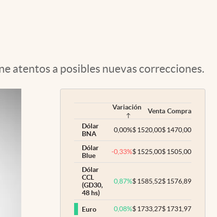
Uruguay
ene atentos a posibles nuevas correcciones.
Variación
Venta
Compra
Dólar
0,00
%
$
1520,00
$
1470,00
BNA
Dólar
-0,33
%
$
1525,00
$
1505,00
Blue
Dólar
CCL
0,87
%
$
1585,52
$
1576,89
(GD30,
48 hs)
0,08
%
$
1733,27
$
1731,97
Euro