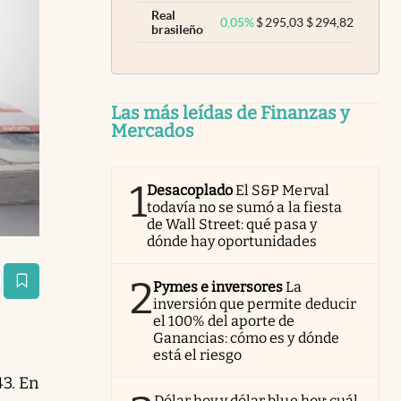
Real
0,05
%
$
295,03
$
294,82
brasileño
Las más leídas de Finanzas y
Mercados
1
Desacoplado
El S&P Merval
todavía no se sumó a la fiesta
de Wall Street: qué pasa y
dónde hay oportunidades
2
Pymes e inversores
La
estaña
inversión que permite deducir
el 100% del aporte de
Ganancias: cómo es y dónde
está el riesgo
43
. En
Dólar hoy y dólar blue hoy: cuál