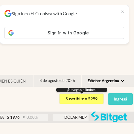
×
Sign in to El Cronista with Google
8 de agosto de 2026
Edición:
Argentina
IÉN ES QUIÉN
¡Navegá sin limites!
Argentina
Suscribite x $999
Ingresá
España
México
abre
76
0.00
%
DÓLAR MEP
$
1526,03
0.43
%
USA
Colombia