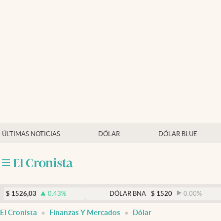
Últimas noticias
Dólar
Members
Economía y Política
Finanzas y Mercados
Mercados Online
ÚLTIMAS NOTICIAS
DÓLAR
DÓLAR BLUE
Negocios
Columnistas
Otras secciones
,03
0.43
%
DÓLAR BNA
$
1520
0.00
%
Apertura
El Cronista
Finanzas Y Mercados
Dólar