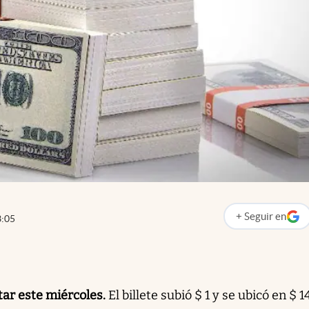
+
Seguir
en
3:05
abre en nueva p
tar este miércoles.
El billete
subió $ 1 y se ubicó en $ 1