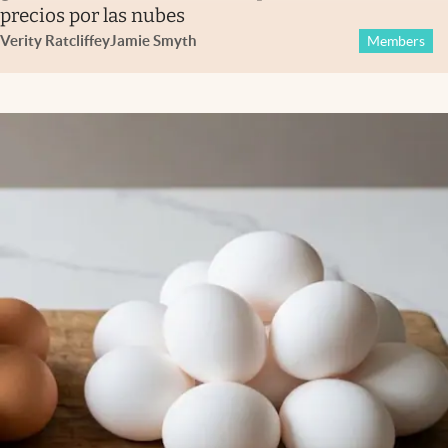
precios por las nubes
Verity Ratcliffe
y
Jamie Smyth
Members