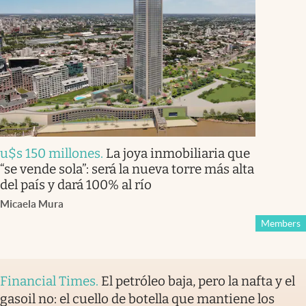
u$s 150 millones
.
La joya inmobiliaria que
“se vende sola”: será la nueva torre más alta
del país y dará 100% al río
Micaela Mura
Members
Financial Times
.
El petróleo baja, pero la nafta y el
gasoil no: el cuello de botella que mantiene los