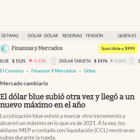
Últimas noticias
ÚLTIMAS
DÓLAR
DÓLAR
RESERVAS
TENSIÓN
QUIÉN ES
Dólar
NOTICIAS
BLUE
BCRA
GEOPOLÍTICA
QUIÉN
Argentina
Finanzas y Mercados
Members
Suscribite x $999
España
Economía y Política
-0.33
%
DÓLAR TARJETA
$
1976
0.00
%
DÓLAR MEP
México
El Cronista
Finanzas Y Mercados
Dólar
Finanzas y Mercados
USA
Mercado cambiario
Mercados Online
Colombia
Uruguay
El dólar blue subió otra vez y llegó a un
Negocios
nuevo máximo en el año
Columnistas
La cotización blue volvió a marcar otro incremento y
Otras secciones
alcanzó un máximo en lo que va de 2021. A la vez, los
dólares MEP y contado con liquidación (CCL) mostraron
Apertura
subas durante la rueda.