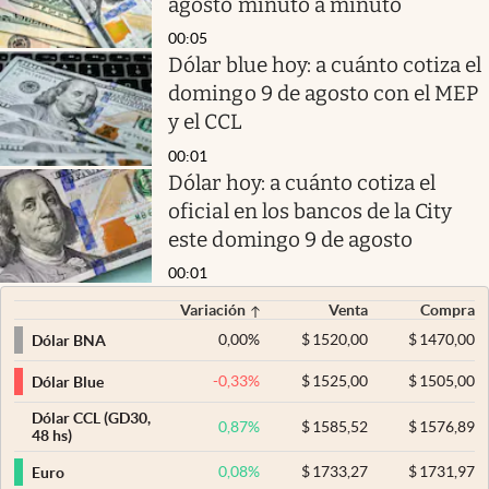
agosto minuto a minuto
00:05
Dólar blue hoy: a cuánto cotiza el
domingo 9 de agosto con el MEP
y el CCL
00:01
Dólar hoy: a cuánto cotiza el
oficial en los bancos de la City
este domingo 9 de agosto
00:01
Variación
Venta
Compra
0,00
%
$
1520,00
$
1470,00
Dólar BNA
-0,33
%
$
1525,00
$
1505,00
Dólar Blue
Dólar CCL (GD30,
0,87
%
$
1585,52
$
1576,89
48 hs)
0,08
%
$
1733,27
$
1731,97
Euro