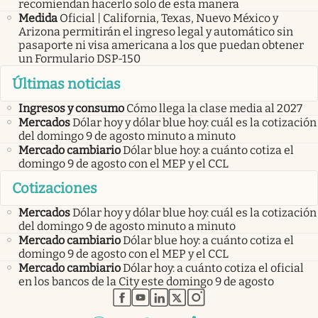
recomiendan hacerlo solo de esta manera
Medida
Oficial | California, Texas, Nuevo México y
Arizona permitirán el ingreso legal y automático sin
pasaporte ni visa americana a los que puedan obtener
un Formulario DSP-150
Últimas noticias
Ingresos y consumo
Cómo llega la clase media al 2027
Mercados
Dólar hoy y dólar blue hoy: cuál es la cotización
del domingo 9 de agosto minuto a minuto
Mercado cambiario
Dólar blue hoy: a cuánto cotiza el
domingo 9 de agosto con el MEP y el CCL
Cotizaciones
Mercados
Dólar hoy y dólar blue hoy: cuál es la cotización
del domingo 9 de agosto minuto a minuto
Mercado cambiario
Dólar blue hoy: a cuánto cotiza el
domingo 9 de agosto con el MEP y el CCL
Mercado cambiario
Dólar hoy: a cuánto cotiza el oficial
en los bancos de la City este domingo 9 de agosto
abre en nueva pestaña
abre en nueva pestaña
abre en nueva pestaña
abre en nueva pestaña
abre en nueva pestaña