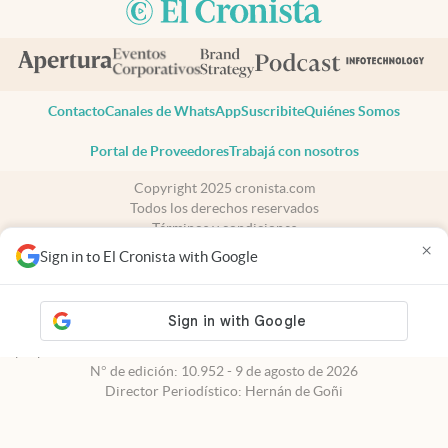
Contacto
Canales de WhatsApp
Suscribite
Quiénes Somos
Portal de Proveedores
Trabajá con nosotros
Copyright 2025 cronista.com
Todos los derechos reservados
Términos y condiciones
×
Privacidad
Sign in to El Cronista with Google
Consentimiento
Tel:
+54 11 7078-3270
cronista.com
es propiedad de El Cronista Comercial S.A Registro de
propiedad intelectual: 56576959
N° de edición: 10.952 - 9 de agosto de 2026
Director Periodístico: Hernán de Goñi