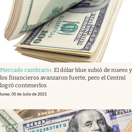
Infotechnology
Clase
Clima
Mundial 2026
Eventos Corporativos
El Cronista Studio
Mercado cambiario
.
El dólar blue subió de nuevo y
Mediakit
los financieros avanzaron fuerte, pero el Central
abre en nueva pestaña
logró contenerlos
Argentina
lunes, 05 de Julio de 2021