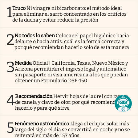
1
Truco
Ni vinagre ni bicarbonato: el método ideal
para eliminar el sarro concentrado en los orificios
de la ducha y evitar reducir la presión
2
No todos lo saben
Colocar el papel higiénico hacia
delante o hacia atrás: cuál es la forma correcta y
por qué recomiendan hacerlo solo de esta manera
3
Medida
Oficial | California, Texas, Nuevo México y
Arizona permitirán el ingreso legal y automático
sin pasaporte ni visa americana a los que puedan
obtener un Formulario DSP-150
4
Recomendación
Hervir hojas de laurel con ramas
de canela y clavo de olor: por qué recomiendan
hacerlo y para qué sirve
5
Fenómeno astronómico
Llega el eclipse solar más
largo del siglo: el día se convertirá en noche y no se
reiterará en más de 157 años