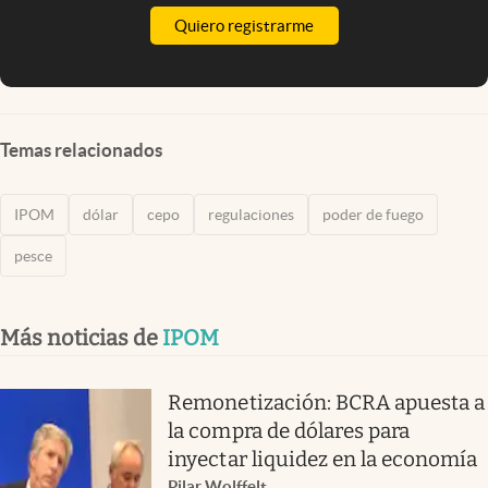
Quiero registrarme
Temas relacionados
IPOM
dólar
cepo
regulaciones
poder de fuego
pesce
Más noticias de
IPOM
Remonetización: BCRA apuesta a
la compra de dólares para
inyectar liquidez en la economía
Pilar Wolffelt