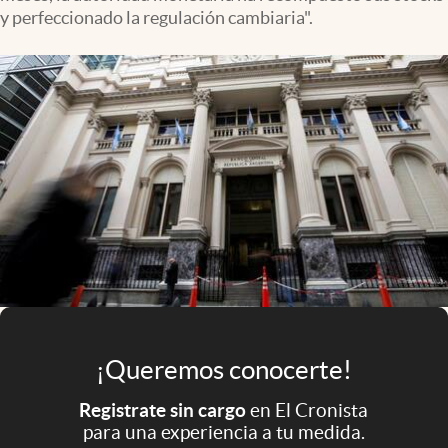
Infotechnology
y perfeccionado la regulación cambiaria".
Clase
Clima
Mundial 2026
Eventos Corporativos
El Cronista Studio
Mediakit
abre en nueva pestaña
Argentina
¡Queremos conocerte!
Registrate sin cargo
en El Cronista
para una experiencia a tu medida.