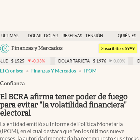
Últimas noticias
ÚLTIMAS
DÓLAR
DÓLAR
RESERVAS
TENSIÓN
QUIÉN ES
Dólar
NOTICIAS
BLUE
BCRA
GEOPOLÍTICA
QUIÉN
Argentina
Finanzas y Mercados
Members
Suscribite x $999
España
Economía y Política
25
-0.33
%
DÓLAR TARJETA
$
1976
0.00
%
DÓLAR MEP
México
El Cronista
Finanzas Y Mercados
IPOM
Finanzas y Mercados
USA
Confianza
Mercados Online
Colombia
Uruguay
El BCRA afirma tener poder de fuego
Negocios
para evitar "la volatilidad financiera"
Columnistas
electoral
Otras secciones
La entidad emitió su Informe de Política Monetaria
(IPOM), en el cual destaca que "en los últimos nueve
Apertura
meses, la autoridad monetaria ha recompuesto sus stocks