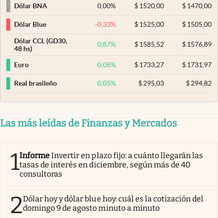
0,00
%
$
1520,00
$
1470,00
Dólar BNA
-0,33
%
$
1525,00
$
1505,00
Dólar Blue
Dólar CCL (GD30,
0,87
%
$
1585,52
$
1576,89
48 hs)
0,08
%
$
1733,27
$
1731,97
Euro
0,05
%
$
295,03
$
294,82
Real brasileño
Las más leídas de Finanzas y Mercados
1
Informe
Invertir en plazo fijo: a cuánto llegarán las
tasas de interés en diciembre, según más de 40
consultoras
2
Dólar hoy y dólar blue hoy: cuál es la cotización del
domingo 9 de agosto minuto a minuto