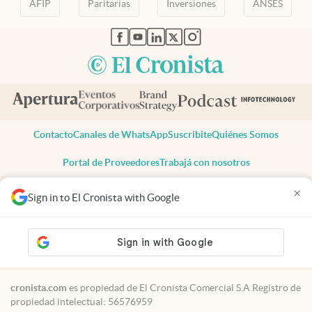
AFIP
Paritarias
Inversiones
ANSES
abre en nueva pestaña
abre en nueva pestaña
abre en nueva pestaña
abre en nueva pestaña
abre en nueva pestaña
Contacto
Canales de WhatsApp
Suscribite
Quiénes Somos
Portal de Proveedores
Trabajá con nosotros
Copyright 2025 cronista.com
×
Sign in to El Cronista with Google
Todos los derechos reservados
Términos y condiciones
Privacidad
Consentimiento
Tel:
+54 11 7078-3270
cronista.com
es propiedad de El Cronista Comercial S.A Registro de
propiedad intelectual: 56576959