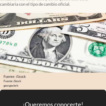
Infotechnology
cambiaria con el tipo de cambio oficial.
Clase
Clima
Mundial 2026
Eventos Corporativos
El Cronista Studio
Mediakit
abre en nueva pestaña
Argentina
Fuente: iStock
Fuente: iStock
georgeclerk
¡Queremos conocerte!