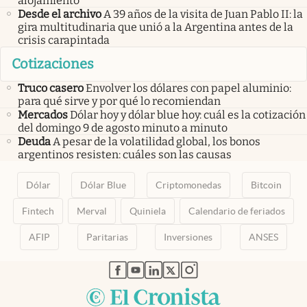
alojamiento
Desde el archivo
A 39 años de la visita de Juan Pablo II: la
gira multitudinaria que unió a la Argentina antes de la
crisis carapintada
Cotizaciones
Truco casero
Envolver los dólares con papel aluminio:
para qué sirve y por qué lo recomiendan
Mercados
Dólar hoy y dólar blue hoy: cuál es la cotización
del domingo 9 de agosto minuto a minuto
Deuda
A pesar de la volatilidad global, los bonos
argentinos resisten: cuáles son las causas
Dólar
Dólar Blue
Criptomonedas
Bitcoin
Fintech
Merval
Quiniela
Calendario de feriados
AFIP
Paritarias
Inversiones
ANSES
abre en nueva pestaña
abre en nueva pestaña
abre en nueva pestaña
abre en nueva pestaña
abre en nueva pestaña