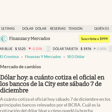
Últimas noticias
ÚLTIMAS
DÓLAR
DÓLAR
RESERVAS
TENSIÓN
QUIÉN ES
Dólar
NOTICIAS
BLUE
BCRA
GEOPOLÍTICA
QUIÉN
Argentina
Finanzas y Mercados
Members
Suscribite x $999
España
Economía y Política
1525
-0.33
%
DÓLAR TARJETA
$
1976
0.00
%
DÓLAR M
México
El Cronista
Finanzas Y Mercados
SEO Dólar
Finanzas y Mercados
USA
Mercado de cambios
Mercados Online
Colombia
Uruguay
Dólar hoy: a cuánto cotiza el oficial en
Negocios
los bancos de la City este sábado 7 de
Columnistas
diciembre
Otras secciones
A cuánto cotiza el oficial hoy sábado 7 de diciembre en los
principales bancos relevados por el BCRA. Cuál es la
Apertura
cotización del dólar blue y cómo quedó la brecha