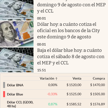
domingo 9 de agosto con el MEP
y el CCL
00:01
Dólar hoy: a cuánto cotiza el
oficial en los bancos de la City
este domingo 9 de agosto
00:01
Baja el dólar blue hoy: a cuánto
cotiza el sábado 8 de agosto con
el MEP y el CCL
15:51
Variación
Venta
Compra
0,00
%
$
1520,00
$
1470,00
Dólar BNA
-0,33
%
$
1525,00
$
1505,00
Dólar Blue
Dólar CCL (GD30,
0,87
%
$
1585,52
$
1576,89
48 hs)