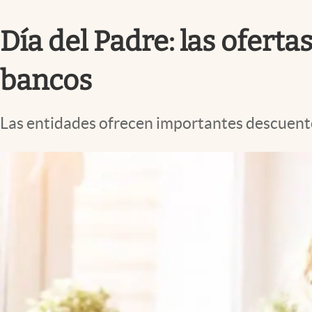
Infotechnology
Día del Padre: las ofert
Clase
Clima
bancos
Mundial 2026
Eventos Corporativos
Las entidades ofrecen importantes descuentos
El Cronista Studio
Mediakit
abre en nueva pestaña