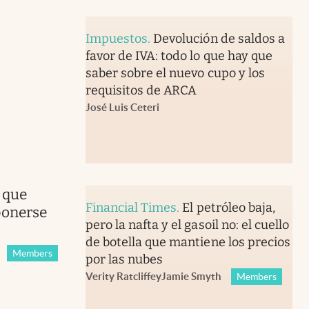
Impuestos
.
Devolución de saldos a
favor de IVA: todo lo que hay que
saber sobre el nuevo cupo y los
requisitos de ARCA
José Luis Ceteri
 que
Financial Times
.
El petróleo baja,
ponerse
pero la nafta y el gasoil no: el cuello
de botella que mantiene los precios
Members
por las nubes
Verity Ratcliffe
y
Jamie Smyth
Members