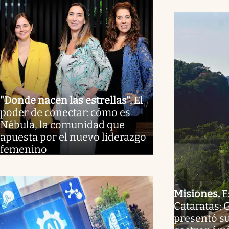
"Donde nacen las estrellas"
.
El
poder de conectar: cómo es
Nébula, la comunidad que
apuesta por el nuevo liderazgo
femenino
Misiones
.
E
Cataratas: 
presentó s