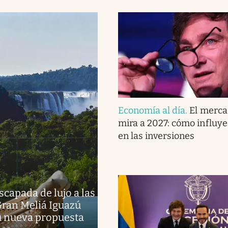
Economía al día
.
El merca
mira a 2027: cómo influye 
en las inversiones
scapada de lujo a las
Gran Meliá Iguazú
u nueva propuesta