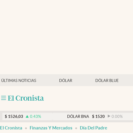
Últimas noticias
Dólar
Members
Economía y Política
Finanzas y Mercados
Mercados Online
ÚLTIMAS NOTICIAS
DÓLAR
DÓLAR BLUE
Negocios
Columnistas
Otras secciones
3
0.43
%
DÓLAR BNA
$
1520
0.00
%
Apertura
El Cronista
Finanzas Y Mercados
Día Del Padre