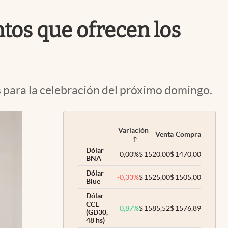
Uruguay
ntos que ofrecen los
s para la celebración del próximo domingo.
Variación
Venta
Compra
Dólar
0,00
%
$
1520,00
$
1470,00
BNA
Dólar
-0,33
%
$
1525,00
$
1505,00
Blue
Dólar
CCL
0,87
%
$
1585,52
$
1576,89
(GD30,
48 hs)