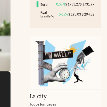
0,08
%
$
1733,27
$
1731,97
Euro
Real
0,05
%
$
295,03
$
294,82
brasileño
abre en nueva pestaña
La city
Todos los jueves