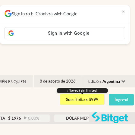
×
Sign in to El Cronista with Google
8 de agosto de 2026
Edición:
Argentina
IÉN ES QUIÉN
¡Navegá sin limites!
Argentina
Suscribite x $999
Ingresá
España
México
abre
0.00
%
DÓLAR MEP
$
1526,03
0.43
%
USA
Colombia