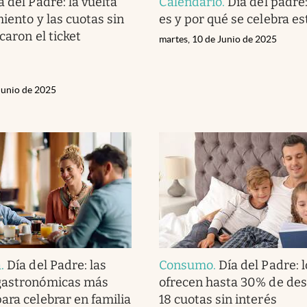
a del Padre: la vuelta
Calendario
.
Día del padre
iento y las cuotas sin
es y por qué se celebra es
caron el ticket
martes, 10 de Junio de 2025
Junio de 2025
a
.
Día del Padre: las
Consumo
.
Día del Padre: 
gastronómicas más
ofrecen hasta 30% de des
ara celebrar en familia
18 cuotas sin interés