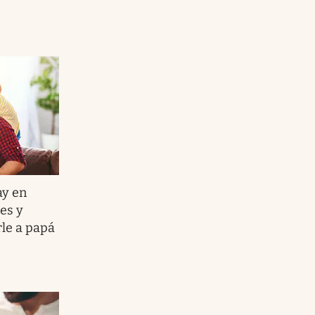
ay en
es y
rle a papá