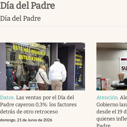
Día del Padre
Infotechnology
Clase
Día del Padre
Clima
Mundial 2026
Eventos Corporativos
El Cronista Studio
Mediakit
abre en nueva pestaña
Datos
.
Las ventas por el Día del
Atención
.
Al
Padre cayeron 0,3%: los factores
Gobierno lan
detrás de otro retroceso
desde el 19 d
quienes infle
domingo, 21 de Junio de 2026
Padre