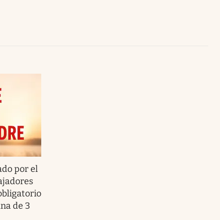
Uruguay
do por el
bajadores
bligatorio
na de 3