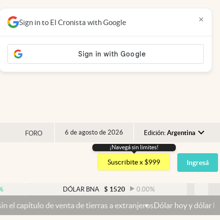
×
Sign in to El Cronista with Google
6 de agosto de 2026
Edición:
Argentina
FORO
¡Navegá sin limites!
Argentina
Suscribite x $999
Ingresá
España
México
DÓLAR BNA
$
1520
0.00
%
DÓLAR BLUE
USA
 de tierras a extranjeros
Dólar hoy y dólar blue hoy: cuál es la cot
Colombia