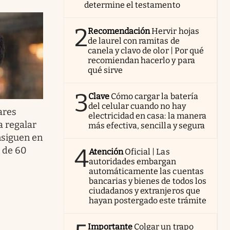
determine el testamento
2
Recomendación
Hervir hojas
de laurel con ramitas de
canela y clavo de olor | Por qué
recomiendan hacerlo y para
qué sirve
3
Clave
Cómo cargar la batería
del celular cuando no hay
ares
electricidad en casa: la manera
a regalar
más efectiva, sencilla y segura
nsiguen en
4
s de 60
Atención
Oficial | Las
autoridades embargan
automáticamente las cuentas
bancarias y bienes de todos los
ciudadanos y extranjeros que
hayan postergado este trámite
Importante
Colgar un trapo