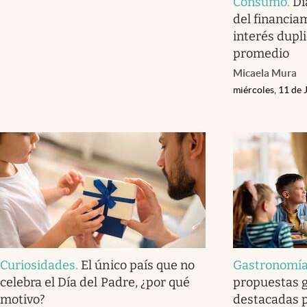
Consumo
.
Dí
del financiam
interés dupli
promedio
Micaela Mura
miércoles, 11 de 
Curiosidades
.
El único país que no
Gastronomí
celebra el Día del Padre, ¿por qué
propuestas 
motivo?
destacadas p