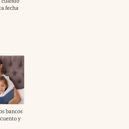
: cuándo
ta fecha
los bancos
cuento y