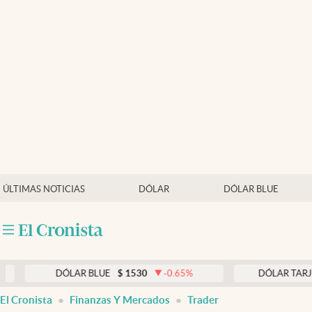
Últimas noticias
Dólar
Members
Economía y Política
Finanzas y Mercados
Mercados Online
ÚLTIMAS NOTICIAS
DÓLAR
DÓLAR BLUE
Negocios
Columnistas
Otras secciones
DÓLAR BLUE
$
1530
-0.65
%
DÓLAR TARJETA
$
197
Apertura
El Cronista
Finanzas Y Mercados
Trader