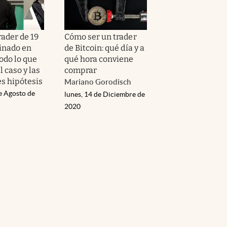
rader de 19
Cómo ser un trader
inado en
de Bitcoin: qué día y a
odo lo que
qué hora conviene
l caso y las
comprar
es hipótesis
Mariano Gorodisch
e Agosto de
lunes, 14 de Diciembre de
2020