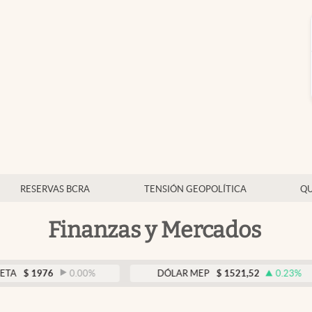
RESERVAS BCRA
TENSIÓN GEOPOLÍTICA
QU
Finanzas y Mercados
6
0.00
%
DÓLAR MEP
$
1521,52
0.23
%