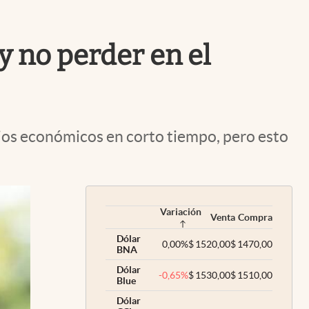
Uruguay
 y no perder en el
cios económicos en corto tiempo, pero esto
Variación
Venta
Compra
Dólar
0,00
%
$
1520,00
$
1470,00
BNA
Dólar
-0,65
%
$
1530,00
$
1510,00
Blue
Dólar