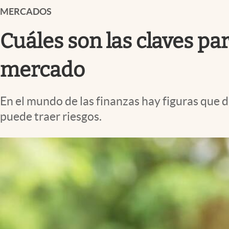
Infotechnology
MERCADOS
Clase
Cuáles son las claves pa
Clima
mercado
Mundial 2026
Eventos Corporativos
En el mundo de las finanzas hay figuras que
El Cronista Studio
puede traer riesgos.
Mediakit
abre en nueva pestaña