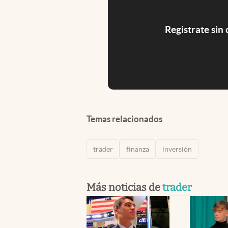
Registrate sin
Temas relacionados
trader
finanza
inversión
Más noticias de
trader