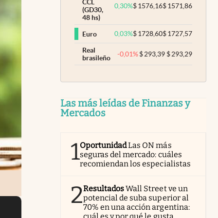
CCL
0,30
%
$
1576,16
$
1571,86
(GD30,
48 hs)
0,03
%
$
1728,60
$
1727,57
Euro
Real
-0,01
%
$
293,39
$
293,29
brasileño
Las más leídas de Finanzas y
Mercados
1
Oportunidad
Las ON más
seguras del mercado: cuáles
recomiendan los especialistas
2
Resultados
Wall Street ve un
potencial de suba superior al
70% en una acción argentina:
cuál es y por qué le gusta