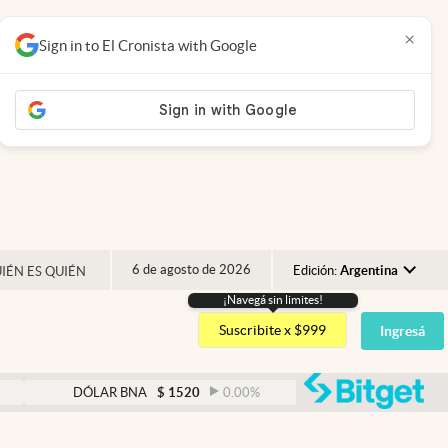
×
Sign in to El Cronista with Google
6 de agosto de 2026
Edición:
Argentina
IÉN ES QUIÉN
¡Navegá sin limites!
Argentina
Suscribite x $999
Ingresá
España
México
abre
DÓLAR BNA
$
1520
0.00
%
DÓLAR BLUE
$
1530
USA
Colombia