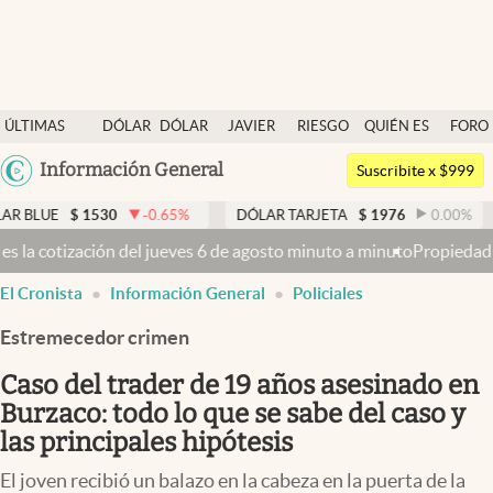
Últimas noticias
ÚLTIMAS
DÓLAR
DÓLAR
JAVIER
RIESGO
QUIÉN ES
FORO
Dólar
NOTICIAS
BLUE
MILEI
PAÍS
QUIÉN
Argentina
Información General
Members
Suscribite x $999
España
Economía y Política
530
-0.65
%
DÓLAR TARJETA
$
1976
0.00
%
DÓLAR M
México
s 6 de agosto minuto a minuto
Propiedad privada: mientras el Senado
Finanzas y Mercados
USA
El Cronista
Información General
Policiales
Mercados Online
Colombia
Uruguay
Estremecedor crimen
Negocios
Caso del trader de 19 años asesinado en
Columnistas
Burzaco: todo lo que se sabe del caso y
Otras secciones
las principales hipótesis
Apertura
El joven recibió un balazo en la cabeza en la puerta de la