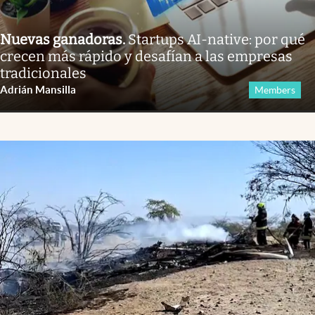
Nuevas ganadoras
.
Startups AI-native: por qué
crecen más rápido y desafían a las empresas
tradicionales
Adrián Mansilla
Members