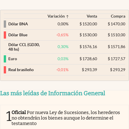
Variación
Venta
Compra
0,00
%
$
1520,00
$
1470,00
Dólar BNA
-0,65
%
$
1530,00
$
1510,00
Dólar Blue
Dólar CCL (GD30,
0,30
%
$
1576,16
$
1571,86
48 hs)
0,03
%
$
1728,60
$
1727,57
Euro
-0,01
%
$
293,39
$
293,29
Real brasileño
Las más leídas de Información General
1
Oficial
Por nueva Ley de Sucesiones, los herederos
no obtendrán los bienes aunque lo determine el
testamento