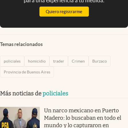
para una experiencia a tu medida.
Quiero registrarme
Temas relacionados
policiales
homicidio
trader
Crimen
Burzaco
Provincia de Buenos Aires
Más noticias de
policiales
Un narco mexicano en Puerto
Madero: lo buscaban en todo el
mundo y lo capturaron en