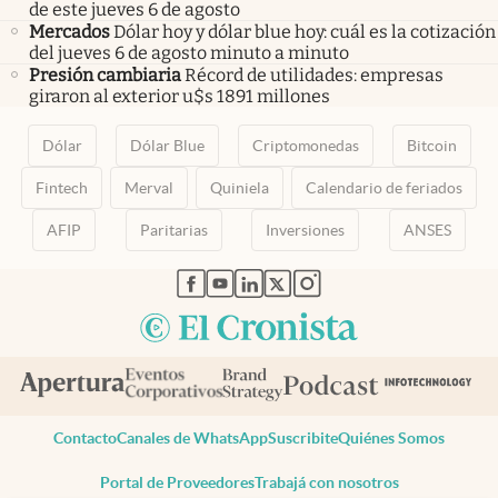
de este jueves 6 de agosto
Mercados
Dólar hoy y dólar blue hoy: cuál es la cotización
del jueves 6 de agosto minuto a minuto
Presión cambiaria
Récord de utilidades: empresas
giraron al exterior u$s 1891 millones
Dólar
Dólar Blue
Criptomonedas
Bitcoin
Fintech
Merval
Quiniela
Calendario de feriados
AFIP
Paritarias
Inversiones
ANSES
abre en nueva pestaña
abre en nueva pestaña
abre en nueva pestaña
abre en nueva pestaña
abre en nueva pestaña
Contacto
Canales de WhatsApp
Suscribite
Quiénes Somos
Portal de Proveedores
Trabajá con nosotros