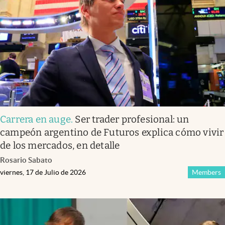
Infotechnology
Clase
Clima
Mundial 2026
Eventos Corporativos
El Cronista Studio
Carrera en auge
.
Ser trader profesional: un
Mediakit
campeón argentino de Futuros explica cómo vivir
abre en nueva pestaña
de los mercados, en detalle
Argentina
Rosario Sabato
viernes, 17 de Julio de 2026
Members