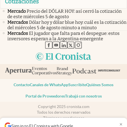
Cotizaciones
Mercado
Precio del DÓLAR HOY: así cerró la cotización
de este miércoles 5 de agosto
Mercados
Dólar hoy y dólar blue hoy: cuál es la cotización
del miércoles 5 de agosto minuto a minuto
Mercados
El jugador que falta para el despegue: estos
inversores esperan a la Argentina emergente
abre en nueva pestaña
abre en nueva pestaña
abre en nueva pestaña
abre en nueva pestaña
abre en nueva pestaña
Contacto
Canales de WhatsApp
Suscribite
Quiénes Somos
Portal de Proveedores
Trabajá con nosotros
Copyright 2025 cronista.com
Todos los derechos reservados
Términos y condiciones
×
Privacidad
Sign in to El Cronista with Google