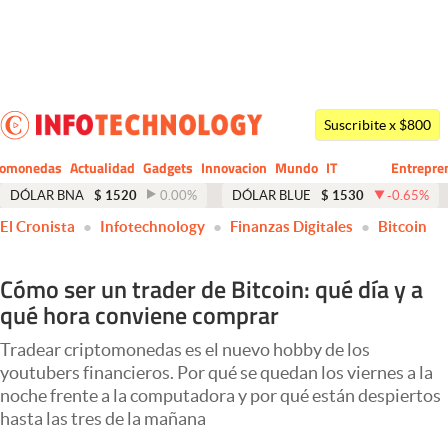
Últimas noticias
Dólar
Suscribite x $800
Members
tomonedas
Actualidad
Gadgets
Innovacion
Mundo
IT
Entrepre
CIO
Business
Economía y Política
DÓLAR BNA
$
1520
0.00
%
DÓLAR BLUE
$
1530
-0.65
%
El Cronista
Infotechnology
Finanzas Digitales
Bitcoin
Finanzas y Mercados
Mercados Online
Cómo ser un trader de Bitcoin: qué día y a
qué hora conviene comprar
Negocios
Columnistas
Tradear criptomonedas es el nuevo hobby de los
youtubers financieros. Por qué se quedan los viernes a la
Otras secciones
noche frente a la computadora y por qué están despiertos
hasta las tres de la mañana
Apertura