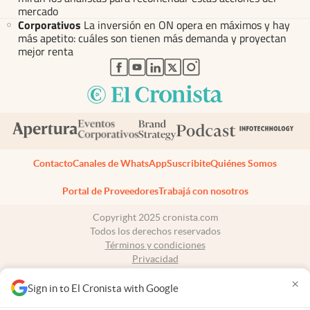
mercado
Corporativos
La inversión en ON opera en máximos y hay
más apetito: cuáles son tienen más demanda y proyectan
mejor renta
abre en nueva pestaña
abre en nueva pestaña
abre en nueva pestaña
abre en nueva pestaña
abre en nueva pestaña
Contacto
Canales de WhatsApp
Suscribite
Quiénes Somos
Portal de Proveedores
Trabajá con nosotros
Copyright 2025 cronista.com
Todos los derechos reservados
Términos y condiciones
Privacidad
Consentimiento
×
Tel:
+54 11 7078-3270
Sign in to El Cronista with Google