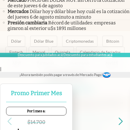
Mercado
Precio del DÓLAR HOY: así cerró la cotización
de este jueves 6 de agosto
Mercados
Dólar hoy y dólar blue hoy: cuál es la cotización
del jueves 6 de agosto minuto a minuto
Presión cambiaria
Récord de utilidades: empresas
giraron al exterior u$s 1891 millones
Dólar
Dólar Blue
Criptomonedas
Bitcoin
Fintech
Merval
Quiniela
Calendario de feriados
Descuento para jubilados acá
Descuento para estudiantes acá
|
AFIP
Paritarias
Inversiones
ANSES
|
¡Ahora también podés pagar a través de Mercado Pago!
abre en nueva pestaña
abre en nueva pestaña
abre en nueva pestaña
abre en nueva pestaña
abre en nueva pestaña
Promo Primer Mes
Por 1 mes a:
Contacto
Canales de WhatsApp
Suscribite
Quiénes Somos
$
14.700
Portal de Proveedores
Trabajá con nosotros