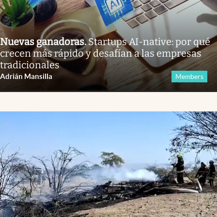
Nuevas ganadoras
.
Startups AI-native: por qué
crecen más rápido y desafían a las empresas
tradicionales
Adrián Mansilla
Members