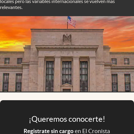
locales pero las variables internacionales se vuelven mas
Infotechnology
relevantes.
Clase
Clima
Mundial 2026
Eventos Corporativos
El Cronista Studio
Mediakit
abre en nueva pestaña
Argentina
¡Queremos conocerte!
Registrate sin cargo
en El Cronista