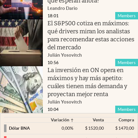
qué esperan ahora?
Leandro Dario
18:01
Members
El S&P500 cotiza en máximos:
qué drivers miran los analistas
para recomendar estas acciones
del mercado
Julián Yosovitch
10:56
Members
La inversión en ON opera en
máximos y hay más apetito:
cuáles tienen más demanda y
proyectan mejor renta
Julián Yosovitch
10:04
Members
Variación
Venta
Compra
0,00
%
$
1520,00
$
1470,00
Dólar BNA