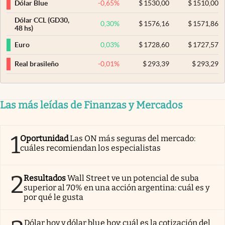
-0,65
%
$
1530,00
$
1510,00
Dólar Blue
Dólar CCL (GD30,
0,30
%
$
1576,16
$
1571,86
48 hs)
0,03
%
$
1728,60
$
1727,57
Euro
-0,01
%
$
293,39
$
293,29
Real brasileño
Las más leídas de Finanzas y Mercados
1
Oportunidad
Las ON más seguras del mercado:
cuáles recomiendan los especialistas
2
Resultados
Wall Street ve un potencial de suba
superior al 70% en una acción argentina: cuál es y
por qué le gusta
Dólar hoy y dólar blue hoy: cuál es la cotización del