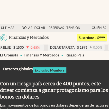
Últimas noticias
ÚLTIMAS
DÓLAR
DÓLAR
RESERVAS
TENSIÓN
QUIÉN ES
Dólar
NOTICIAS
BLUE
BCRA
GEOPOLÍTICA
QUIÉN
Argentina
Finanzas y Mercados
Members
Suscribite x $999
España
Economía y Política
530
-0.65
%
DÓLAR TARJETA
$
1976
0.00
%
DÓLAR ME
México
El Cronista
Finanzas Y Mercados
Riesgo País
Finanzas y Mercados
USA
Mercados Online
Colombia
Factores globales
Exclusivo Members
Uruguay
Negocios
Con un riesgo país cerca de 400 puntos, este
Columnistas
driver comienza a ganar protagonismo para los
Otras secciones
bonos en dólares
Apertura
Los movimientos de los bonos en dólares dependerán de factores