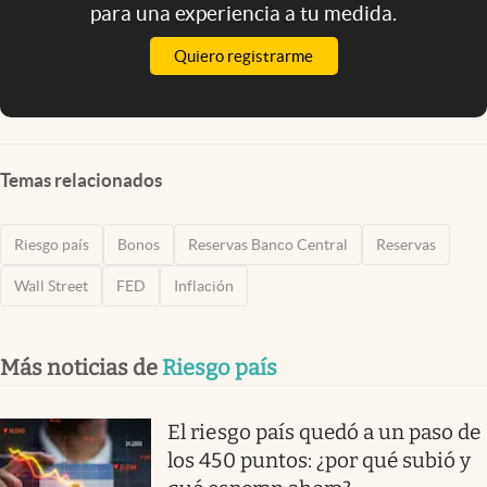
para una experiencia a tu medida.
Quiero registrarme
Temas relacionados
Riesgo país
Bonos
Reservas Banco Central
Reservas
Wall Street
FED
Inflación
Más noticias de
Riesgo país
El riesgo país quedó a un paso de
los 450 puntos: ¿por qué subió y