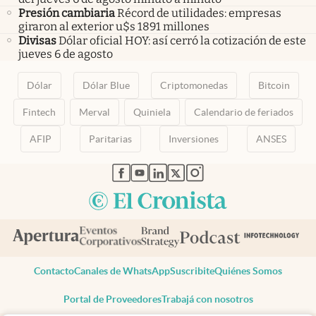
Presión cambiaria
Récord de utilidades: empresas
giraron al exterior u$s 1891 millones
Divisas
Dólar oficial HOY: así cerró la cotización de este
jueves 6 de agosto
Dólar
Dólar Blue
Criptomonedas
Bitcoin
Fintech
Merval
Quiniela
Calendario de feriados
AFIP
Paritarias
Inversiones
ANSES
abre en nueva pestaña
abre en nueva pestaña
abre en nueva pestaña
abre en nueva pestaña
abre en nueva pestaña
Contacto
Canales de WhatsApp
Suscribite
Quiénes Somos
Portal de Proveedores
Trabajá con nosotros