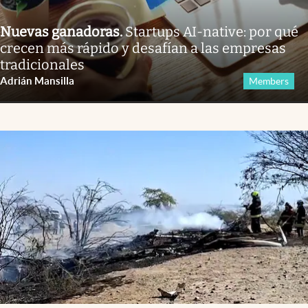
Nuevas ganadoras
.
Startups AI-native: por qué
crecen más rápido y desafían a las empresas
tradicionales
Adrián Mansilla
Members