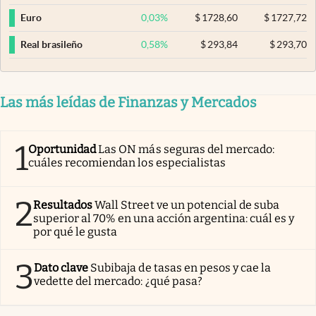
0,03
%
$
1728,60
$
1727,72
Euro
0,58
%
$
293,84
$
293,70
Real brasileño
Las más leídas de Finanzas y Mercados
1
Oportunidad
Las ON más seguras del mercado:
cuáles recomiendan los especialistas
2
Resultados
Wall Street ve un potencial de suba
superior al 70% en una acción argentina: cuál es y
por qué le gusta
3
Dato clave
Subibaja de tasas en pesos y cae la
vedette del mercado: ¿qué pasa?