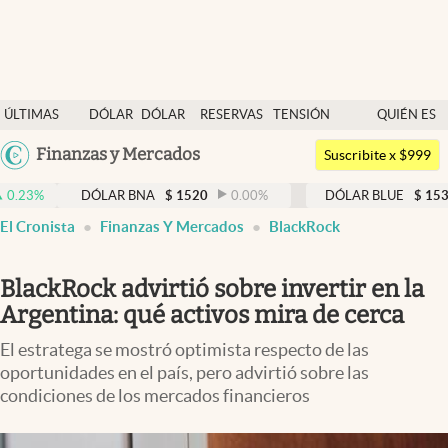
Últimas noticias
ÚLTIMAS
DÓLAR
DÓLAR
RESERVAS
TENSIÓN
QUIÉN ES
Dólar
NOTICIAS
BLUE
BCRA
GEOPOLÍTICA
QUIÉN
Argentina
Finanzas y Mercados
Members
Suscribite x $999
España
Economía y Política
DÓLAR BNA
$
1520
0.00
%
DÓLAR BLUE
$
1530
-0.65
México
El Cronista
Finanzas Y Mercados
BlackRock
Finanzas y Mercados
USA
Mercados Online
Colombia
BlackRock advirtió sobre invertir en la
Uruguay
Negocios
Argentina: qué activos mira de cerca
Columnistas
El estratega se mostró optimista respecto de las
oportunidades en el país, pero advirtió sobre las
Otras secciones
condiciones de los mercados financieros
Apertura