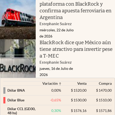
plataforma con BlackRock y
confirma apuesta ferroviaria en
Argentina
Estephanie Suárez
miércoles, 22 de Julio
de 2026
BlackRock dice que México aún
tiene atractivo para invertir pese
a T-MEC
Estephanie Suárez
jueves, 16 de Julio de
2026
Variación
Venta
Compra
0,00
%
$
1520,00
$
1470,00
Dólar BNA
-0,65
%
$
1530,00
$
1510,00
Dólar Blue
Dólar CCL (GD30,
0,30
%
$
1576,16
$
1571,86
48 hs)