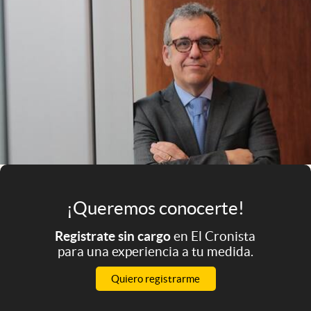
Infotechnology
Clase
Clima
Mundial 2026
Eventos Corporativos
El Cronista Studio
Mediakit
abre en nueva pestaña
¡Queremos conocerte!
Argentina
Registrate sin cargo
en El Cronista
para una experiencia a tu medida.
Quiero registrarme