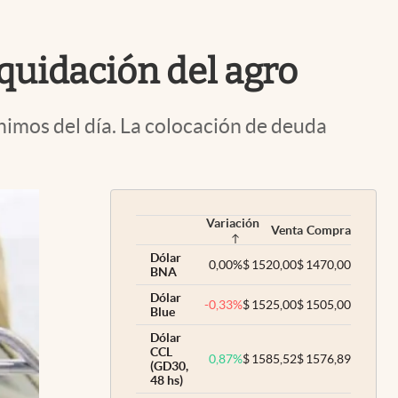
Uruguay
iquidación del agro
nimos del día. La colocación de deuda
Variación
Venta
Compra
Dólar
0,00
%
$
1520,00
$
1470,00
BNA
Dólar
-0,33
%
$
1525,00
$
1505,00
Blue
Dólar
CCL
0,87
%
$
1585,52
$
1576,89
(GD30,
48 hs)