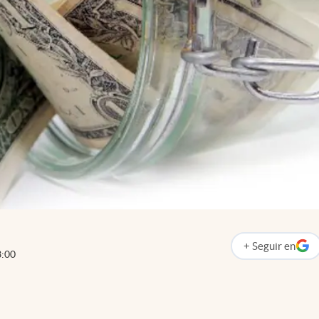
+
Seguir
en
abre en nueva p
3:00