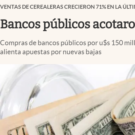
Infotechnology
VENTAS DE CEREALERAS CRECIERON 71% EN LA ÚL
Clase
Bancos públicos acotaron
Clima
Mundial 2026
Compras de bancos públicos por u$s 150 mill
Eventos Corporativos
alienta apuestas por nuevas bajas
El Cronista Studio
Mediakit
abre en nueva pestaña