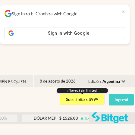
×
Sign in to El Cronista with Google
8 de agosto de 2026
Edición:
Argentina
IÉN ES QUIÉN
¡Navegá sin limites!
Argentina
Suscribite x $999
Ingresá
España
México
abre
DÓLAR MEP
$
1526,03
0.43
%
USA
Colombia