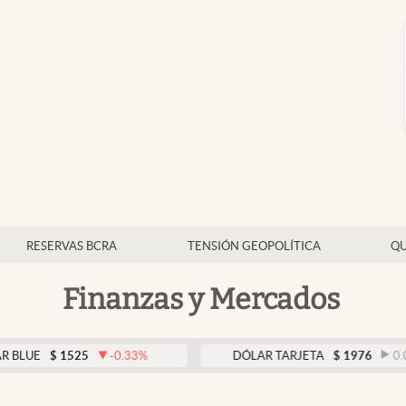
RESERVAS BCRA
TENSIÓN GEOPOLÍTICA
QU
Finanzas y Mercados
$
1525
-0.33
%
DÓLAR TARJETA
$
1976
0.00
%