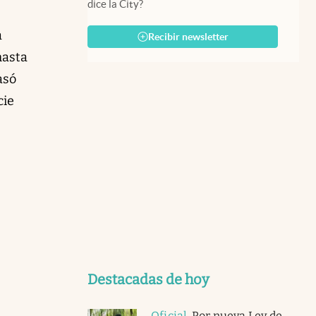
dice la City?
a
Recibir newsletter
hasta
asó
cie
Destacadas de hoy
Oficial
.
Por nueva Ley de