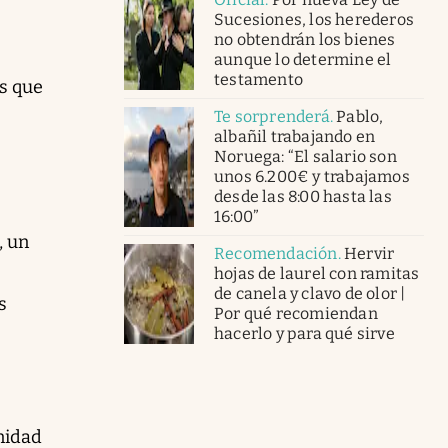
Sucesiones, los herederos
no obtendrán los bienes
aunque lo determine el
testamento
as que
Te sorprenderá
.
Pablo,
albañil trabajando en
Noruega: “El salario son
unos 6.200€ y trabajamos
desde las 8:00 hasta las
16:00”
, un
Recomendación
.
Hervir
hojas de laurel con ramitas
de canela y clavo de olor |
s
Por qué recomiendan
hacerlo y para qué sirve
nidad