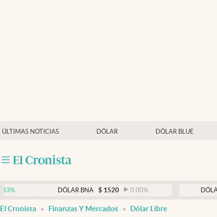
Últimas noticias
Dólar
Members
Economía y Política
Finanzas y Mercados
Mercados Online
ÚLTIMAS NOTICIAS
DÓLAR
DÓLAR BLUE
Negocios
Columnistas
Otras secciones
DÓLAR BNA
$
1520
0.00
%
DÓLAR BLUE
Apertura
El Cronista
Finanzas Y Mercados
Dólar Libre