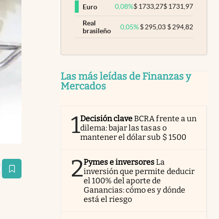
0,08
%
$
1733,27
$
1731,97
Euro
Real
0,05
%
$
295,03
$
294,82
brasileño
Las más leídas de Finanzas y
Mercados
1
Decisión clave
BCRA frente a un
dilema: bajar las tasas o
mantener el dólar sub $ 1500
2
Pymes e inversores
La
inversión que permite deducir
estaña
el 100% del aporte de
Ganancias: cómo es y dónde
está el riesgo