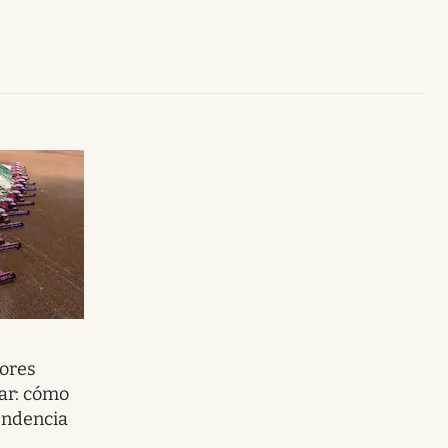
Uruguay
tores
ar: cómo
endencia