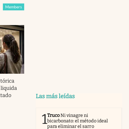
Members
stórica
liquida
itado
Las más leídas
1
Truco
Ni vinagre ni
bicarbonato: el método ideal
para eliminar el sarro