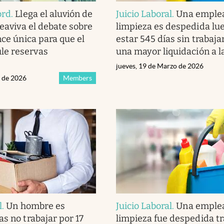
ord
.
Llega el aluvión de
Juicio Laboral
.
Una emple
reaviva el debate sobre
limpieza es despedida lu
nce única para que el
estar 545 días sin trabaja
e reservas
una mayor liquidación a 
jueves, 19 de Marzo de 2026
l de 2026
Members
l
.
Un hombre es
Juicio Laboral
.
Una emple
as no trabajar por 17
limpieza fue despedida tr