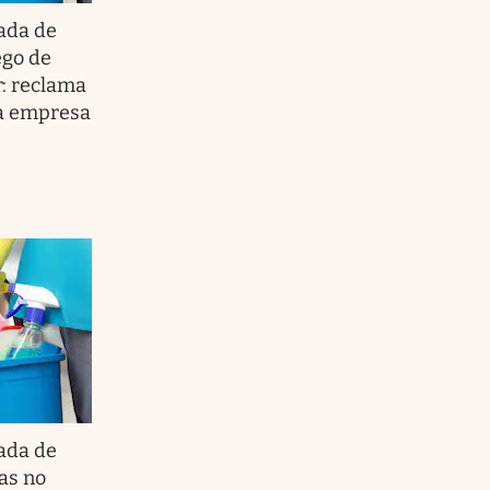
ada de
ego de
r: reclama
la empresa
ada de
as no