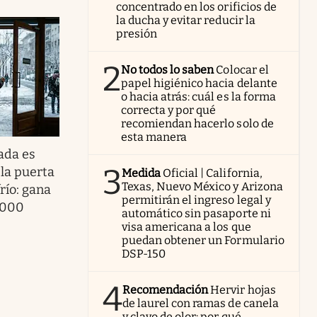
concentrado en los orificios de
la ducha y evitar reducir la
presión
2
No todos lo saben
Colocar el
papel higiénico hacia delante
o hacia atrás: cuál es la forma
correcta y por qué
recomiendan hacerlo solo de
esta manera
ada es
3
 la puerta
Medida
Oficial | California,
Texas, Nuevo México y Arizona
río: gana
permitirán el ingreso legal y
.000
automático sin pasaporte ni
visa americana a los que
puedan obtener un Formulario
DSP-150
4
Recomendación
Hervir hojas
de laurel con ramas de canela
y clavo de olor: por qué