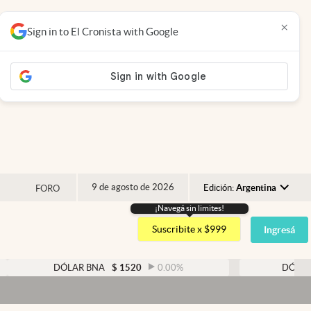
×
Sign in to El Cronista with Google
9 de agosto de 2026
Edición:
Argentina
FORO
¡Navegá sin limites!
Argentina
Suscribite x $999
Ingresá
España
México
DÓLAR BNA
$
1520
0.00
%
DÓLAR BLUE
$
15
USA
Colombia