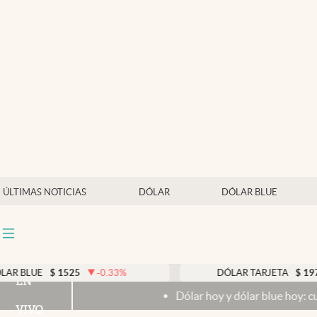
Últimas noticias
Dólar
Members
Economía y Política
Finanzas y Mercados
Mercados Online
ÚLTIMAS NOTICIAS
DÓLAR
DÓLAR BLUE
Negocios
Columnistas
Otras secciones
$
1525
-0.33
%
DÓLAR TARJETA
$
1976
0.00
%
EN
Dólar hoy y dólar blue hoy: cuál es la cotiza
Apertura
VIVO