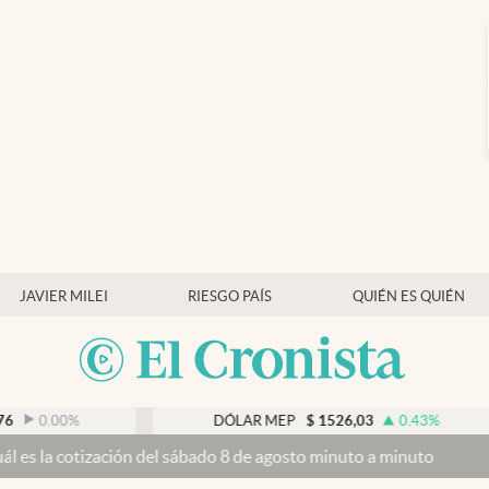
JAVIER MILEI
RIESGO PAÍS
QUIÉN ES QUIÉN
DÓLAR MEP
$
1526,03
0.43
%
ción del sábado 8 de agosto minuto a minuto