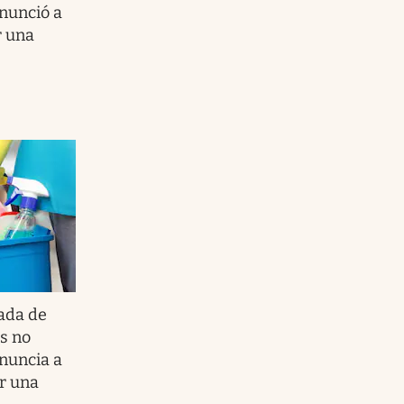
enunció a
r una
ada de
s no
enuncia a
r una