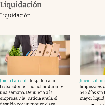
liquidación
Infotechnology
Clase
liquidación
Clima
Mundial 2026
Eventos Corporativos
El Cronista Studio
Mediakit
abre en nueva pestaña
Juicio Laboral
.
Despiden a un
Juicio Labora
trabajador por no fichar durante
limpieza es 
una semana. Denuncia a la
545 días sin 
empresa y la Justicia anula el
mayor liquid
despido por un motivo clave
martes, 21 de Jul