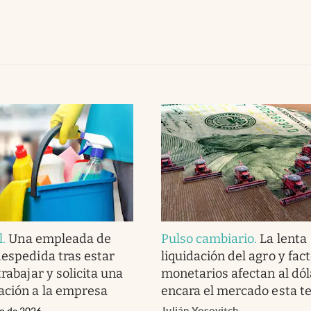
l
.
Una empleada de
Pulso cambiario
.
La lenta
despedida tras estar
liquidación del agro y fac
trabajar y solicita una
monetarios afectan al dól
ación a la empresa
encara el mercado esta t
Julián Yosovitch
io de 2026