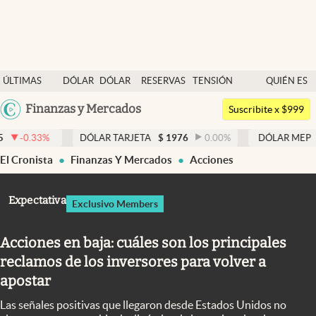
Últimas noticias
ÚLTIMAS
DÓLAR
DÓLAR
RESERVAS
TENSIÓN
QUIÉN ES
Dólar
NOTICIAS
BLUE
BCRA
GEOPOLÍTICA
QUIÉN
Argentina
Finanzas y Mercados
Members
Suscribite x $999
España
Economía y Política
DÓLAR TARJETA
$
1976
0.00
%
DÓLAR MEP
$
1526,03
México
El Cronista
Finanzas Y Mercados
Acciones
Finanzas y Mercados
USA
Mercados Online
Colombia
Expectativa
Exclusivo Members
Uruguay
Negocios
Acciones en baja: cuáles son los principales
Columnistas
reclamos de los inversores para volver a
Otras secciones
apostar
Apertura
Las señales positivas que llegaron desde Estados Unidos no