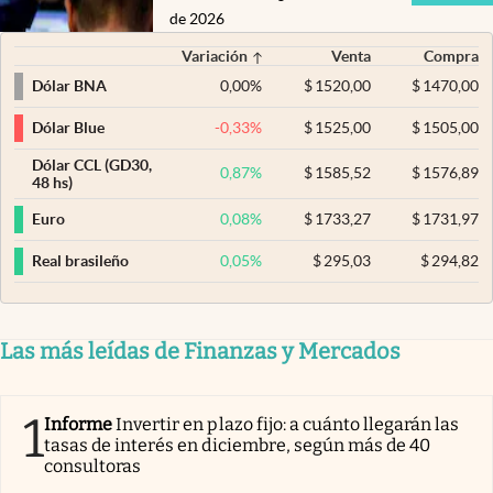
de 2026
Variación
Venta
Compra
0,00
%
$
1520,00
$
1470,00
Dólar BNA
-0,33
%
$
1525,00
$
1505,00
Dólar Blue
Dólar CCL (GD30,
0,87
%
$
1585,52
$
1576,89
48 hs)
0,08
%
$
1733,27
$
1731,97
Euro
0,05
%
$
295,03
$
294,82
Real brasileño
Las más leídas de Finanzas y Mercados
1
Informe
Invertir en plazo fijo: a cuánto llegarán las
tasas de interés en diciembre, según más de 40
consultoras