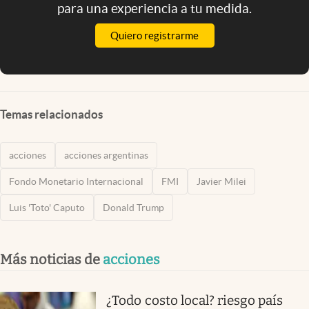
para una experiencia a tu medida.
Quiero registrarme
Temas relacionados
acciones
acciones argentinas
Fondo Monetario Internacional
FMI
Javier Milei
Luis 'Toto' Caputo
Donald Trump
Más noticias de
acciones
¿Todo costo local? riesgo país