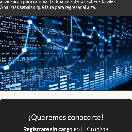
alcanzaron para cambiar la dinámica de los activos locales.
Infotechnology
Analistas señalan qué falta para regresar al alza.
Clase
Clima
Mundial 2026
Eventos Corporativos
El Cronista Studio
Mediakit
abre en nueva pestaña
Argentina
¡Queremos conocerte!
Registrate sin cargo
en El Cronista