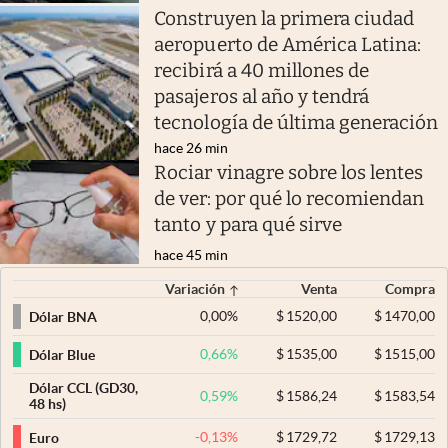
Construyen la primera ciudad
aeropuerto de América Latina:
recibirá a 40 millones de
pasajeros al año y tendrá
tecnología de última generación
hace 26 min
Rociar vinagre sobre los lentes
de ver: por qué lo recomiendan
tanto y para qué sirve
hace 45 min
Variación
Venta
Compra
0,00
%
$
1520,00
$
1470,00
Dólar BNA
0,66
%
$
1535,00
$
1515,00
Dólar Blue
Dólar CCL (GD30,
0,59
%
$
1586,24
$
1583,54
48 hs)
-0,13
%
$
1729,72
$
1729,13
Euro