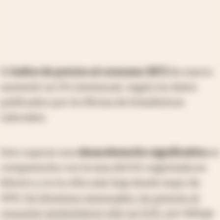
El
índice de precios al consumo (IPC)
de marzo
aumentó un 5% interanual, según los datos
publicados por la Oficina de Estadísticas
Laborales.
Esto supone una
desaceleración significativa
en
comparación con la tasa del 6% registrada en
febrero y es la cifra más baja desde mayo de
2021.
En términos mensuales, los precios al
consumo aumentaron sólo un 0,1%
, por debajo