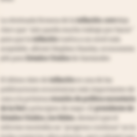
La obstinada firmeza de la
inflación
core
deja
claro que "aún queda mucho trabajo por hacer"
para que la
inflación
vuelva a un nivel más
aceptable, afirmó Stephen Stanley, economista
jefe para
Estados Unidos
de Santander.
El último dato de
inflación
es una de las
publicaciones económicas más importantes de
cara a la próxima
reunión de política monetaria
de la Fed
a principios de mayo. El
presidente de
Estados Unidos, Joe Biden
, destacó que el
informe mostraba un "progreso continuo" en la
lucha contra los altos precios, pero subrayó que