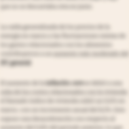
que no se descartaba otra en junio.
La caída generalizada de los precios de la
energía en marzo y las fluctuaciones mixtas de
los gastos relacionados con los alimentos
contribuyeron a un
aumento más moderado del
IPC general
.
El aumento de la
inflación
core
se debió a una
suba de los costos relacionados con la vivienda
:
el llamado índice de vivienda subió un 0,6% en
marzo, con un incremento anual del 8,2%. Esto
supuso una desaceleración con respecto al
aumento del 0,8% del periodo anterior, lo que