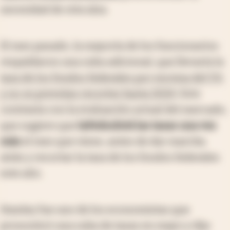
necesidad de otra alza.
El mes pasado, la mayoría de los funcionarios
respaldaron una suba adicional, que llevaría la
tasa de los fondos federales por encima del 5%
y no se preveían recortes hasta 2024
. Esto
contrasta con la evaluación actual del mercado,
que sugiere que
la
Fed
subirá las tasas una vez
más
el mes que viene, antes de dar marcha
atrás y recortar la tasa de los fondos federales
este año.
Stanley fue uno de los economistas que
pronosticó una suba de tasas en mayo y dijo