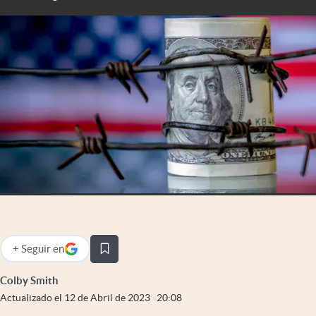
Infotechnology
Clase
Clima
Mundial 2026
Eventos Corporativos
El Cronista Studio
Mediakit
abre en nueva pestaña
Argentina
+
Seguir
en
abre en nueva pestaña
Colby Smith
Actualizado el
12 de Abril de 2023
20:08