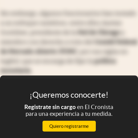
Sin embargo, algunos funcionarios han instado
a un enfoque cauteloso, entre ellos Austan
Goolsbee, presidente de la
Fed de Chicago
y
miembro con derecho a voto del
Comité Federal
de Mercado Abierto
(
FOMC
, por sus siglas en
inglés), que se encarga de fijar la
política
monetaria
.
¡Queremos conocerte!
Registrate sin cargo
en El Cronista
para una experiencia a tu medida.
Quiero registrarme