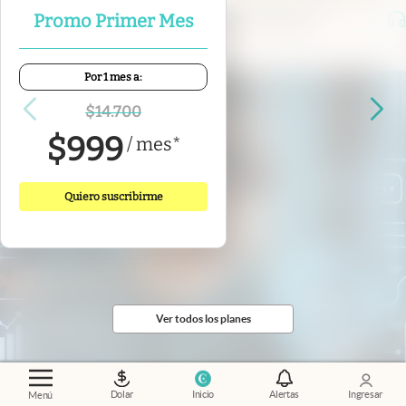
Promo Primer Mes
cruce entre la economía y la demografía
Por 1 mes a:
$
14.700
$
999
/
mes
*
Quiero suscribirme
Ver todos los planes
Dolar
Inicio
Alertas
Ingresar
Menú