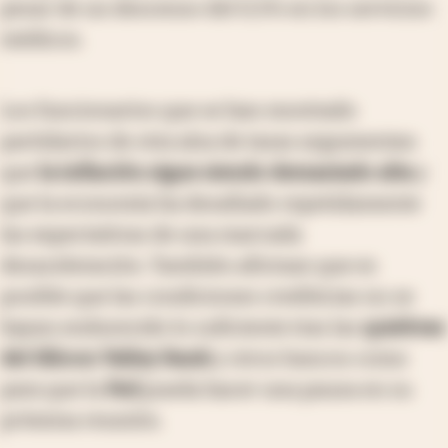
pesar de un descenso del 0,5% en los servicios
médicos.
Los funcionarios que se han mostrado
partidarios de otra alza de tasas argumentan
que
la inflación sigue siendo demasiado alta
y
que la economía ha desafiado repetidamente
las expectativas de una marcada
desaceleración. También afirman que es
posible que las condiciones crediticias no se
hayan endurecido lo suficiente tras las
quiebras
del Silicon Valley Bank
y otros bancos como
para que la
Fed
pueda hacer una pausa en su
próxima reunión.