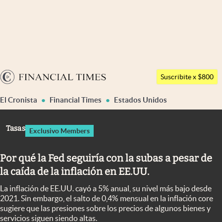
Últimas noticias
Dólar
Argentina
Members
Suscribite x $800
España
Economía y Política
El Cronista
Financial Times
Estados Unidos
México
Finanzas y Mercados
USA
Tasas
Exclusivo Members
Mercados Online
Colombia
Uruguay
Negocios
Por qué la Fed seguiría con la subas a pesar de
la caída de la inflación en EE.UU.
Columnistas
La inflación de EE.UU. cayó a 5% anual, su nivel más bajo desde
Otras secciones
2021. Sin embargo, el salto de 0,4% mensual en la inflación core
sugiere que las presiones sobre los precios de algunos bienes y
Apertura
servicios siguen siendo altas.