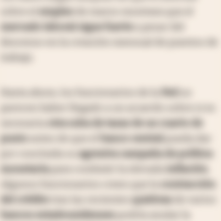
sobre el
empleo
de marzo mostrara que el
mercado laboral sigue fuerte
a pesar del
descenso en la creación mensual de puestos de
trabajo.
Hasta ahora, los funcionarios de la
Fed
no
parecen haber llegado a un acuerdo sobre si es
necesaria
otra suba de tasas de un cuarto de
punto
antes de que el
banco central
pueda dar
por concluida su
agresiva campaña de política
monetaria
para combatir la elevada
inflación
.
Algunos funcionarios creen que la
contracción
del crédito
tras las recientes
quiebras
de varios
bancos estadounidenses
podría anular la