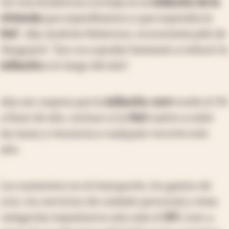
ver esa tendencia a la baja en la
inflación de la
vivienda
que esperábamos y que esperaba la
Fed
", dijo Andrew Patterson, economista jefe de
Vanguard. "Eso va a ayudar bastante a reducir la
inflación
a lo largo del año".
Aún así, espera que la
inflación
core
ronde el 3%
a fines de año, incluso si la
Fed
vuelve a subir
las tasas y renuncia a cualquier recorte este
año.
Los aumentos en el transporte, los gastos de
ocio, los servicios de cuidado personal y otras
categorías impulsaron aún más el
IPC
core
, a