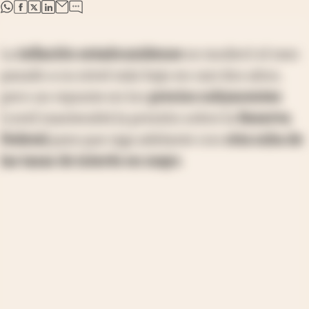
abre en nueva pestaña
abre en nueva pestaña
abre en nueva pestaña
abre en nueva pestaña
La
inflación estadounidense
se moderó el mes
pasado a su nivel más bajo en casi dos años,
pero un repunte en los
precios subyacentes
[
core
] mantendrá la presión sobre la
Reserva
Federal
para que siga adelante con
otra suba de
las tasas de interés en mayo
.