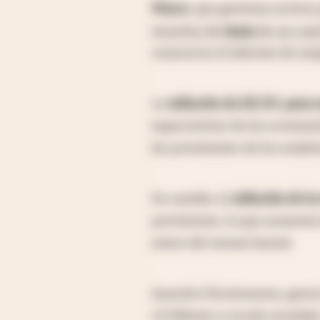
Pimco
, que gestiona activos 
recortes de
tasas
de un cuar
conocerse el informe de emp
La
inflación de EE.UU. para
expectativas de los economi
las previsiones de los analis
En cambio, la
inflación de l
previsiones, lo que aumenta
antes del verano boreal.
Quentin Fitzsimmons, gesto
1,4 billones a escala mundia