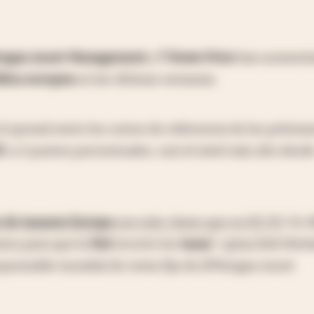
rgan Asset Management
y
T Rowe Price
han aument
blica europea
en las últimas semanas.
el spread entre los costos de referencia de los présta
U.
a 2 puntos porcentuales, casi el nivel más alto desd
 de tasas
en Europa
son más claras que en EE.UU
. Es d
ica para que la
Fed
recorte los
tasas
", opina Bob Mich
esponsable mundial de renta fija de JPMorgan Asset