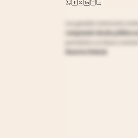
abre en nueva pestaña
abre en nueva pestaña
abre en nueva pestaña
abre en nueva pestaña
Los grandes inversores est
comprando deuda pública e
permitirá a su banco centra
Reserva Federal
.