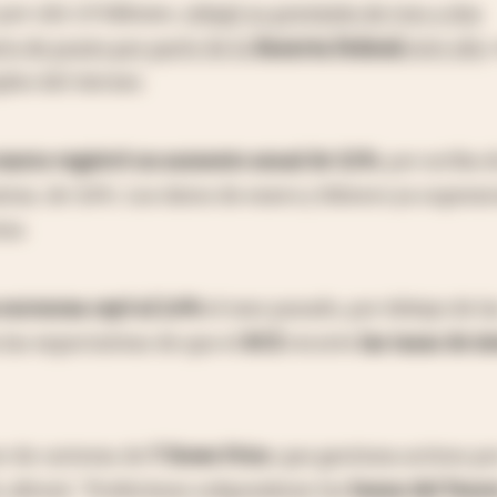
por u$s 1,9 billones,
rebajó su previsión de tres a dos
to de punto por parte de la
Reserva Federal
este año
,
leo del viernes.
 marzo registró un aumento anual de 3,5%
, por arriba d
stas, de 3,4%. Los datos de enero y febrero ya supera
tas.
a eurozona cayó al 2,4%
el mes pasado, por debajo de la
 las expectativas de que el
BCE
recorte
las tasas de in
r de carteras de
T Rowe Price
, que gestiona activos p
l, afirmó: "Preferimos subponderar los
bonos del Teso