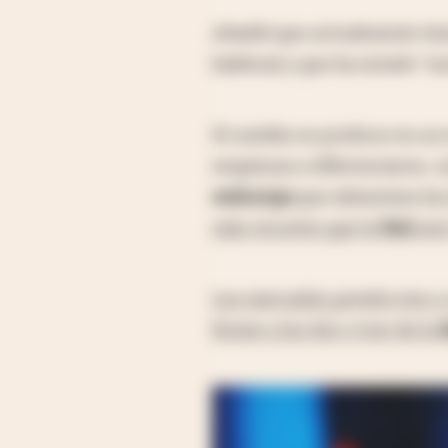
Añadió que actualmente tie
habitual y que ha estado "mo
El cambio se produce en u
empiezan a diferenciarse, 
en
Europa
que alimentan la
más recortes que la
Fed
este
Los mercados prevén tres o
frente a los dos o tres de la