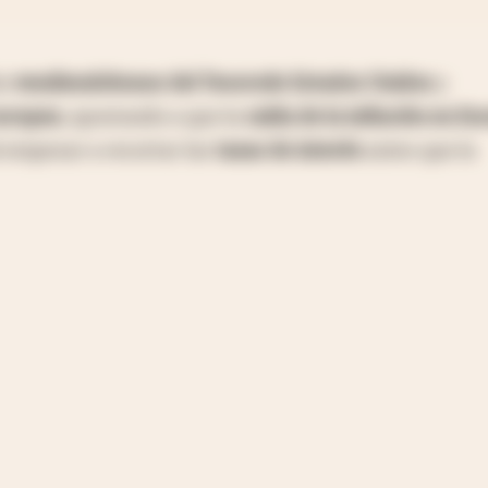
án
vendiendo
bonos del Tesoro
de Estados Unidos
y
uropea
, apostando a que la
caída de la inflación en Eu
l empezar a recortar las
tasas de interés
antes que la