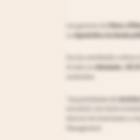
Los gestores de
Pimco
,
JPMo
su
exposición a la deuda pú
Eso ha contribuido a elevar 
10 años en
Alemania
y
EE.U
noviembre.
"
Las previsiones de
recortes
encontrar una razón económ
director de inversiones y r
Management.