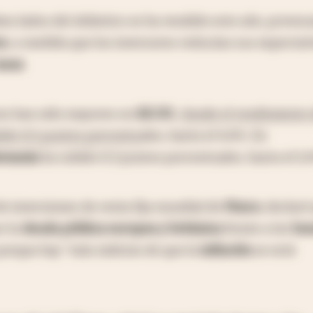
s lados del Atlántico se ha vendido este año, provoc
os
, a medida que los inversores reducían sus expectat
asas
.
os han sido mayores en
EE.UU.
,
donde el rendimiento
bido 0,5 puntos porcentu
ales, hasta el 4,4%. En
lemania
ha subido 0,3 puntos porcentuales, hasta el 2,
e inversiones de renta fija mundial de
Pimco
, declaró
r la
deuda pública europea y británica
frente a los
bo
orque hay "más indicios de que la
inflación
se está