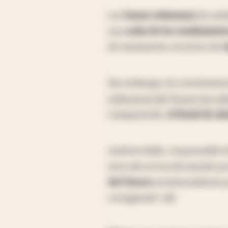
Los
bonos soberanos
de ambo
una
suba de los rendimient
de inminentes recortes de
t
Sin embargo, los movimient
referencia del Tesoro ha su
comparación,
el Bund de A
Andrew Balls, responsable d
este año se ha decantado po
del Tesoro
estadounidense p
corrigiendo" allí.