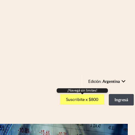
Edición:
Argentina
¡Navegá sin limites!
Argentina
Suscribite x $800
Ingresá
España
México
USA
Colombia