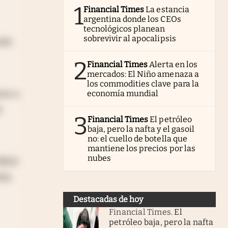
1
Financial Times
La estancia
argentina donde los CEOs
tecnológicos planean
sobrevivir al apocalipsis
ado
2
Financial Times
Alerta en los
mercados: El Niño amenaza a
los commodities clave para la
mos a
economía mundial
e
3
Financial Times
El petróleo
baja, pero la nafta y el gasoil
no: el cuello de botella que
mantiene los precios por las
nubes
ifícil
ele,
Destacadas de hoy
Financial Times
.
El
petróleo baja, pero la nafta