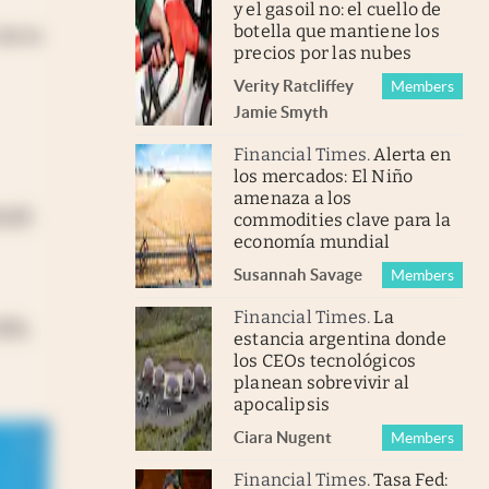
y el gasoil no: el cuello de
botella que mantiene los
de lo
precios por las nubes
Verity Ratcliffe
y
Members
Jamie Smyth
Financial Times
.
Alerta en
los mercados: El Niño
amenaza a los
cará
commodities clave para la
economía mundial
Susannah Savage
Members
Financial Times
.
La
año,
estancia argentina donde
los CEOs tecnológicos
planean sobrevivir al
apocalipsis
Ciara Nugent
Members
Financial Times
.
Tasa Fed: