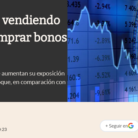
n vendiendo
omprar bonos
e aumentan su exposición
bloque, en comparación con
+
Seguir
en
abre en nueva p
0:23