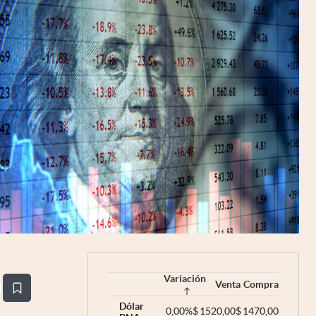
Uruguay
Variación
Venta
Compra
estaña
Dólar
0,00
%
$
1520,00
$
1470,00