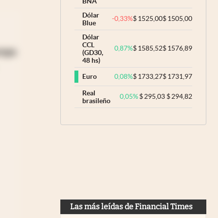
BNA
Dólar
-0,33
%
$
1525,00
$
1505,00
Blue
Dólar
CCL
0,87
%
$
1585,52
$
1576,89
ropa
(GD30,
48 hs)
0,08
%
$
1733,27
$
1731,97
Euro
Real
0,05
%
$
295,03
$
294,82
brasileño
Las más leídas de Financial Times