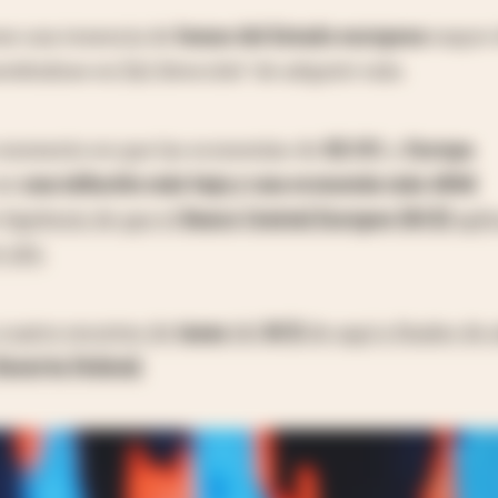
ne una tenencia de
bonos del Estado europeos
mayor 
viéndose en [la] dirección" de adquirir más.
n momento en que las economías de
EE.UU.
y
Europa
con
una inflación más baja y una economía más débil
s
hipótesis de que el
Banco Central Europeo (BCE)
apli
 año.
 cuatro recortes de
tasas
del
BCE
de aquí a finales de 
Reserva Federal
.