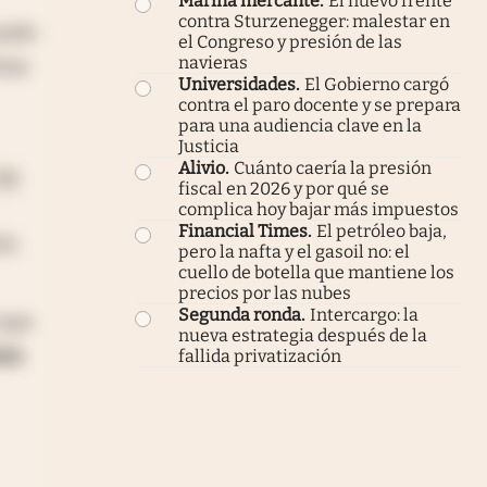
Marina mercante
.
El nuevo frente
contra Sturzenegger: malestar en
ando
el Congreso y presión de las
navieras
ivas
Universidades
.
El Gobierno cargó
contra el paro docente y se prepara
para una audiencia clave en la
Justicia
Alivio
.
Cuánto caería la presión
 de
fiscal en 2026 y por qué se
complica hoy bajar más impuestos
Financial Times
.
El petróleo baja,
4%.
pero la nafta y el gasoil no: el
cuello de botella que mantiene los
precios por las nubes
Segunda ronda
.
Intercargo: la
 que
nueva estrategia después de la
nos
fallida privatización