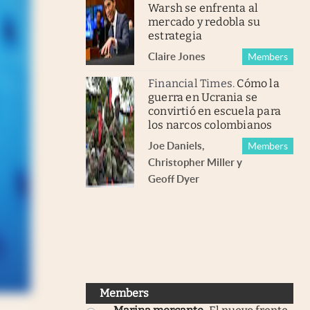
Warsh se enfrenta al
mercado y redobla su
estrategia
Claire Jones
Members
Financial Times
.
Cómo la
guerra en Ucrania se
convirtió en escuela para
los narcos colombianos
Joe Daniels
,
Members
Christopher Miller
y
Geoff Dyer
Members