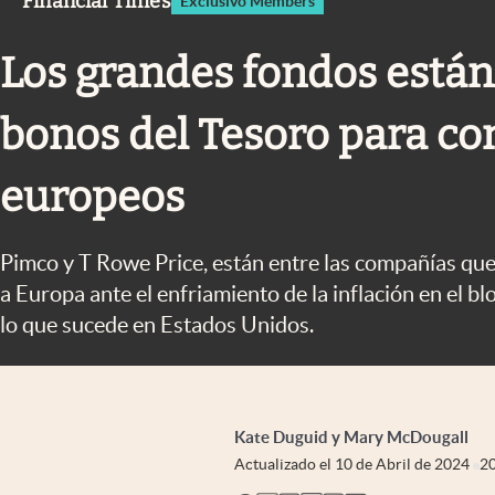
Financial Times
Exclusivo Members
Infotechnology
Clase
Los grandes fondos está
Clima
bonos del Tesoro para c
Mundial 2026
Eventos Corporativos
europeos
El Cronista Studio
Pimco y T Rowe Price, están entre las compañías qu
Mediakit
a Europa ante el enfriamiento de la inflación en el 
abre en nueva pestaña
lo que sucede en Estados Unidos.
Kate Duguid y Mary McDougall
Actualizado el
10 de Abril de 2024
2