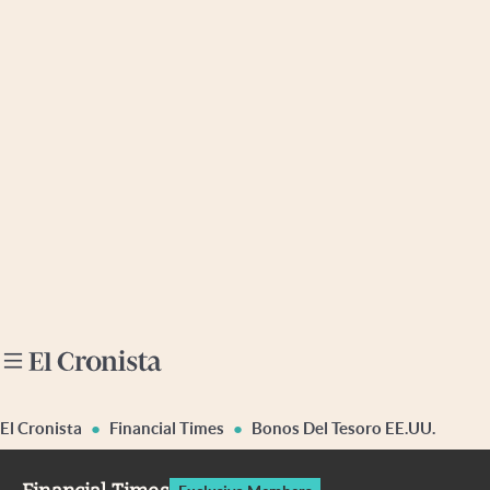
Últimas noticias
Dólar
Members
Economía y Política
Finanzas y Mercados
Mercados Online
Negocios
Columnistas
Otras secciones
El Cronista
Financial Times
Bonos Del Tesoro EE.UU.
Apertura