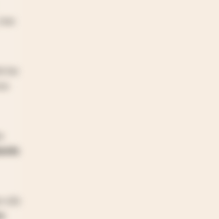
 tras
e las
ron
s
terés
or u$s
ro