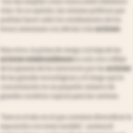
"son tan amplias como nunca antes habíamos
visto. En su opinión, las mismas políticas que
podrían hacer subir los rendimientos de los
bonos amenazan con afectar a las
acciones
.
Para otros, la prima de riesgo a la baja de las
acciones estadounidenses
es solo otro reflejo
de la apuesta de los inversores por las
acciones
de las grandes tecnológicas y el riesgo que la
concentración en un pequeño número de
grandes nombres supone para las carteras.
"Este es el año en el que conviene diversificar la
exposición a la renta variable", sentenció