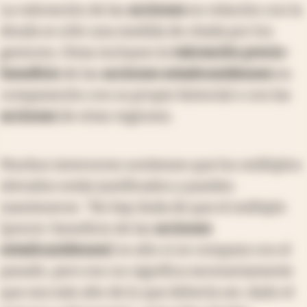
La valoración de las
acciones
en relación con la
deuda es sólo una medida de citada por los
gestores. Otras incluyen la
valoración precio-
beneficio
de las
acciones estadounidenses
en
comparación con su propio historial o con las
acciones
de otras regiones.
Muchos inversores sostienen que los múltiplos
elevados están justificados y pueden
mantenerse. "No hay duda de que el múltiplo
[precio-beneficio de las
acciones
estadounidenses
] es alto si se compara con el
pasado, pero eso no significa necesariamente
que sea más alto de lo que debería ser, dado el