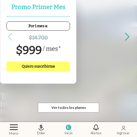
Promo Primer Mes
Por 1 mes a:
$
14.700
$
999
/
mes
*
Quiero suscribirme
Misiones
.
Escapada de lujo a las Cataratas: Gran
Ver todos los planes
Meliá Iguazú presentó su nueva propuesta
gastronómica
Luz De Sousa Quintas
Dolar
Inicio
Alertas
Ingresar
Menú