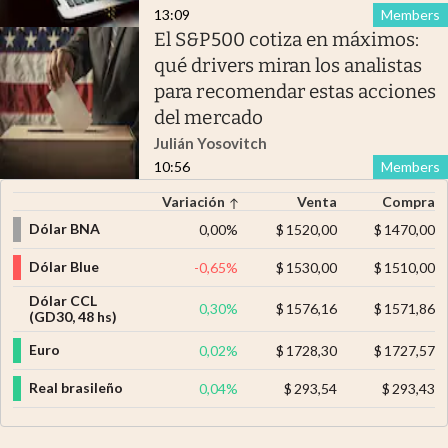
13:09
Members
El S&P500 cotiza en máximos:
qué drivers miran los analistas
para recomendar estas acciones
del mercado
Julián Yosovitch
10:56
Members
Variación
Venta
Compra
Dólar BNA
0,00
%
$
1520,00
$
1470,00
Dólar Blue
-0,65
%
$
1530,00
$
1510,00
Dólar CCL
0,30
%
$
1576,16
$
1571,86
(GD30, 48 hs)
Euro
0,02
%
$
1728,30
$
1727,57
Real brasileño
0,04
%
$
293,54
$
293,43