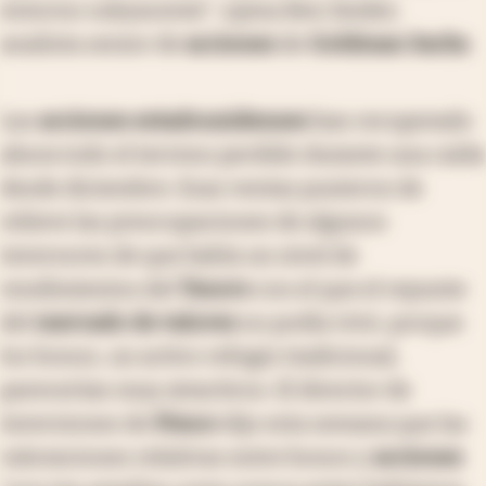
entorno subyacente", opina Ben Snider,
analista senior de
acciones
de
Goldman Sachs
.
Las
acciones estadounidenses
han recuperado
ahora todo el terreno perdido durante una caída
desde diciembre. Esas ventas pusieron de
relieve las preocupaciones de algunos
inversores de que había un nivel de
rendimientos del
Tesoro
con el que el repunte
del
mercado de valores
no podía vivir, porque
los bonos, un activo refugio tradicional,
parecerían muy atractivos. El director de
inversiones de
Pimco
dijo esta semana que las
valoraciones relativas entre bonos y
acciones