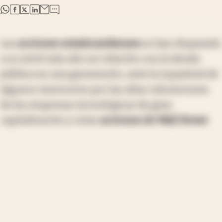
abre en nueva pestaña
abre en nueva pestaña
abre en nueva pestaña
abre en nueva pestaña
Las
acciones estadounidenses
se han disparado
a su nivel más alto en relación con la deuda
pública en una generación, ante la inquietud de
algunos inversores por las altas valoraciones
de las empresas tecnológicas de gran
capitalización y otras
acciones de Wall Street
.