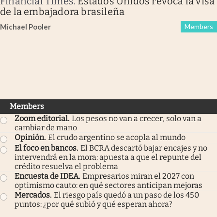
Financial Times
.
Estados Unidos revoca la visa
de la embajadora brasileña
Michael Pooler
Members
Members
Zoom editorial
.
Los pesos no van a crecer, solo van a
cambiar de mano
Opinión
.
El crudo argentino se acopla al mundo
El foco en bancos
.
El BCRA descartó bajar encajes y no
intervendrá en la mora: apuesta a que el repunte del
crédito resuelva el problema
Encuesta de IDEA
.
Empresarios miran el 2027 con
optimismo cauto: en qué sectores anticipan mejoras
Mercados
.
El riesgo país quedó a un paso de los 450
puntos: ¿por qué subió y qué esperan ahora?