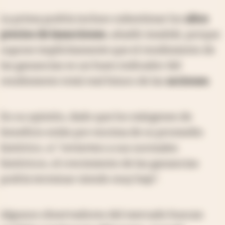
La prima podría incluso subestimar los
altos
precios de las
acciones
, añadió Aradski, porque
supone implícitamente que el rendimiento de
las ganancias es un buen indicador del
rendimiento total real futuro de las
acciones
.
En su opinión, dado que los márgenes de
beneficio están por encima de su promedio
histórico, si "revierten a sus normales
históricos, el crecimiento de las ganancias
podría terminar siendo muy bajo".
Algunos observadores del mercado buscan