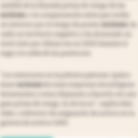
medida de la llamada prima de riesgo de las
acciones
, o la compensación extra que recibe
un inversor por el riesgo de poseer
acciones
, ha
caído en territorio negativo y ha alcanzado un
nivel visto por última vez en 2002 durante el
auge y la caída de las puntocom.
"Los inversores en la práctica piensan 'quiero
tener
acciones
de estas empresas tecnológicas
dominantes y estoy dispuesto a hacerlo sin una
gran prima de riesgo. Es de locos'", explica Ben
Inker, codirector de asignación de activos en la
gestora de activos GMO.