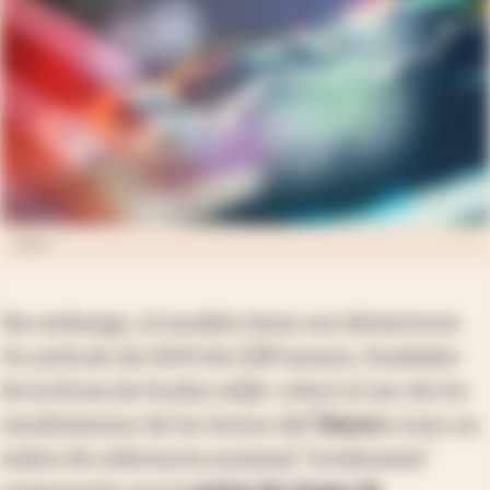
jxfzsy
Sin embargo, el modelo tiene sus detractores.
Un artículo de 2003 de Cliff Asness, fundador
de la firma de fondos AQR, criticó el uso de los
rendimientos de los bonos del
Tesoro
como un
índice de referencia nominal "irrelevante"