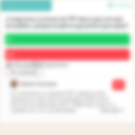
Debate de los lectores
1 en línea
¿Comprarías acciones de YPF ahora que son más
accesibles, aunque el split no garantice que suban?
Sí
No
170 votos
38 argumentos
Ver resultado
Ramiro Farizano
No
Por el momento no compraría YPF y ninguna acción
Argentina en razón de la incertidumbre política de las
elecciones presidenciales 2027. Si Milei fuera reelecto, o
...
Leer más
cualquier otro con un perfil análogo,