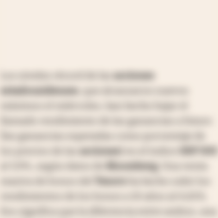
Los niveles récord de las
acciones
estadounidenses
, que alcanzaron nuevos
máximos el miércoles, han hecho bajar el
llamado rendimiento de las ganancias a futuro
(las ganancias esperadas como porcentaje de
los precios de las
acciones
) en el índice
S&P 500
al 3,9%, según datos de
Bloomberg
. Una venta
masiva de bonos del
Tesoro
ha hecho subir los
rendimientos de los bonos a 10 años al 4,65%.
Eso significa que la diferencia entre ambos, una