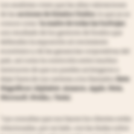
Los analistas creen que las altas valoraciones
de las
acciones de Estados Unidos
, lo que ya se
conoce como ‘
la madre de todas las burbujas
',
son resultado de los gestores de fondos que
defienden la exposición al crecimiento
económico y de las ganancias corporativas del
país, así como la convicción entre muchos
inversores de que no pueden arriesgarse a
dejar fuera de sus carteras a los llamados
Siete
Magníficos
[
Alphabet
,
Amazon
,
Apple
,
Meta
,
Microsoft
,
Nvidia
y
Tesla
].
"Las consultas que nos hacen los clientes están
relacionadas, por un lado, con las dudas sobre