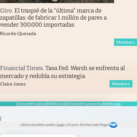
Giro
.
El traspié de la “última” marca de
zapatillas: de fabricar 1 millón de pares a
vender 300.000 importadas
Ricardo Quesada
Members
Financial Times
.
Tasa Fed: Warsh se enfrenta al
mercado y redobla su estrategia
Claire Jones
Members
Descuento para jubilados acá
Descuento para estudiantes acá
|
|
¡Ahora también podés pagar a través de Mercado Pago!