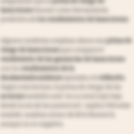
asegurando que la
prima de riesgo de
las
acciones
fracasó como herramienta
predictiva de
los rendimientos de las
acciones
.
Algunos analistas emplean ahora una
prima de
riesgo de las
acciones
que compara el
rendimiento de las ganancias de las
acciones
con los
rendimientos de la
deuda
estadounidense
ajustada a la
inflación
.
Según esta lectura, la prima de riesgo de las
acciones
también está "en su nivel más bajo
desde la era de las puntocom", explicó Miroslav
Aradski, analista senior de BCA Research,
aunque no es negativa.