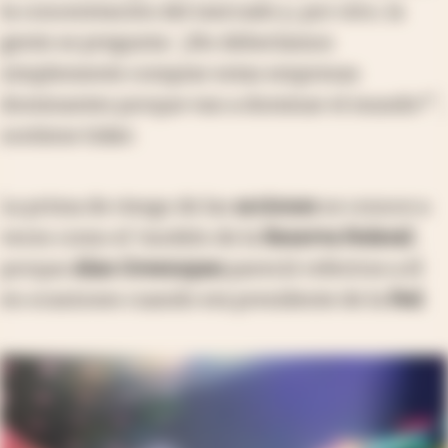
la concentración del mercado y, por otro, la
gente se pregunta: '¿No deberíamos
simplemente comprar estas empresas
dominantes porque van a dominar el mundo?'",
sostiene Inker.
La prima de riesgo de las
acciones
se conoce a
veces como el ‘modelo de la
Reserva Federal
',
porque
Alan Greenspan
pareció referirse a él
en ocasiones cuando era presidente de la
Fed
.