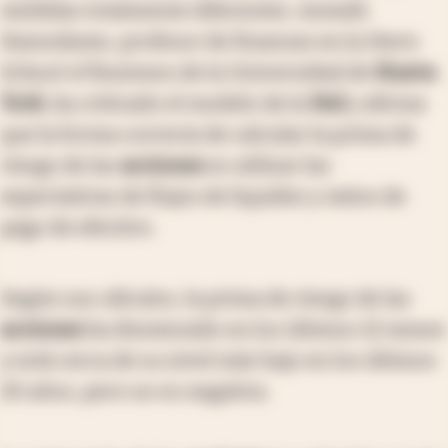
medidas totalmente diferentes. Aswath
Damodaran, profesor de finanzas en la Stern
School of Business de la Universidad de
Nueva
York
, ha criticado el modelo de la
Fed
y afirma
que la forma correcta de calcular la prima de
riesgo de las
acciones
es utilizar las
expectativas de flujos de liquidez y ratios de
pago de efectivo.
Según sus cálculos, la prima de riesgo de las
acciones
ha disminuido en los últimos 12 meses
y está cerca de su nivel más bajo en los últimos
20 años, pero no es negativa.