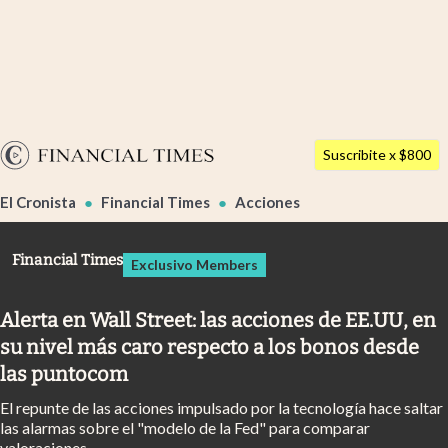
Últimas noticias
Dólar
Argentina
Members
Suscribite x $800
España
Economía y Política
El Cronista
Financial Times
Acciones
México
Finanzas y Mercados
USA
Financial Times
Exclusivo Members
Mercados Online
Colombia
Uruguay
Negocios
Alerta en Wall Street: las acciones de EE.UU, en
su nivel más caro respecto a los bonos desde
Columnistas
las puntocom
Otras secciones
El repunte de las acciones impulsado por la tecnología hace saltar
Apertura
las alarmas sobre el "modelo de la Fed" para comparar
valoraciones.