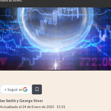
Infotechnology
Clase
Clima
Mundial 2026
Eventos Corporativos
El Cronista Studio
Mediakit
abre en nueva pestaña
Argentina
+
Seguir
en
abre en nueva pestaña
Ian Smith y George Steer
Actualizado el
24 de Enero de 2025
15:31